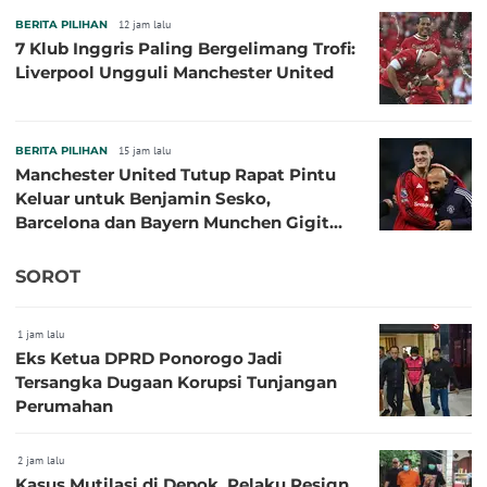
BERITA PILIHAN
12 jam lalu
7 Klub Inggris Paling Bergelimang Trofi:
Liverpool Ungguli Manchester United
BERITA PILIHAN
15 jam lalu
Manchester United Tutup Rapat Pintu
Keluar untuk Benjamin Sesko,
Barcelona dan Bayern Munchen Gigit
Jari
SOROT
1 jam lalu
Eks Ketua DPRD Ponorogo Jadi
Tersangka Dugaan Korupsi Tunjangan
Perumahan
2 jam lalu
Kasus Mutilasi di Depok, Pelaku Resign