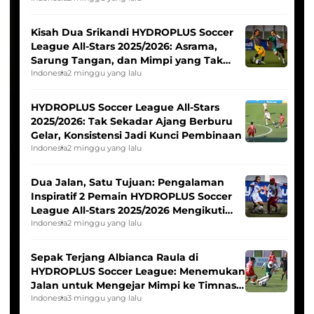
Kisah Dua Srikandi HYDROPLUS Soccer
League All-Stars 2025/2026: Asrama,
Sarung Tangan, dan Mimpi yang Tak
Pernah Padam
Indonesia
2 minggu yang lalu
HYDROPLUS Soccer League All-Stars
2025/2026: Tak Sekadar Ajang Berburu
Gelar, Konsistensi Jadi Kunci Pembinaan
Indonesia
2 minggu yang lalu
Dua Jalan, Satu Tujuan: Pengalaman
Inspiratif 2 Pemain HYDROPLUS Soccer
League All-Stars 2025/2026 Mengikuti
Seleksi Timnas Indonesia Putri
Indonesia
2 minggu yang lalu
Sepak Terjang Albianca Raula di
HYDROPLUS Soccer League: Menemukan
Jalan untuk Mengejar Mimpi ke Timnas
Indonesia Putri
Indonesia
3 minggu yang lalu