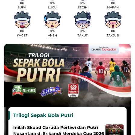
0%
0%
0%
0%
SUKA
LUCU
SEDIH
MARAH
0%
0%
0%
0%
KAGET
ANEH
TAKUT
TAKJUB
Trilogi Sepak Bola Putri
Inilah Skuad Garuda Pertiwi dan Putri
Nusantara di Srikandi Merdeka Cup 2026