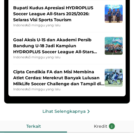
Bupati Kudus Apresiasi HYDROPLUS
Soccer League All-Stars 2025/2026:
Selaras Visi Sports Tourism
Indonesia
3 minggu yang lalu
Goal Aksis U-15 dan Akademi Persib
Bandung U-18 Jadi Kampiun
HYDROPLUS Soccer League All-Stars
2025/2026
Indonesia
3 minggu yang lalu
Cipta Cendikia FA dan Misi Membina
Atlet Cerdas: Merekrut Banyak Lulusan
MilkLife Soccer Challenge dan Tampil di
HYDROPLUS Soccer League
Indonesia
3 minggu yang lalu
Lihat Selengkapnya
Terkait
Kredit
2