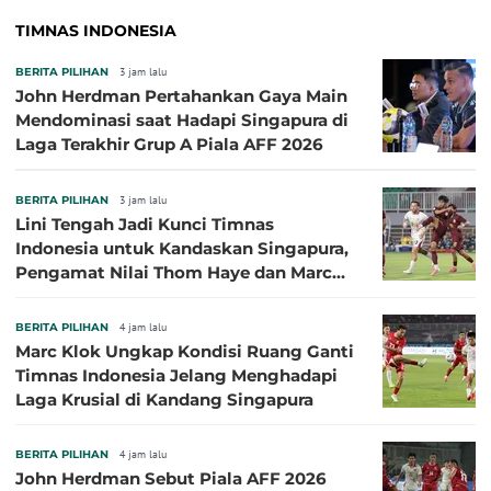
TIMNAS INDONESIA
BERITA PILIHAN
3 jam lalu
John Herdman Pertahankan Gaya Main
Mendominasi saat Hadapi Singapura di
Laga Terakhir Grup A Piala AFF 2026
BERITA PILIHAN
3 jam lalu
Lini Tengah Jadi Kunci Timnas
Indonesia untuk Kandaskan Singapura,
Pengamat Nilai Thom Haye dan Marc
Klok Sebaiknya Tidak Tampil Bareng
BERITA PILIHAN
4 jam lalu
Marc Klok Ungkap Kondisi Ruang Ganti
Timnas Indonesia Jelang Menghadapi
Laga Krusial di Kandang Singapura
BERITA PILIHAN
4 jam lalu
John Herdman Sebut Piala AFF 2026