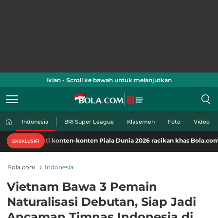
Iklan - Scroll ke bawah untuk melanjutkan
Indonesia
BRI Super League
Klasemen
Foto
Video
i konten-konten Piala Dunia 2026 racikan khas Bola.com. Klik di sini!
EKSKLUSIF!
Bola.com
Indonesia
Vietnam Bawa 3 Pemain
Naturalisasi Debutan, Siap Jadi
Ancaman Timnas Indonesia di