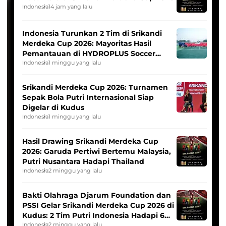
Indonesia
14 jam yang lalu
Indonesia Turunkan 2 Tim di Srikandi
Merdeka Cup 2026: Mayoritas Hasil
Pemantauan di HYDROPLUS Soccer
League
Indonesia
1 minggu yang lalu
Srikandi Merdeka Cup 2026: Turnamen
Sepak Bola Putri Internasional Siap
Digelar di Kudus
Indonesia
1 minggu yang lalu
Hasil Drawing Srikandi Merdeka Cup
2026: Garuda Pertiwi Bertemu Malaysia,
Putri Nusantara Hadapi Thailand
Indonesia
2 minggu yang lalu
Bakti Olahraga Djarum Foundation dan
PSSI Gelar Srikandi Merdeka Cup 2026 di
Kudus: 2 Tim Putri Indonesia Hadapi 6
Tim Asia
Indonesia
2 minggu yang lalu