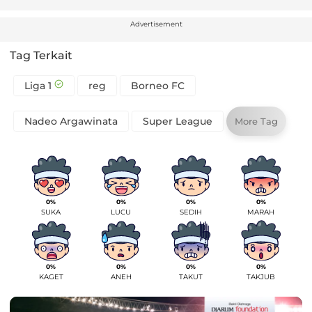
Advertisement
Tag Terkait
Liga 1
reg
Borneo FC
Nadeo Argawinata
Super League
More Tag
0%
0%
0%
0%
SUKA
LUCU
SEDIH
MARAH
0%
0%
0%
0%
KAGET
ANEH
TAKUT
TAKJUB