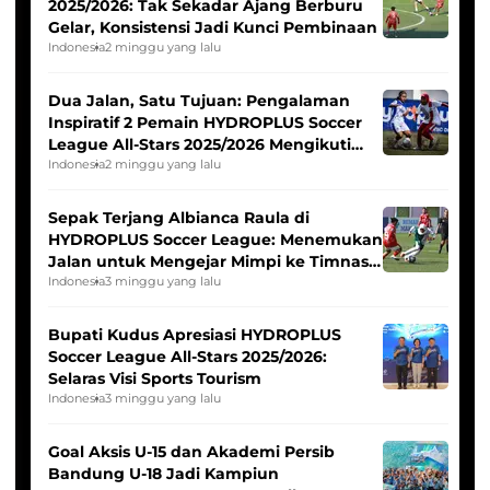
2025/2026: Tak Sekadar Ajang Berburu
Gelar, Konsistensi Jadi Kunci Pembinaan
Indonesia
2 minggu yang lalu
Dua Jalan, Satu Tujuan: Pengalaman
Inspiratif 2 Pemain HYDROPLUS Soccer
League All-Stars 2025/2026 Mengikuti
Seleksi Timnas Indonesia Putri
Indonesia
2 minggu yang lalu
Sepak Terjang Albianca Raula di
HYDROPLUS Soccer League: Menemukan
Jalan untuk Mengejar Mimpi ke Timnas
Indonesia Putri
Indonesia
3 minggu yang lalu
Bupati Kudus Apresiasi HYDROPLUS
Soccer League All-Stars 2025/2026:
Selaras Visi Sports Tourism
Indonesia
3 minggu yang lalu
Goal Aksis U-15 dan Akademi Persib
Bandung U-18 Jadi Kampiun