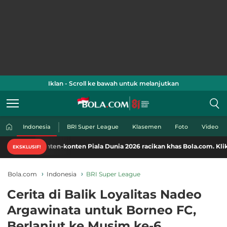
Iklan - Scroll ke bawah untuk melanjutkan
Indonesia
BRI Super League
Klasemen
Foto
Video
ten-konten Piala Dunia 2026 racikan khas Bola.com. Klik di sini!
EKSKLUSIF!
Bola.com
Indonesia
BRI Super League
Cerita di Balik Loyalitas Nadeo
Argawinata untuk Borneo FC,
Berlanjut ke Musim ke-6