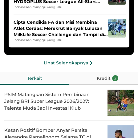
HYDROPLUS Soccer League All-Stars
2025/2026
Indonesia
3 minggu yang lalu
Cipta Cendikia FA dan Misi Membina
Atlet Cerdas: Merekrut Banyak Lulusan
MilkLife Soccer Challenge dan Tampil di
HYDROPLUS Soccer League
Indonesia
3 minggu yang lalu
Lihat Selengkapnya
Terkait
Kredit
2
PSIM Matangkan Sistem Pembinaan
Jelang BRI Super League 2026/2027:
Talenta Muda Jadi Investasi Klub
Kesan Positif Bomber Anyar Persita
Alexandre Ramalingom Selama TC di