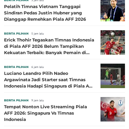
BERITA PILIHAN
3 jam lalu
Pelatih Timnas Vietnam Tanggapi
Sindiran Pedas Justin Hubner yang
Dianggap Remehkan Piala AFF 2026
BERITA PILIHAN
5 jam lalu
Erick Thohir Tegaskan Timnas Indonesia
di Piala AFF 2026 Belum Tampilkan
Kekuatan Terbaik: Banyak Pemain di
Eropa Tidak Bisa Berpartisipasi
BERITA PILIHAN
6 jam lalu
Luciano Leandro Pilih Nadeo
Argawinata Jadi Starter saat Timnas
Indonesia Hadapi Singapura di Piala AFF
2026: Pengalaman Jadi Kunci
BERITA PILIHAN
9 jam lalu
Tempat Nonton Live Streaming Piala
AFF 2026: Singapura Vs Timnas
Indonesia