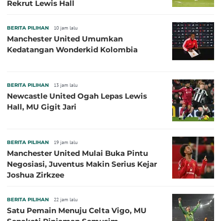
Rekrut Lewis Hall
BERITA PILIHAN
10 jam lalu
Manchester United Umumkan
Kedatangan Wonderkid Kolombia
BERITA PILIHAN
13 jam lalu
Newcastle United Ogah Lepas Lewis
Hall, MU Gigit Jari
BERITA PILIHAN
19 jam lalu
Manchester United Mulai Buka Pintu
Negosiasi, Juventus Makin Serius Kejar
Joshua Zirkzee
BERITA PILIHAN
22 jam lalu
Satu Pemain Menuju Celta Vigo, MU