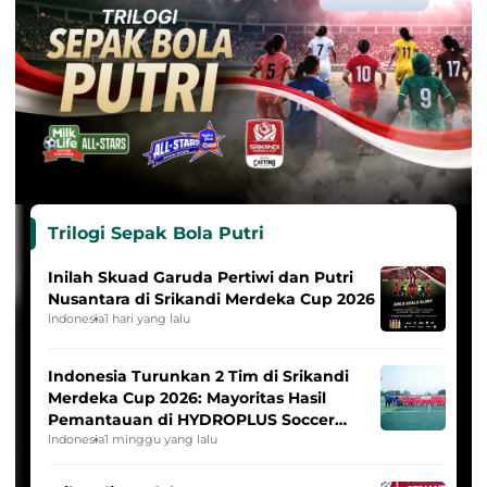
Trilogi Sepak Bola Putri
Inilah Skuad Garuda Pertiwi dan Putri
Nusantara di Srikandi Merdeka Cup 2026
Indonesia
1 hari yang lalu
Indonesia Turunkan 2 Tim di Srikandi
Merdeka Cup 2026: Mayoritas Hasil
Pemantauan di HYDROPLUS Soccer
League
Indonesia
1 minggu yang lalu