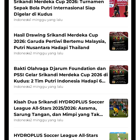
Srikandi Merdeka Cup 2026: Turnamen
Sepak Bola Putri Internasional Siap
Digelar di Kudus
Indonesia
1 minggu yang lalu
Hasil Drawing Srikandi Merdeka Cup
2026: Garuda Pertiwi Bertemu Malaysia,
Putri Nusantara Hadapi Thailand
Indonesia
2 minggu yang lalu
Bakti Olahraga Djarum Foundation dan
PSSI Gelar Srikandi Merdeka Cup 2026 di
Kudus: 2 Tim Putri Indonesia Hadapi 6
Tim Asia
Indonesia
2 minggu yang lalu
Kisah Dua Srikandi HYDROPLUS Soccer
League All-Stars 2025/2026: Asrama,
Sarung Tangan, dan Mimpi yang Tak
Pernah Padam
Indonesia
2 minggu yang lalu
HYDROPLUS Soccer League All-Stars