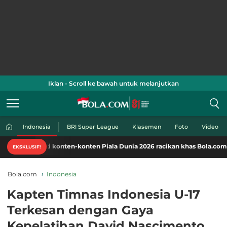
Iklan - Scroll ke bawah untuk melanjutkan
Indonesia
BRI Super League
Klasemen
Foto
Video
 konten-konten Piala Dunia 2026 racikan khas Bola.com. Klik di sini!
EKSKLUSIF!
Bola.com
Indonesia
Kapten Timnas Indonesia U-17
Terkesan dengan Gaya
Kepelatihan David Nascimento