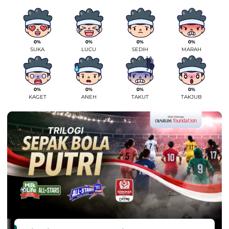
0%
0%
0%
0%
SUKA
LUCU
SEDIH
MARAH
0%
0%
0%
0%
KAGET
ANEH
TAKUT
TAKJUB