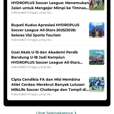
HYDROPLUS Soccer League: Menemukan
Jalan untuk Mengejar Mimpi ke Timnas
Indonesia Putri
Indonesia
3 minggu yang lalu
Bupati Kudus Apresiasi HYDROPLUS
Soccer League All-Stars 2025/2026:
Selaras Visi Sports Tourism
Indonesia
3 minggu yang lalu
Goal Aksis U-15 dan Akademi Persib
Bandung U-18 Jadi Kampiun
HYDROPLUS Soccer League All-Stars
2025/2026
Indonesia
3 minggu yang lalu
Cipta Cendikia FA dan Misi Membina
Atlet Cerdas: Merekrut Banyak Lulusan
MilkLife Soccer Challenge dan Tampil di
HYDROPLUS Soccer League
Indonesia
3 minggu yang lalu
Lihat Selengkapnya