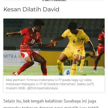
2 dari 3 halaman
Kesan Dilatih David
Aksi pemain Timnas Indonesia U-17 pada laga uji coba
melawan Malaysia U-17 di Stadion Manahan, Sabtu (4/7)
malam WIB - @TimnasIndonesia
Selain itu, bek tengah kelahiran Surabaya ini juga
mengaku terkesan dengan gaya melatih juru taktik