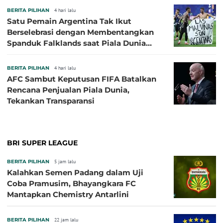
BERITA PILIHAN
4 hari lalu
Satu Pemain Argentina Tak Ikut
Berselebrasi dengan Membentangkan
Spanduk Falklands saat Piala Dunia
2026, Jadi Sasaran Kritik
BERITA PILIHAN
4 hari lalu
AFC Sambut Keputusan FIFA Batalkan
Rencana Penjualan Piala Dunia,
Tekankan Transparansi
BRI SUPER LEAGUE
BERITA PILIHAN
5 jam lalu
Kalahkan Semen Padang dalam Uji
Coba Pramusim, Bhayangkara FC
Mantapkan Chemistry Antarlini
BERITA PILIHAN
22 jam lalu