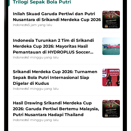
Trilogi Sepak Bola Putri
Inilah Skuad Garuda Pertiwi dan Putri
Nusantara di Srikandi Merdeka Cup 2026
Indonesia
5 jam yang lalu
Indonesia Turunkan 2 Tim di Srikandi
Merdeka Cup 2026: Mayoritas Hasil
Pemantauan di HYDROPLUS Soccer
League
Indonesia
1 minggu yang lalu
Srikandi Merdeka Cup 2026: Turnamen
Sepak Bola Putri Internasional Siap
Digelar di Kudus
Indonesia
1 minggu yang lalu
Hasil Drawing Srikandi Merdeka Cup
2026: Garuda Pertiwi Bertemu Malaysia,
Putri Nusantara Hadapi Thailand
Indonesia
1 minggu yang lalu