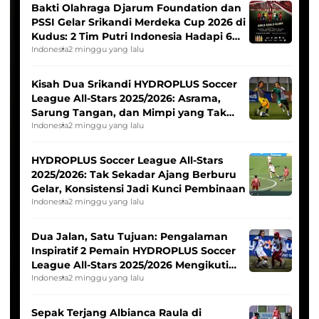
Bakti Olahraga Djarum Foundation dan
PSSI Gelar Srikandi Merdeka Cup 2026 di
Kudus: 2 Tim Putri Indonesia Hadapi 6
Tim Asia
Indonesia
2 minggu yang lalu
Kisah Dua Srikandi HYDROPLUS Soccer
League All-Stars 2025/2026: Asrama,
Sarung Tangan, dan Mimpi yang Tak
Pernah Padam
Indonesia
2 minggu yang lalu
HYDROPLUS Soccer League All-Stars
2025/2026: Tak Sekadar Ajang Berburu
Gelar, Konsistensi Jadi Kunci Pembinaan
Indonesia
2 minggu yang lalu
Dua Jalan, Satu Tujuan: Pengalaman
Inspiratif 2 Pemain HYDROPLUS Soccer
League All-Stars 2025/2026 Mengikuti
Seleksi Timnas Indonesia Putri
Indonesia
2 minggu yang lalu
Sepak Terjang Albianca Raula di