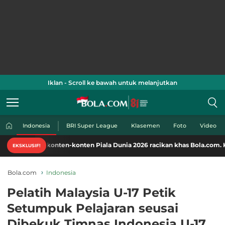
Iklan - Scroll ke bawah untuk melanjutkan
Indonesia
BRI Super League
Klasemen
Foto
Video
konten-konten Piala Dunia 2026 racikan khas Bola.com. Klik di sini!
EKSKLUSIF!
Bola.com
Indonesia
Pelatih Malaysia U-17 Petik
Setumpuk Pelajaran seusai
Dibekuk Timnas Indonesia U-17