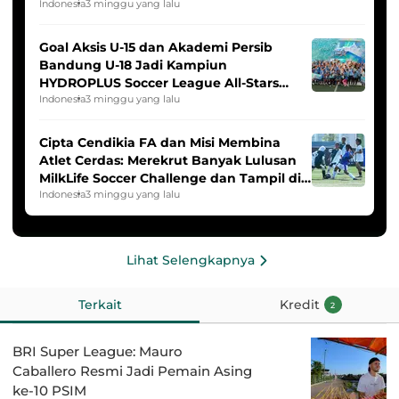
Indonesia
3 minggu yang lalu
Goal Aksis U-15 dan Akademi Persib
Bandung U-18 Jadi Kampiun
HYDROPLUS Soccer League All-Stars
2025/2026
Indonesia
3 minggu yang lalu
Cipta Cendikia FA dan Misi Membina
Atlet Cerdas: Merekrut Banyak Lulusan
MilkLife Soccer Challenge dan Tampil di
HYDROPLUS Soccer League
Indonesia
3 minggu yang lalu
Lihat Selengkapnya
Terkait
Kredit
2
BRI Super League: Mauro
Caballero Resmi Jadi Pemain Asing
ke-10 PSIM