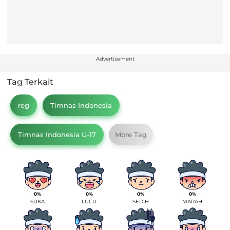
Advertisement
Tag Terkait
reg
Timnas Indonesia
Timnas Indonesia U-17
More Tag
0%
0%
0%
0%
SUKA
LUCU
SEDIH
MARAH