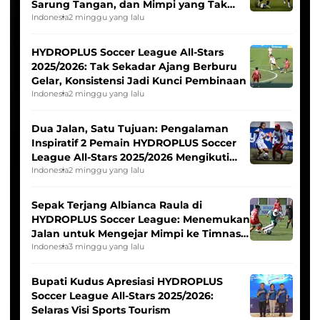
Sarung Tangan, dan Mimpi yang Tak
Pernah Padam
Indonesia
2 minggu yang lalu
HYDROPLUS Soccer League All-Stars
2025/2026: Tak Sekadar Ajang Berburu
Gelar, Konsistensi Jadi Kunci Pembinaan
Indonesia
2 minggu yang lalu
Dua Jalan, Satu Tujuan: Pengalaman
Inspiratif 2 Pemain HYDROPLUS Soccer
League All-Stars 2025/2026 Mengikuti
Seleksi Timnas Indonesia Putri
Indonesia
2 minggu yang lalu
Sepak Terjang Albianca Raula di
HYDROPLUS Soccer League: Menemukan
Jalan untuk Mengejar Mimpi ke Timnas
Indonesia Putri
Indonesia
3 minggu yang lalu
Bupati Kudus Apresiasi HYDROPLUS
Soccer League All-Stars 2025/2026:
Selaras Visi Sports Tourism