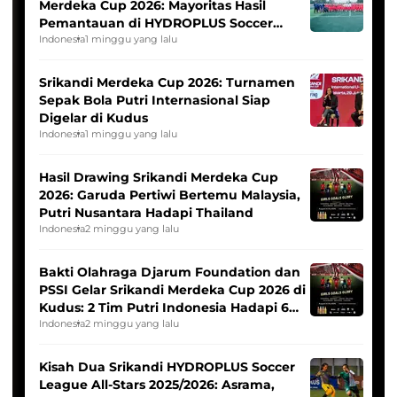
Merdeka Cup 2026: Mayoritas Hasil
Pemantauan di HYDROPLUS Soccer
League
Indonesia
1 minggu yang lalu
Srikandi Merdeka Cup 2026: Turnamen
Sepak Bola Putri Internasional Siap
Digelar di Kudus
Indonesia
1 minggu yang lalu
Hasil Drawing Srikandi Merdeka Cup
2026: Garuda Pertiwi Bertemu Malaysia,
Putri Nusantara Hadapi Thailand
Indonesia
2 minggu yang lalu
Bakti Olahraga Djarum Foundation dan
PSSI Gelar Srikandi Merdeka Cup 2026 di
Kudus: 2 Tim Putri Indonesia Hadapi 6
Tim Asia
Indonesia
2 minggu yang lalu
Kisah Dua Srikandi HYDROPLUS Soccer
League All-Stars 2025/2026: Asrama,