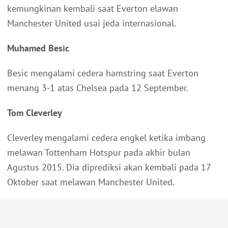
kemungkinan kembali saat Everton elawan
Manchester United usai jeda internasional.
Muhamed Besic
Besic mengalami cedera hamstring saat Everton
menang 3-1 atas Chelsea pada 12 September.
Tom Cleverley
Cleverley mengalami cedera engkel ketika imbang
melawan Tottenham Hotspur pada akhir bulan
Agustus 2015. Dia diprediksi akan kembali pada 17
Oktober saat melawan Manchester United.