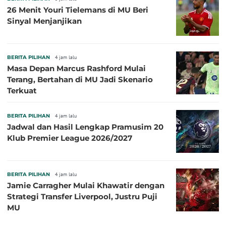
26 Menit Youri Tielemans di MU Beri
Sinyal Menjanjikan
BERITA PILIHAN
4 jam lalu
Masa Depan Marcus Rashford Mulai
Terang, Bertahan di MU Jadi Skenario
Terkuat
BERITA PILIHAN
4 jam lalu
Jadwal dan Hasil Lengkap Pramusim 20
Klub Premier League 2026/2027
BERITA PILIHAN
4 jam lalu
Jamie Carragher Mulai Khawatir dengan
Strategi Transfer Liverpool, Justru Puji
MU