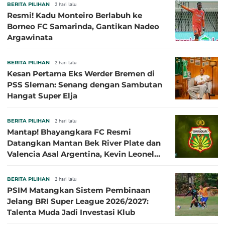
BERITA PILIHAN
2 hari lalu
Resmi! Kadu Monteiro Berlabuh ke
Borneo FC Samarinda, Gantikan Nadeo
Argawinata
BERITA PILIHAN
2 hari lalu
Kesan Pertama Eks Werder Bremen di
PSS Sleman: Senang dengan Sambutan
Hangat Super Elja
BERITA PILIHAN
2 hari lalu
Mantap! Bhayangkara FC Resmi
Datangkan Mantan Bek River Plate dan
Valencia Asal Argentina, Kevin Leonel
Sibille
BERITA PILIHAN
2 hari lalu
PSIM Matangkan Sistem Pembinaan
Jelang BRI Super League 2026/2027:
Talenta Muda Jadi Investasi Klub