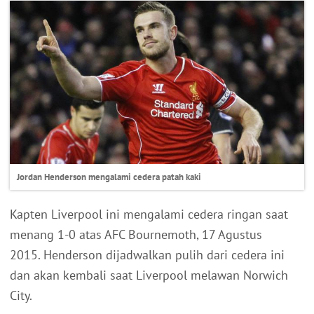
Jordan Henderson mengalami cedera patah kaki
Kapten Liverpool ini mengalami cedera ringan saat
menang 1-0 atas AFC Bournemoth, 17 Agustus
2015. Henderson dijadwalkan pulih dari cedera ini
dan akan kembali saat Liverpool melawan Norwich
City.