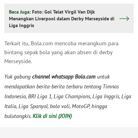
Baca Juga:
Foto: Gol Telat Virgil Van Dijk
Menangkan Liverpool dalam Derby Merseyside di
Liga Inggris
Terkait itu, Bola.com mencoba merangkum para
bintang sepak bola yang akan absen di derby
Merseyside.
Yuk gabung
channel whatsapp Bola.com
untuk
mendapatkan berita-berita terbaru tentang Timnas
Indonesia, BRI Liga 1, Liga Champions, Liga Inggris, Liga
Italia, Liga Spanyol, bola voli, MotoGP, hingga
bulutangkis.
Klik di sini (JOIN)