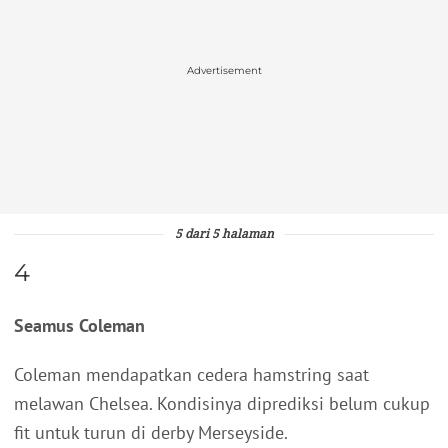
Advertisement
5 dari 5 halaman
4
Seamus Coleman
Coleman mendapatkan cedera hamstring saat
melawan Chelsea. Kondisinya diprediksi belum cukup
fit untuk turun di derby Merseyside.