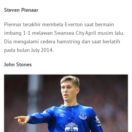
Steven Pienaar
Piennar terakhir membela Everton saat bermain
imbang 1-1 melawan Swansea City April musim lalu.
Dia mengalami cedera hamstring dan saat berlatih
pada bulan July 2014.
John Stones