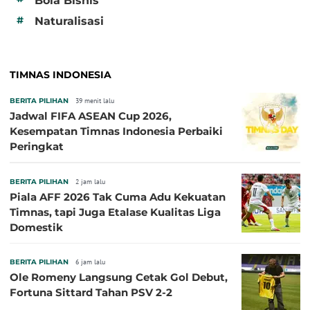
Bola Bisnis
#
Naturalisasi
TIMNAS INDONESIA
BERITA PILIHAN
39 menit lalu
Jadwal FIFA ASEAN Cup 2026,
Kesempatan Timnas Indonesia Perbaiki
Peringkat
BERITA PILIHAN
2 jam lalu
Piala AFF 2026 Tak Cuma Adu Kekuatan
Timnas, tapi Juga Etalase Kualitas Liga
Domestik
BERITA PILIHAN
6 jam lalu
Ole Romeny Langsung Cetak Gol Debut,
Fortuna Sittard Tahan PSV 2-2