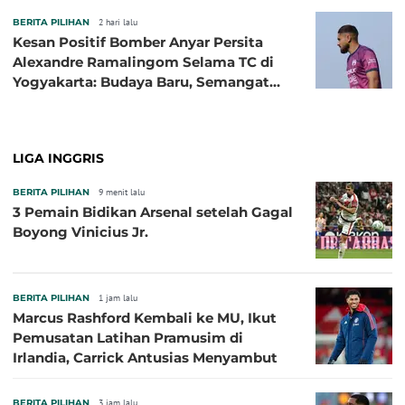
BERITA PILIHAN
2 hari lalu
Kesan Positif Bomber Anyar Persita
Alexandre Ramalingom Selama TC di
Yogyakarta: Budaya Baru, Semangat
Baru!
LIGA INGGRIS
BERITA PILIHAN
9 menit lalu
3 Pemain Bidikan Arsenal setelah Gagal
Boyong Vinicius Jr.
BERITA PILIHAN
1 jam lalu
Marcus Rashford Kembali ke MU, Ikut
Pemusatan Latihan Pramusim di
Irlandia, Carrick Antusias Menyambut
BERITA PILIHAN
3 jam lalu