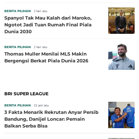
BERITA PILIHAN
2 hari lalu
Spanyol Tak Mau Kalah dari Maroko,
Ngotot Jadi Tuan Rumah Final Piala
Dunia 2030
BERITA PILIHAN
2 hari lalu
Thomas Muller Menilai MLS Makin
Bergengsi Berkat Piala Dunia 2026
BRI SUPER LEAGUE
BERITA PILIHAN
15 jam lalu
3 Fakta Menarik Rekrutan Anyar Persib
Bandung, Danijel Loncar: Pemain
Balkan Serba Bisa