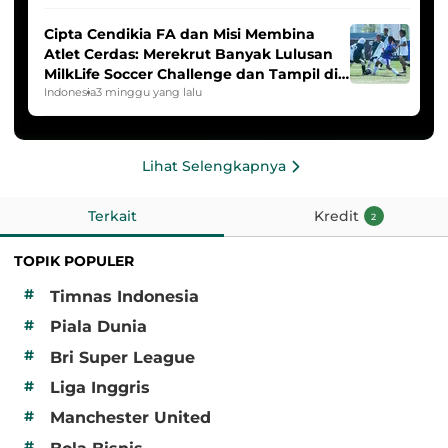
Cipta Cendikia FA dan Misi Membina
Atlet Cerdas: Merekrut Banyak Lulusan
MilkLife Soccer Challenge dan Tampil di
HYDROPLUS Soccer League
Indonesia
3 minggu yang lalu
Lihat Selengkapnya
Terkait
Kredit
2
TOPIK POPULER
#
Timnas Indonesia
#
Piala Dunia
#
Bri Super League
#
Liga Inggris
#
Manchester United
#