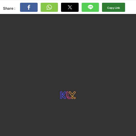
Share :
Copy Link