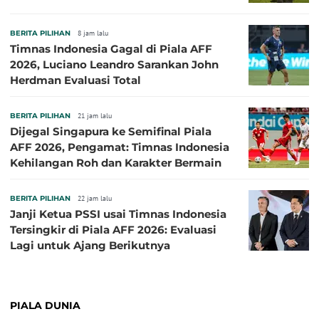
BERITA PILIHAN
8 jam lalu
Timnas Indonesia Gagal di Piala AFF
2026, Luciano Leandro Sarankan John
Herdman Evaluasi Total
BERITA PILIHAN
21 jam lalu
Dijegal Singapura ke Semifinal Piala
AFF 2026, Pengamat: Timnas Indonesia
Kehilangan Roh dan Karakter Bermain
BERITA PILIHAN
22 jam lalu
Janji Ketua PSSI usai Timnas Indonesia
Tersingkir di Piala AFF 2026: Evaluasi
Lagi untuk Ajang Berikutnya
PIALA DUNIA