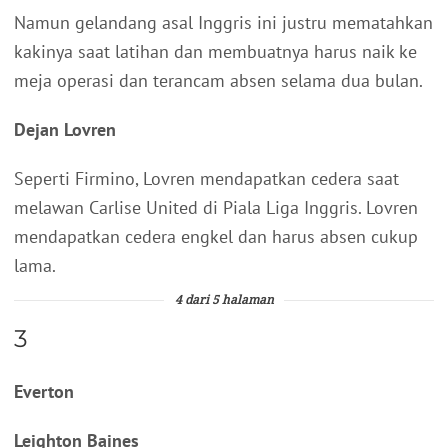
Namun gelandang asal Inggris ini justru mematahkan
kakinya saat latihan dan membuatnya harus naik ke
meja operasi dan terancam absen selama dua bulan.
Dejan Lovren
Seperti Firmino, Lovren mendapatkan cedera saat
melawan Carlise United di Piala Liga Inggris. Lovren
mendapatkan cedera engkel dan harus absen cukup
lama.
4 dari 5 halaman
3
Everton
Leighton Baines