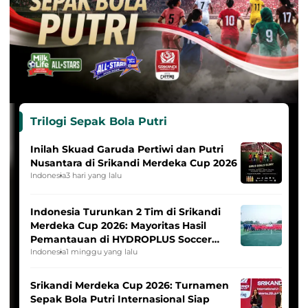
Trilogi Sepak Bola Putri
Inilah Skuad Garuda Pertiwi dan Putri
Nusantara di Srikandi Merdeka Cup 2026
Indonesia
3 hari yang lalu
Indonesia Turunkan 2 Tim di Srikandi
Merdeka Cup 2026: Mayoritas Hasil
Pemantauan di HYDROPLUS Soccer
League
Indonesia
1 minggu yang lalu
Srikandi Merdeka Cup 2026: Turnamen
Sepak Bola Putri Internasional Siap