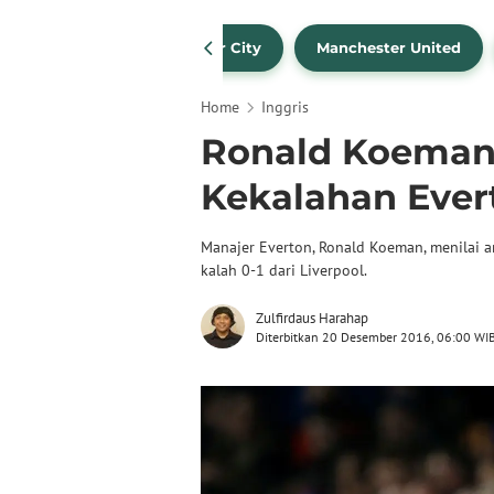
Liverpool
Manchester City
Manchester United
Home
Inggris
Ronald Koeman
Kekalahan Evert
Manajer Everton, Ronald Koeman, menilai 
kalah 0-1 dari Liverpool.
Zulfirdaus Harahap
Diterbitkan 20 Desember 2016, 06:00 WI