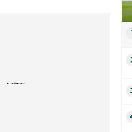
Advertisement