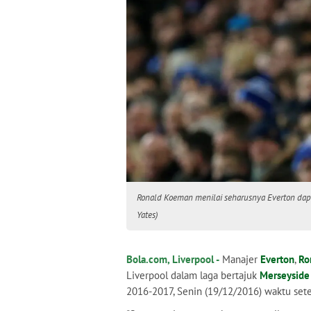
Ronald Koeman menilai seharusnya Everton dap
Yates)
Bola.com, Liverpool -
Manajer
Everton
,
Ro
Liverpool dalam laga bertajuk
Merseyside
2016-2017, Senin (19/12/2016) waktu set