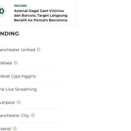
INGGRIS
10
Arsenal Gagal Gaet Vinicius
dan Barcola, Target Langsung
Beralih ke Pemain Barcelona
ENDING
anchester United
helsea
adwal Liga Inggris
ink Live Streaming
iverpool
anchester City
rsenal