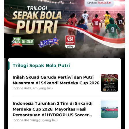
Trilogi Sepak Bola Putri
Inilah Skuad Garuda Pertiwi dan Putri
Nusantara di Srikandi Merdeka Cup 2026
Indonesia
19 jam yang lalu
Indonesia Turunkan 2 Tim di Srikandi
Merdeka Cup 2026: Mayoritas Hasil
Pemantauan di HYDROPLUS Soccer
League
Indonesia
1 minggu yang lalu