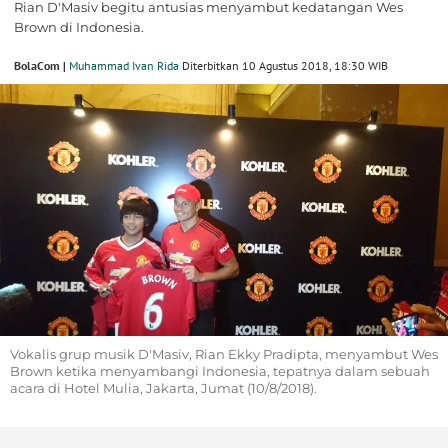
Rian D'Masiv begitu antusias menyambut kedatangan Wes
Brown di Indonesia.
BolaCom |
Muhammad Ivan Rida
Diterbitkan 10 Agustus 2018, 18:30 WIB
Vokalis grup musik D'Masiv, Rian Ekky Pradipta, menyambut Wes
Brown ketika menyambangi Indonesia, tepatnya dalam sebuah
acara di Hotel Mulia, Jakarta, Jumat (10/8/2018).