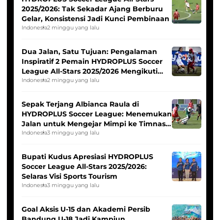
2025/2026: Tak Sekadar Ajang Berburu
Gelar, Konsistensi Jadi Kunci Pembinaan
Indonesia
2 minggu yang lalu
Dua Jalan, Satu Tujuan: Pengalaman
Inspiratif 2 Pemain HYDROPLUS Soccer
League All-Stars 2025/2026 Mengikuti
Seleksi Timnas Indonesia Putri
Indonesia
2 minggu yang lalu
Sepak Terjang Albianca Raula di
HYDROPLUS Soccer League: Menemukan
Jalan untuk Mengejar Mimpi ke Timnas
Indonesia Putri
Indonesia
3 minggu yang lalu
Bupati Kudus Apresiasi HYDROPLUS
Soccer League All-Stars 2025/2026:
Selaras Visi Sports Tourism
Indonesia
3 minggu yang lalu
Goal Aksis U-15 dan Akademi Persib
Bandung U-18 Jadi Kampiun