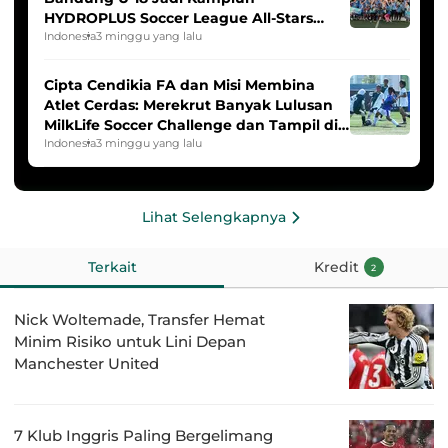
HYDROPLUS Soccer League All-Stars
2025/2026
Indonesia
3 minggu yang lalu
Cipta Cendikia FA dan Misi Membina
Atlet Cerdas: Merekrut Banyak Lulusan
MilkLife Soccer Challenge dan Tampil di
HYDROPLUS Soccer League
Indonesia
3 minggu yang lalu
Lihat Selengkapnya
Terkait
Kredit
2
Nick Woltemade, Transfer Hemat
Minim Risiko untuk Lini Depan
Manchester United
7 Klub Inggris Paling Bergelimang