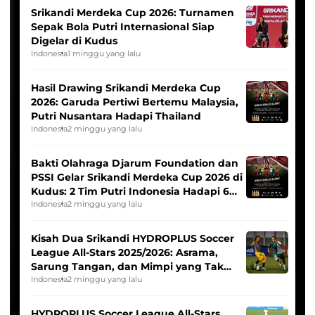
Srikandi Merdeka Cup 2026: Turnamen
Sepak Bola Putri Internasional Siap
Digelar di Kudus
Indonesia
1 minggu yang lalu
Hasil Drawing Srikandi Merdeka Cup
2026: Garuda Pertiwi Bertemu Malaysia,
Putri Nusantara Hadapi Thailand
Indonesia
2 minggu yang lalu
Bakti Olahraga Djarum Foundation dan
PSSI Gelar Srikandi Merdeka Cup 2026 di
Kudus: 2 Tim Putri Indonesia Hadapi 6
Tim Asia
Indonesia
2 minggu yang lalu
Kisah Dua Srikandi HYDROPLUS Soccer
League All-Stars 2025/2026: Asrama,
Sarung Tangan, dan Mimpi yang Tak
Pernah Padam
Indonesia
2 minggu yang lalu
HYDROPLUS Soccer League All-Stars