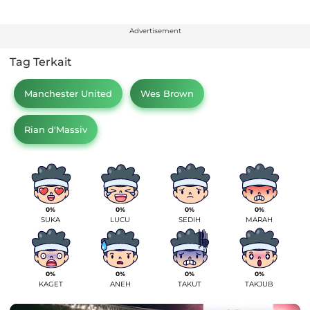
Advertisement
Tag Terkait
Manchester United
Wes Brown
Rian d'Massiv
0%
0%
0%
0%
SUKA
LUCU
SEDIH
MARAH
0%
0%
0%
0%
KAGET
ANEH
TAKUT
TAKJUB