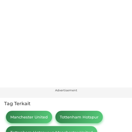
Advertisement
Tag Terkait
Manchester United
Tottenham Hotspur