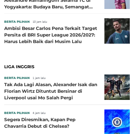
Alexandre Ramalingom Selama TC di
Yogyakarta: Budaya Baru, Semangat
Baru!
BERITA PILIHAN
10 jam lalu
Ambisi Besar Carlos Pena Terkait Target
Persita di BRI Super League 2026/2027:
Harus Lebih Baik dari Musim Lalu
LIGA INGGRIS
BERITA PILIHAN
1 jam lalu
Tak Ada Lagi Alasan, Alexander Isak dan
Florian Wirtz Dituntut Bersinar di
Liverpool usai Mo Salah Pergi
BERITA PILIHAN
4 jam lalu
Segera Diresmikan, Kapan Pep
Chavarria Debut di Chelsea?