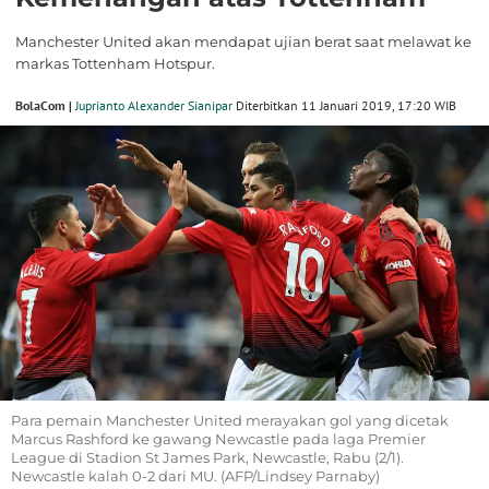
Manchester United akan mendapat ujian berat saat melawat ke
markas Tottenham Hotspur.
BolaCom |
Juprianto Alexander Sianipar
Diterbitkan 11 Januari 2019, 17:20 WIB
Para pemain Manchester United merayakan gol yang dicetak
Marcus Rashford ke gawang Newcastle pada laga Premier
League di Stadion St James Park, Newcastle, Rabu (2/1).
Newcastle kalah 0-2 dari MU. (AFP/Lindsey Parnaby)