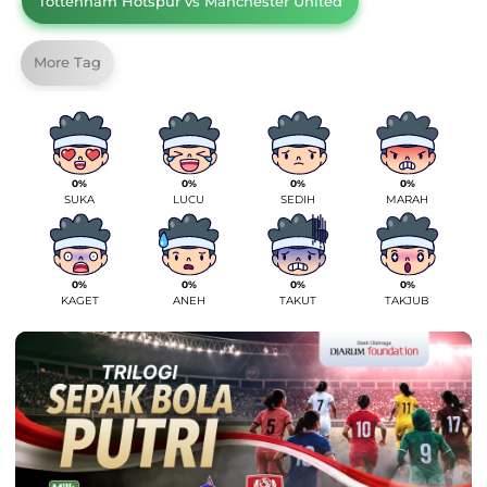
Tottenham Hotspur vs Manchester United
More Tag
0%
0%
0%
0%
SUKA
LUCU
SEDIH
MARAH
0%
0%
0%
0%
KAGET
ANEH
TAKUT
TAKJUB