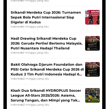
League
Indonesia
1 minggu yang lalu
Srikandi Merdeka Cup 2026: Turnamen
Sepak Bola Putri Internasional Siap
Digelar di Kudus
Indonesia
1 minggu yang lalu
Hasil Drawing Srikandi Merdeka Cup
2026: Garuda Pertiwi Bertemu Malaysia,
Putri Nusantara Hadapi Thailand
Indonesia
1 minggu yang lalu
Bakti Olahraga Djarum Foundation dan
PSSI Gelar Srikandi Merdeka Cup 2026 di
Kudus: 2 Tim Putri Indonesia Hadapi 6
Tim Asia
Indonesia
2 minggu yang lalu
Kisah Dua Srikandi HYDROPLUS Soccer
League All-Stars 2025/2026: Asrama,
Sarung Tangan, dan Mimpi yang Tak
Pernah Padam
Indonesia
2 minggu yang lalu