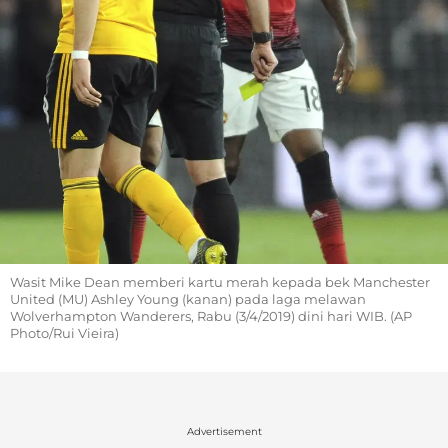
Wasit Mike Dean memberi kartu merah kepada bek Manchester
United (MU) Ashley Young (kanan) pada laga melawan
Wolverhampton Wanderers, Rabu (3/4/2019) dini hari WIB. (AP
Photo/Rui Vieira)
Advertisement