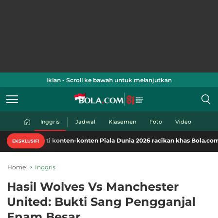
Iklan - Scroll ke bawah untuk melanjutkan
Inggris
Jadwal
Klasemen
Foto
Video
ti konten-konten Piala Dunia 2026 racikan khas Bola.com. Klik di sini!
EKSKLUSIF!
Home
Inggris
Hasil Wolves Vs Manchester
United: Bukti Sang Pengganjal
Enam Besar