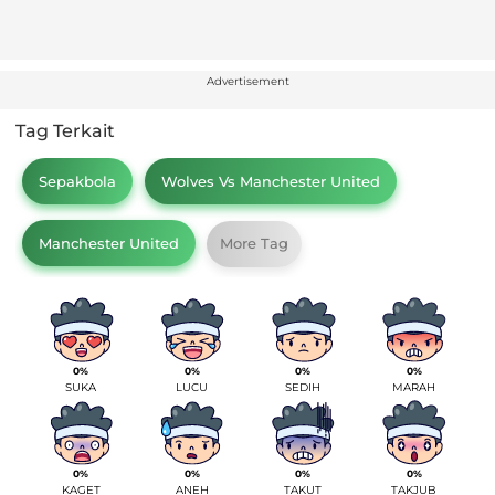
Advertisement
Tag Terkait
Sepakbola
Wolves Vs Manchester United
Manchester United
More Tag
0%
0%
0%
0%
SUKA
LUCU
SEDIH
MARAH
0%
0%
0%
0%
KAGET
ANEH
TAKUT
TAKJUB