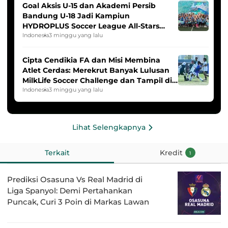
Goal Aksis U-15 dan Akademi Persib
Bandung U-18 Jadi Kampiun
HYDROPLUS Soccer League All-Stars
2025/2026
Indonesia
3 minggu yang lalu
Cipta Cendikia FA dan Misi Membina
Atlet Cerdas: Merekrut Banyak Lulusan
MilkLife Soccer Challenge dan Tampil di
HYDROPLUS Soccer League
Indonesia
3 minggu yang lalu
Lihat Selengkapnya
Terkait
Kredit
1
Prediksi Osasuna Vs Real Madrid di
Liga Spanyol: Demi Pertahankan
Puncak, Curi 3 Poin di Markas Lawan