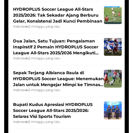
HYDROPLUS Soccer League All-Stars
2025/2026: Tak Sekadar Ajang Berburu
Gelar, Konsistensi Jadi Kunci Pembinaan
Indonesia
2 minggu yang lalu
Dua Jalan, Satu Tujuan: Pengalaman
Inspiratif 2 Pemain HYDROPLUS Soccer
League All-Stars 2025/2026 Mengikuti
Seleksi Timnas Indonesia Putri
Indonesia
2 minggu yang lalu
Sepak Terjang Albianca Raula di
HYDROPLUS Soccer League: Menemukan
Jalan untuk Mengejar Mimpi ke Timnas
Indonesia Putri
Indonesia
3 minggu yang lalu
Bupati Kudus Apresiasi HYDROPLUS
Soccer League All-Stars 2025/2026:
Selaras Visi Sports Tourism
Indonesia
3 minggu yang lalu