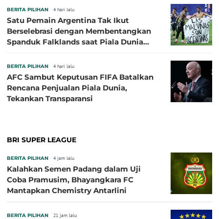
BERITA PILIHAN
4 hari lalu
Satu Pemain Argentina Tak Ikut
Berselebrasi dengan Membentangkan
Spanduk Falklands saat Piala Dunia
2026, Jadi Sasaran Kritik
BERITA PILIHAN
4 hari lalu
AFC Sambut Keputusan FIFA Batalkan
Rencana Penjualan Piala Dunia,
Tekankan Transparansi
BRI SUPER LEAGUE
BERITA PILIHAN
4 jam lalu
Kalahkan Semen Padang dalam Uji
Coba Pramusim, Bhayangkara FC
Mantapkan Chemistry Antarlini
BERITA PILIHAN
21 jam lalu