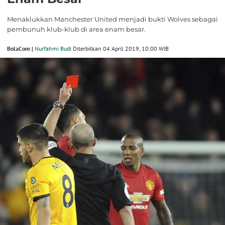
Menaklukkan Manchester United menjadi bukti Wolves sebagai
pembunuh klub-klub di area enam besar.
BolaCom |
Nurfahmi Budi
Diterbitkan 04 April 2019, 10:00 WIB