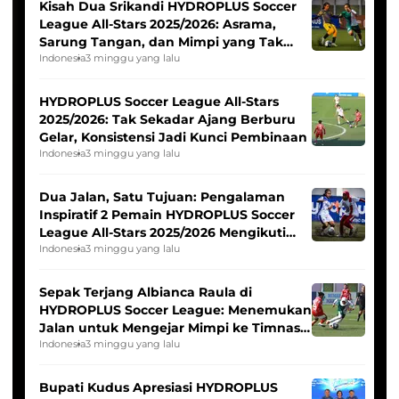
Kisah Dua Srikandi HYDROPLUS Soccer
League All-Stars 2025/2026: Asrama,
Sarung Tangan, dan Mimpi yang Tak
Pernah Padam
Indonesia
3 minggu yang lalu
HYDROPLUS Soccer League All-Stars
2025/2026: Tak Sekadar Ajang Berburu
Gelar, Konsistensi Jadi Kunci Pembinaan
Indonesia
3 minggu yang lalu
Dua Jalan, Satu Tujuan: Pengalaman
Inspiratif 2 Pemain HYDROPLUS Soccer
League All-Stars 2025/2026 Mengikuti
Seleksi Timnas Indonesia Putri
Indonesia
3 minggu yang lalu
Sepak Terjang Albianca Raula di
HYDROPLUS Soccer League: Menemukan
Jalan untuk Mengejar Mimpi ke Timnas
Indonesia Putri
Indonesia
3 minggu yang lalu
Bupati Kudus Apresiasi HYDROPLUS