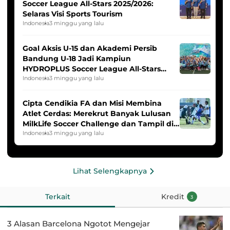
Soccer League All-Stars 2025/2026:
Selaras Visi Sports Tourism
Indonesia
3 minggu yang lalu
Goal Aksis U-15 dan Akademi Persib
Bandung U-18 Jadi Kampiun
HYDROPLUS Soccer League All-Stars
2025/2026
Indonesia
3 minggu yang lalu
Cipta Cendikia FA dan Misi Membina
Atlet Cerdas: Merekrut Banyak Lulusan
MilkLife Soccer Challenge dan Tampil di
HYDROPLUS Soccer League
Indonesia
3 minggu yang lalu
Lihat Selengkapnya
Terkait
Kredit
3
3 Alasan Barcelona Ngotot Mengejar