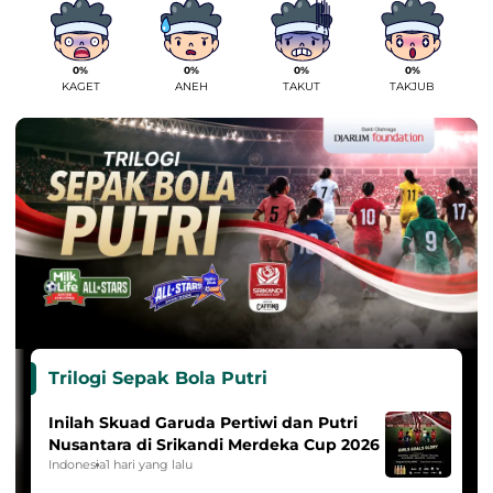
0%
0%
0%
0%
KAGET
ANEH
TAKUT
TAKJUB
Trilogi Sepak Bola Putri
Inilah Skuad Garuda Pertiwi dan Putri
Nusantara di Srikandi Merdeka Cup 2026
Indonesia
1 hari yang lalu