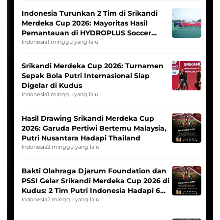
Indonesia Turunkan 2 Tim di Srikandi
Merdeka Cup 2026: Mayoritas Hasil
Pemantauan di HYDROPLUS Soccer
League
Indonesia
1 minggu yang lalu
Srikandi Merdeka Cup 2026: Turnamen
Sepak Bola Putri Internasional Siap
Digelar di Kudus
Indonesia
1 minggu yang lalu
Hasil Drawing Srikandi Merdeka Cup
2026: Garuda Pertiwi Bertemu Malaysia,
Putri Nusantara Hadapi Thailand
Indonesia
2 minggu yang lalu
Bakti Olahraga Djarum Foundation dan
PSSI Gelar Srikandi Merdeka Cup 2026 di
Kudus: 2 Tim Putri Indonesia Hadapi 6
Tim Asia
Indonesia
2 minggu yang lalu