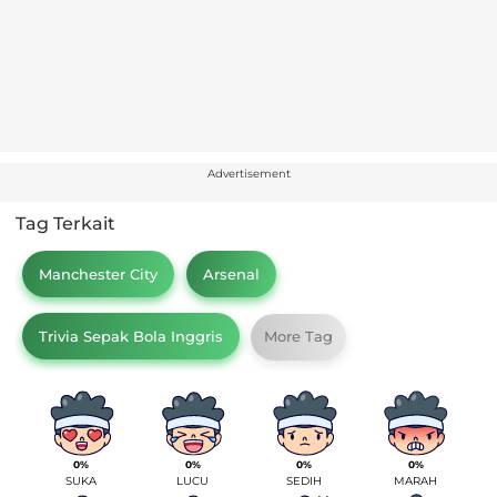
Advertisement
Tag Terkait
Manchester City
Arsenal
Trivia Sepak Bola Inggris
More Tag
0%
0%
0%
0%
SUKA
LUCU
SEDIH
MARAH