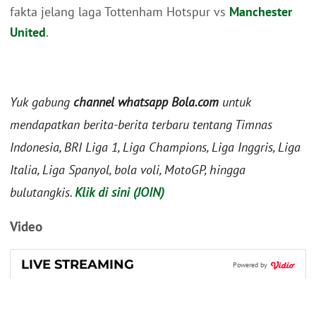
fakta jelang laga Tottenham Hotspur vs
Manchester
United
.
Yuk gabung
channel whatsapp Bola.com
untuk
mendapatkan berita-berita terbaru tentang Timnas
Indonesia, BRI Liga 1, Liga Champions, Liga Inggris, Liga
Italia, Liga Spanyol, bola voli, MotoGP, hingga
bulutangkis.
Klik di sini (JOIN)
Video
LIVE STREAMING
Powered by