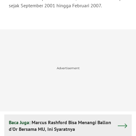
sejak September 2001 hingga Februari 2007.
Advertisement
Baca Juga:
Marcus Rashford Bisa Menangi Ballon
d'Or Bersama MU, Ini Syaratnya