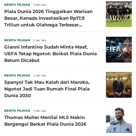
BERITA PILIHAN
1 hari lalu
Piala Dunia 2026 Tinggalkan Warisan
Besar, Kanada Investasikan Rp17,9
Triliun untuk Olahraga Terbesar
Sepanjang Sejarah
BERITA PILIHAN
1 hari lalu
Gianni Infantino Sudah Minta Maaf,
UEFA Tetap Ngotot: Boikot Piala Dunia
Belum Dicabut
BERITA PILIHAN
1 hari lalu
Spanyol Tak Mau Kalah dari Maroko,
Ngotot Jadi Tuan Rumah Final Piala
Dunia 2030
BERITA PILIHAN
1 hari lalu
Thomas Muller Menilai MLS Makin
Bergengsi Berkat Piala Dunia 2026