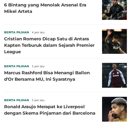
6 Bintang yang Menolak Arsenal Era
Mikel Arteta
BERITA PILIHAN
4 jam lalu
Cristian Romero Dicap Satu di Antara
Kapten Terburuk dalam Sejarah Premier
League
BERITA PILIHAN
5 jam lalu
Marcus Rashford Bisa Menangi Ballon
d'Or Bersama MU, Ini Syaratnya
BERITA PILIHAN
5 jam lalu
Ronald Araujo Merapat ke Liverpool
dengan Skema Pinjaman dari Barcelona