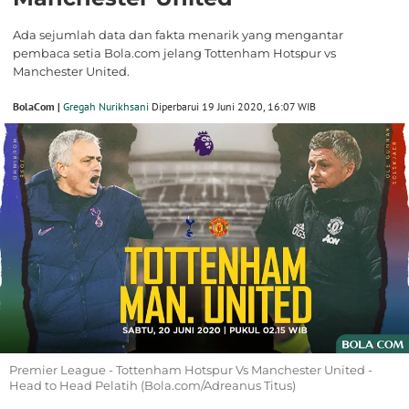
Ada sejumlah data dan fakta menarik yang mengantar
pembaca setia Bola.com jelang Tottenham Hotspur vs
Manchester United.
BolaCom |
Gregah Nurikhsani
Diperbarui 19 Juni 2020, 16:07 WIB
Premier League - Tottenham Hotspur Vs Manchester United -
Head to Head Pelatih (Bola.com/Adreanus Titus)