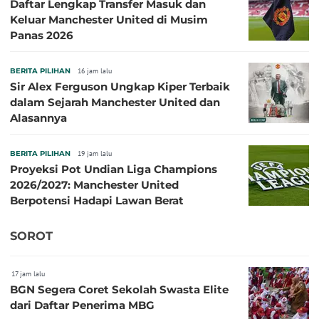
Daftar Lengkap Transfer Masuk dan
Keluar Manchester United di Musim
Panas 2026
BERITA PILIHAN
16 jam lalu
Sir Alex Ferguson Ungkap Kiper Terbaik
dalam Sejarah Manchester United dan
Alasannya
BERITA PILIHAN
19 jam lalu
Proyeksi Pot Undian Liga Champions
2026/2027: Manchester United
Berpotensi Hadapi Lawan Berat
SOROT
17 jam lalu
BGN Segera Coret Sekolah Swasta Elite
dari Daftar Penerima MBG