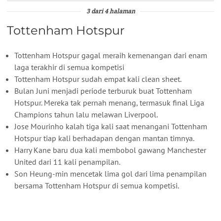
3 dari 4 halaman
Tottenham Hotspur
Tottenham Hotspur gagal meraih kemenangan dari enam
laga terakhir di semua kompetisi
Tottenham Hotspur sudah empat kali clean sheet.
Bulan Juni menjadi periode terburuk buat Tottenham
Hotspur. Mereka tak pernah menang, termasuk final Liga
Champions tahun lalu melawan Liverpool.
Jose Mourinho kalah tiga kali saat menangani Tottenham
Hotspur tiap kali berhadapan dengan mantan timnya.
Harry Kane baru dua kali membobol gawang Manchester
United dari 11 kali penampilan.
Son Heung-min mencetak lima gol dari lima penampilan
bersama Tottenham Hotspur di semua kompetisi.