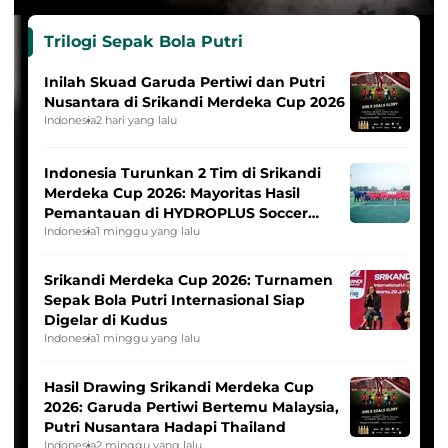
Trilogi Sepak Bola Putri
Inilah Skuad Garuda Pertiwi dan Putri
Nusantara di Srikandi Merdeka Cup 2026
Indonesia
2 hari yang lalu
Indonesia Turunkan 2 Tim di Srikandi
Merdeka Cup 2026: Mayoritas Hasil
Pemantauan di HYDROPLUS Soccer
League
Indonesia
1 minggu yang lalu
Srikandi Merdeka Cup 2026: Turnamen
Sepak Bola Putri Internasional Siap
Digelar di Kudus
Indonesia
1 minggu yang lalu
Hasil Drawing Srikandi Merdeka Cup
2026: Garuda Pertiwi Bertemu Malaysia,
Putri Nusantara Hadapi Thailand
Indonesia
2 minggu yang lalu