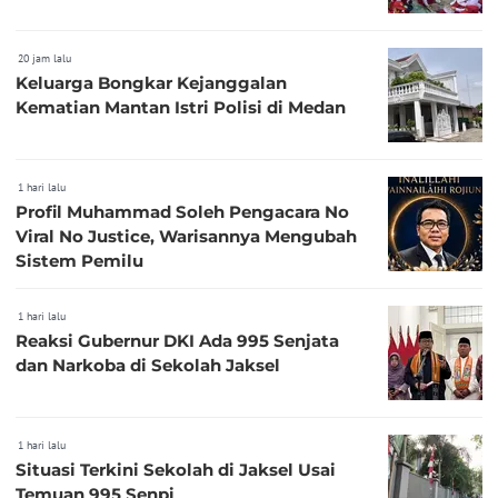
20 jam lalu
Keluarga Bongkar Kejanggalan
Kematian Mantan Istri Polisi di Medan
1 hari lalu
Profil Muhammad Soleh Pengacara No
Viral No Justice, Warisannya Mengubah
Sistem Pemilu
1 hari lalu
Reaksi Gubernur DKI Ada 995 Senjata
dan Narkoba di Sekolah Jaksel
1 hari lalu
Situasi Terkini Sekolah di Jaksel Usai
Temuan 995 Senpi