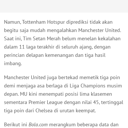
Namun, Tottenham Hotspur diprediksi tidak akan
begitu saja mudah mengalahkan Manchester United.
Saat ini, Tim Setan Merah belum menelan kekalahan
dalam 11 laga terakhir di seluruh ajang, dengan
perincian delapan kemenangan dan tiga hasil
imbang.
Manchester United juga bertekad memetik tiga poin
demi menjaga asa berlaga di Liga Champions musim
depan. MU kini menempati posisi lima klasemen
sementara Premier League dengan nilai 45, tertinggal
tiga poin dari Chelsea di urutan keempat.
Berikut ini
Bola.com
merangkum beberapa data dan