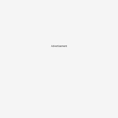
Advertisement