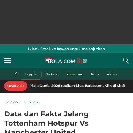
Iklan - Scroll ke bawah untuk melanjutkan
Inggris
Jadwal
Klasemen
Foto
Video
 Piala Dunia 2026 racikan khas Bola.com. Klik di sini!
EKSKLUSIF!
Bola.com
Inggris
Data dan Fakta Jelang
Tottenham Hotspur Vs
Manchester United