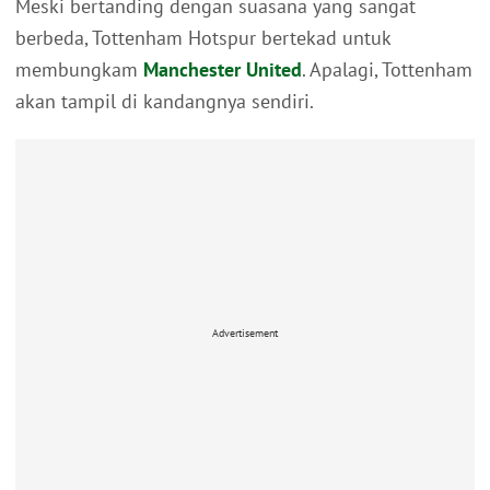
Meski bertanding dengan suasana yang sangat
berbeda, Tottenham Hotspur bertekad untuk
membungkam
Manchester United
. Apalagi, Tottenham
akan tampil di kandangnya sendiri.
Advertisement