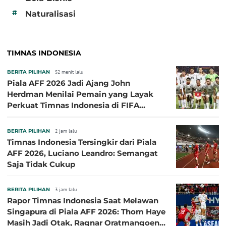
#
Naturalisasi
TIMNAS INDONESIA
BERITA PILIHAN
52 menit lalu
Piala AFF 2026 Jadi Ajang John
Herdman Menilai Pemain yang Layak
Perkuat Timnas Indonesia di FIFA
ASEAN Cup 2026
BERITA PILIHAN
2 jam lalu
Timnas Indonesia Tersingkir dari Piala
AFF 2026, Luciano Leandro: Semangat
Saja Tidak Cukup
BERITA PILIHAN
3 jam lalu
Rapor Timnas Indonesia Saat Melawan
Singapura di Piala AFF 2026: Thom Haye
Masih Jadi Otak, Ragnar Oratmangoen