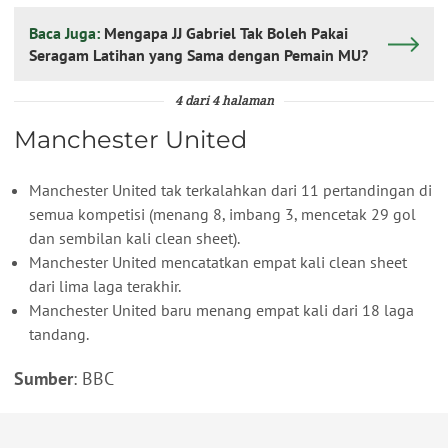
Baca Juga:
Mengapa JJ Gabriel Tak Boleh Pakai
Seragam Latihan yang Sama dengan Pemain MU?
4 dari 4 halaman
Manchester United
Manchester United tak terkalahkan dari 11 pertandingan di
semua kompetisi (menang 8, imbang 3, mencetak 29 gol
dan sembilan kali clean sheet).
Manchester United mencatatkan empat kali clean sheet
dari lima laga terakhir.
Manchester United baru menang empat kali dari 18 laga
tandang.
Sumber
: BBC