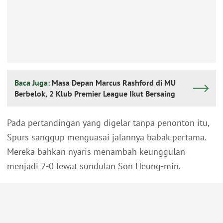
Baca Juga:
Masa Depan Marcus Rashford di MU
Berbelok, 2 Klub Premier League Ikut Bersaing
Pada pertandingan yang digelar tanpa penonton itu,
Spurs sanggup menguasai jalannya babak pertama.
Mereka bahkan nyaris menambah keunggulan
menjadi 2-0 lewat sundulan Son Heung-min.