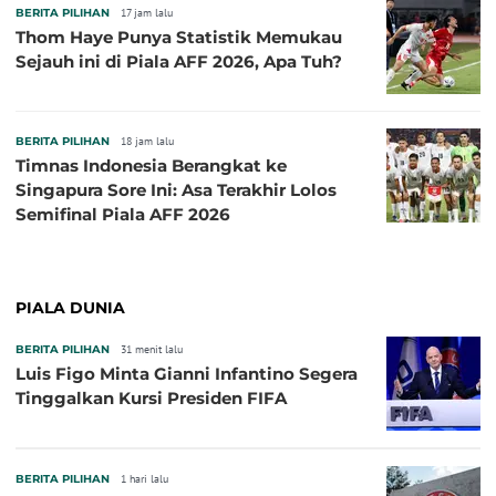
BERITA PILIHAN
17 jam lalu
Thom Haye Punya Statistik Memukau
Sejauh ini di Piala AFF 2026, Apa Tuh?
BERITA PILIHAN
18 jam lalu
Timnas Indonesia Berangkat ke
Singapura Sore Ini: Asa Terakhir Lolos
Semifinal Piala AFF 2026
PIALA DUNIA
BERITA PILIHAN
31 menit lalu
Luis Figo Minta Gianni Infantino Segera
Tinggalkan Kursi Presiden FIFA
BERITA PILIHAN
1 hari lalu