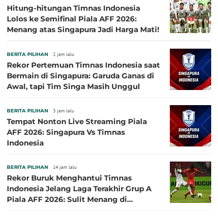
Hitung-hitungan Timnas Indonesia
Lolos ke Semifinal Piala AFF 2026:
Menang atas Singapura Jadi Harga Mati!
BERITA PILIHAN
2 jam lalu
Rekor Pertemuan Timnas Indonesia saat
Bermain di Singapura: Garuda Ganas di
Awal, tapi Tim Singa Masih Unggul
BERITA PILIHAN
3 jam lalu
Tempat Nonton Live Streaming Piala
AFF 2026: Singapura Vs Timnas
Indonesia
BERITA PILIHAN
14 jam lalu
Rekor Buruk Menghantui Timnas
Indonesia Jelang Laga Terakhir Grup A
Piala AFF 2026: Sulit Menang di
Kandang Singapura