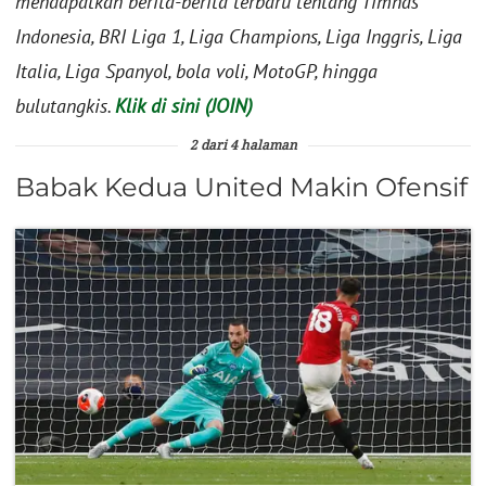
mendapatkan berita-berita terbaru tentang Timnas
Indonesia, BRI Liga 1, Liga Champions, Liga Inggris, Liga
Italia, Liga Spanyol, bola voli, MotoGP, hingga
bulutangkis.
Klik di sini (JOIN)
2 dari 4 halaman
Babak Kedua United Makin Ofensif