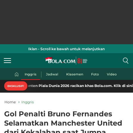
Iklan - Scroll ke bawah untuk melanjutkan
Inggris
Jadwal
Klasemen
Foto
Video
nten Piala Dunia 2026 racikan khas Bola.com. Klik di sini!
EKSKLUSIF!
Home
Inggris
Gol Penalti Bruno Fernandes
Selamatkan Manchester United
dari Kekalahan saat Jumpa