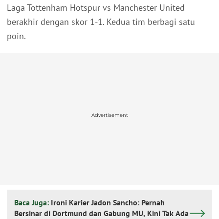
Laga Tottenham Hotspur vs Manchester United
berakhir dengan skor 1-1. Kedua tim berbagi satu
poin.
Advertisement
Baca Juga:
Ironi Karier Jadon Sancho: Pernah
Bersinar di Dortmund dan Gabung MU, Kini Tak Ada