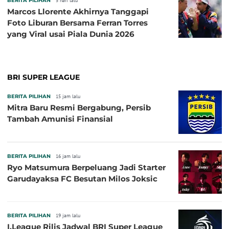
BERITA PILIHAN
5 hari lalu
Marcos Llorente Akhirnya Tanggapi
Foto Liburan Bersama Ferran Torres
yang Viral usai Piala Dunia 2026
BRI SUPER LEAGUE
BERITA PILIHAN
15 jam lalu
Mitra Baru Resmi Bergabung, Persib
Tambah Amunisi Finansial
BERITA PILIHAN
16 jam lalu
Ryo Matsumura Berpeluang Jadi Starter
Garudayaksa FC Besutan Milos Joksic
BERITA PILIHAN
19 jam lalu
I.League Rilis Jadwal BRI Super League