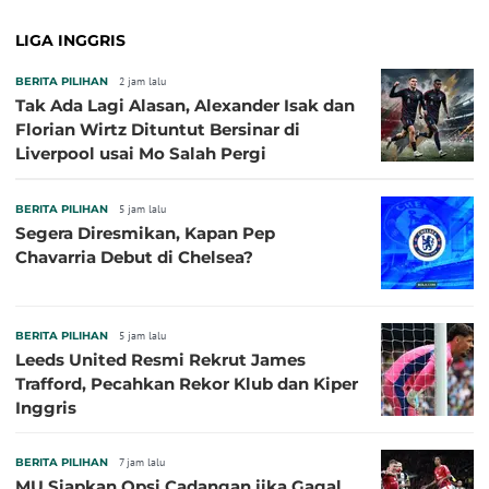
LIGA INGGRIS
BERITA PILIHAN
2 jam lalu
Tak Ada Lagi Alasan, Alexander Isak dan
Florian Wirtz Dituntut Bersinar di
Liverpool usai Mo Salah Pergi
BERITA PILIHAN
5 jam lalu
Segera Diresmikan, Kapan Pep
Chavarria Debut di Chelsea?
BERITA PILIHAN
5 jam lalu
Leeds United Resmi Rekrut James
Trafford, Pecahkan Rekor Klub dan Kiper
Inggris
BERITA PILIHAN
7 jam lalu
MU Siapkan Opsi Cadangan jika Gagal