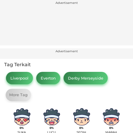
Advertisement
Advertisement
Tag Terkait
Liverpool
Everton
Derby Merseyside
More Tag
0%
0%
0%
0%
SUKA
LUCU
SEDIH
MARAH