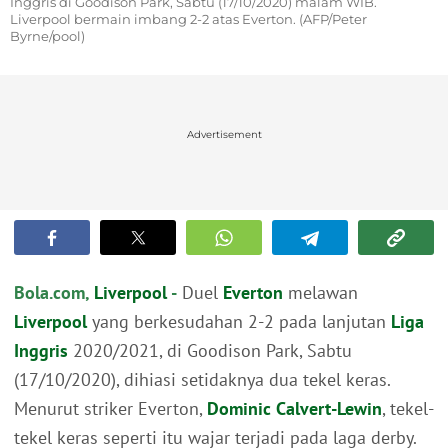
Inggris di Goodison Park, Sabtu (17/10/2020) malam WIB.
Liverpool bermain imbang 2-2 atas Everton. (AFP/Peter
Byrne/pool)
Advertisement
Bola.com,
Liverpool
-
Duel
Everton
melawan
Liverpool
yang berkesudahan 2-2 pada lanjutan
Liga
Inggris
2020/2021, di Goodison Park, Sabtu
(17/10/2020), dihiasi setidaknya dua tekel keras.
Menurut striker Everton,
Dominic Calvert-Lewin
, tekel-
tekel keras seperti itu wajar terjadi pada laga derby.