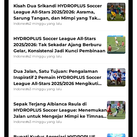
Kisah Dua Srikandi HYDROPLUS Soccer
League All-Stars 2025/2026: Asrama,
Sarung Tangan, dan Mimpi yang Tak
Pernah Padam
Indonesia
2 minggu yang lalu
HYDROPLUS Soccer League All-Stars
2025/2026: Tak Sekadar Ajang Berburu
Gelar, Konsistensi Jadi Kunci Pembinaan
Indonesia
2 minggu yang lalu
Dua Jalan, Satu Tujuan: Pengalaman
Inspiratif 2 Pemain HYDROPLUS Soccer
League All-Stars 2025/2026 Mengikuti
Seleksi Timnas Indonesia Putri
Indonesia
3 minggu yang lalu
Sepak Terjang Albianca Raula di
HYDROPLUS Soccer League: Menemukan
Jalan untuk Mengejar Mimpi ke Timnas
Indonesia Putri
Indonesia
3 minggu yang lalu
Bupati Kudus Apresiasi HYDROPLUS