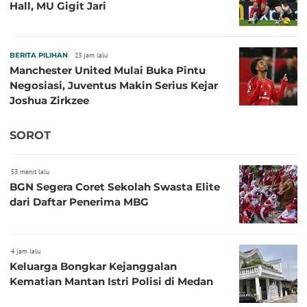
Hall, MU Gigit Jari
BERITA PILIHAN
23 jam lalu
Manchester United Mulai Buka Pintu
Negosiasi, Juventus Makin Serius Kejar
Joshua Zirkzee
SOROT
53 menit lalu
BGN Segera Coret Sekolah Swasta Elite
dari Daftar Penerima MBG
4 jam lalu
Keluarga Bongkar Kejanggalan
Kematian Mantan Istri Polisi di Medan