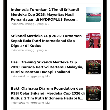
Indonesia Turunkan 2 Tim di Srikandi
Merdeka Cup 2026: Mayoritas Hasil
Pemantauan di HYDROPLUS Soccer
League
Indonesia
1 minggu yang lalu
Srikandi Merdeka Cup 2026: Turnamen
Sepak Bola Putri Internasional Siap
Digelar di Kudus
Indonesia
1 minggu yang lalu
Hasil Drawing Srikandi Merdeka Cup
2026: Garuda Pertiwi Bertemu Malaysia,
Putri Nusantara Hadapi Thailand
Indonesia
2 minggu yang lalu
Bakti Olahraga Djarum Foundation dan
PSSI Gelar Srikandi Merdeka Cup 2026 di
Kudus: 2 Tim Putri Indonesia Hadapi 6
Tim Asia
Indonesia
2 minggu yang lalu