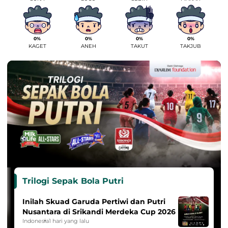
0%
0%
0%
0%
KAGET
ANEH
TAKUT
TAKJUB
Trilogi Sepak Bola Putri
Inilah Skuad Garuda Pertiwi dan Putri
Nusantara di Srikandi Merdeka Cup 2026
Indonesia
1 hari yang lalu