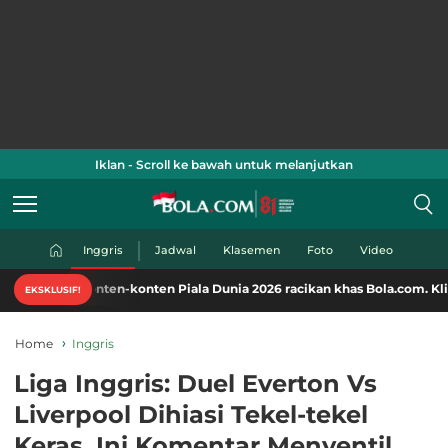
Iklan - Scroll ke bawah untuk melanjutkan
Inggris
Jadwal
Klasemen
Foto
Video
konten-konten Piala Dunia 2026 racikan khas Bola.com. Klik di sini!
EKSKLUSIF!
Home
Inggris
Liga Inggris: Duel Everton Vs
Liverpool Dihiasi Tekel-tekel
Keras, Ini Komentar Menyentil