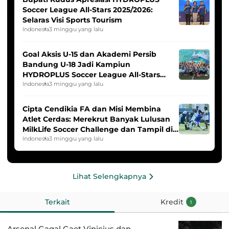
Soccer League All-Stars 2025/2026:
Selaras Visi Sports Tourism
Indonesia
3 minggu yang lalu
Goal Aksis U-15 dan Akademi Persib
Bandung U-18 Jadi Kampiun
HYDROPLUS Soccer League All-Stars
2025/2026
Indonesia
3 minggu yang lalu
Cipta Cendikia FA dan Misi Membina
Atlet Cerdas: Merekrut Banyak Lulusan
MilkLife Soccer Challenge dan Tampil di
HYDROPLUS Soccer League
Indonesia
3 minggu yang lalu
Lihat Selengkapnya
Terkait
Kredit
1
Arsenal Gagal Gaet Vinicius dan