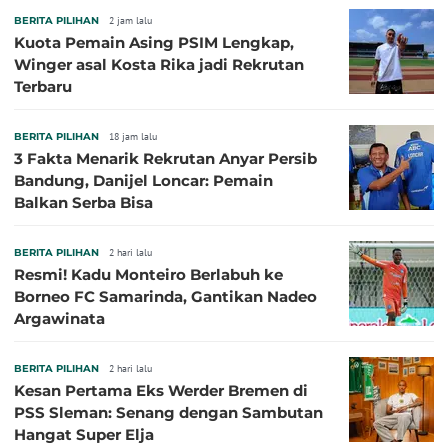
BERITA PILIHAN
2 jam lalu
Kuota Pemain Asing PSIM Lengkap,
Winger asal Kosta Rika jadi Rekrutan
Terbaru
BERITA PILIHAN
18 jam lalu
3 Fakta Menarik Rekrutan Anyar Persib
Bandung, Danijel Loncar: Pemain
Balkan Serba Bisa
BERITA PILIHAN
2 hari lalu
Resmi! Kadu Monteiro Berlabuh ke
Borneo FC Samarinda, Gantikan Nadeo
Argawinata
BERITA PILIHAN
2 hari lalu
Kesan Pertama Eks Werder Bremen di
PSS Sleman: Senang dengan Sambutan
Hangat Super Elja