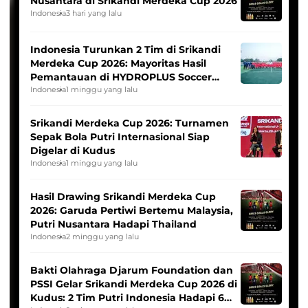
Nusantara di Srikandi Merdeka Cup 2026
Indonesia
3 hari yang lalu
Indonesia Turunkan 2 Tim di Srikandi
Merdeka Cup 2026: Mayoritas Hasil
Pemantauan di HYDROPLUS Soccer
League
Indonesia
1 minggu yang lalu
Srikandi Merdeka Cup 2026: Turnamen
Sepak Bola Putri Internasional Siap
Digelar di Kudus
Indonesia
1 minggu yang lalu
Hasil Drawing Srikandi Merdeka Cup
2026: Garuda Pertiwi Bertemu Malaysia,
Putri Nusantara Hadapi Thailand
Indonesia
2 minggu yang lalu
Bakti Olahraga Djarum Foundation dan
PSSI Gelar Srikandi Merdeka Cup 2026 di
Kudus: 2 Tim Putri Indonesia Hadapi 6