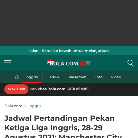
Iklan - Scroll ke bawah untuk melanjutkan
Inggris
Jadwal
Klasemen
Foto
Video
kan khas Bola.com. Klik di sini!
EKSKLUSIF!
Bola.com
Inggris
Jadwal Pertandingan Pekan
Ketiga Liga Inggris, 28-29
Agustus 2021: Manchester City