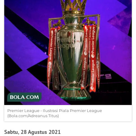
Premier League - Ilustrasi Piala Premier League
(Bola.com/Adreanus Titus)
Sabtu, 28 Agustus 2021