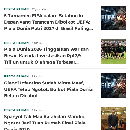
Sasaran
BERITA PILIHAN
22 jam lalu
5 Turnamen FIFA dalam Setahun ke
Depan yang Terancam Diboikot UEFA:
Piala Dunia Putri 2027 di Brasil Paling
Besar
BERITA PILIHAN
2 hari lalu
Piala Dunia 2026 Tinggalkan Warisan
Besar, Kanada Investasikan Rp17,9
Triliun untuk Olahraga Terbesar
Sepanjang Sejarah
BERITA PILIHAN
2 hari lalu
Gianni Infantino Sudah Minta Maaf,
UEFA Tetap Ngotot: Boikot Piala Dunia
Belum Dicabut
BERITA PILIHAN
2 hari lalu
Spanyol Tak Mau Kalah dari Maroko,
Ngotot Jadi Tuan Rumah Final Piala
Dunia 2030