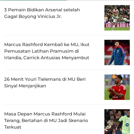
3 Pemain Bidikan Arsenal setelah
Gagal Boyong Vinicius Jr.
Marcus Rashford Kembali ke MU, Ikut
Pemusatan Latihan Pramusim di
Irlandia, Carrick Antusias Menyambut
26 Menit Youri Tielemans di MU Beri
Sinyal Menjanjikan
Masa Depan Marcus Rashford Mulai
Terang, Bertahan di MU Jadi Skenario
Terkuat