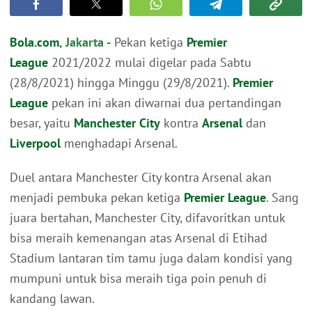
Bola.com
, Jakarta -
Pekan ketiga
Premier
League
2021/2022 mulai digelar pada Sabtu
(28/8/2021) hingga Minggu (29/8/2021).
Premier
League
pekan ini akan diwarnai dua pertandingan
besar, yaitu
Manchester City
kontra
Arsenal
dan
Liverpool
menghadapi Arsenal.
Duel antara Manchester City kontra Arsenal akan
menjadi pembuka pekan ketiga
Premier League
. Sang
juara bertahan, Manchester City, difavoritkan untuk
bisa meraih kemenangan atas Arsenal di Etihad
Stadium lantaran tim tamu juga dalam kondisi yang
mumpuni untuk bisa meraih tiga poin penuh di
kandang lawan.