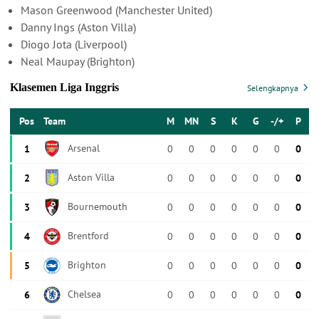
Mason Greenwood (Manchester United)
Danny Ings (Aston Villa)
Diogo Jota (Liverpool)
Neal Maupay (Brighton)