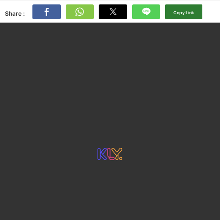
Share :
Copy Link