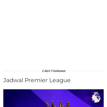
2 dari 3 halaman
Jadwal Premier League