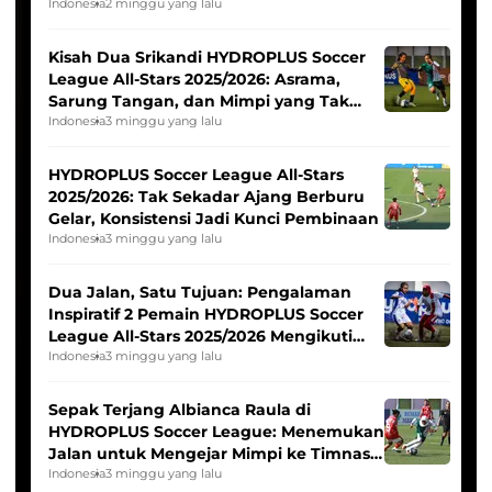
Tim Asia
Indonesia
2 minggu yang lalu
Kisah Dua Srikandi HYDROPLUS Soccer
League All-Stars 2025/2026: Asrama,
Sarung Tangan, dan Mimpi yang Tak
Pernah Padam
Indonesia
3 minggu yang lalu
HYDROPLUS Soccer League All-Stars
2025/2026: Tak Sekadar Ajang Berburu
Gelar, Konsistensi Jadi Kunci Pembinaan
Indonesia
3 minggu yang lalu
Dua Jalan, Satu Tujuan: Pengalaman
Inspiratif 2 Pemain HYDROPLUS Soccer
League All-Stars 2025/2026 Mengikuti
Seleksi Timnas Indonesia Putri
Indonesia
3 minggu yang lalu
Sepak Terjang Albianca Raula di
HYDROPLUS Soccer League: Menemukan
Jalan untuk Mengejar Mimpi ke Timnas
Indonesia Putri
Indonesia
3 minggu yang lalu