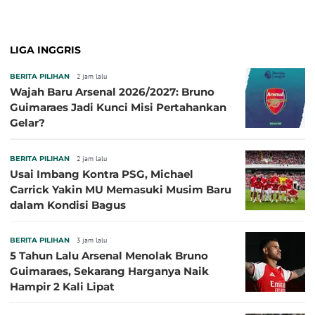
LIGA INGGRIS
BERITA PILIHAN
2 jam lalu
Wajah Baru Arsenal 2026/2027: Bruno
Guimaraes Jadi Kunci Misi Pertahankan
Gelar?
BERITA PILIHAN
2 jam lalu
Usai Imbang Kontra PSG, Michael
Carrick Yakin MU Memasuki Musim Baru
dalam Kondisi Bagus
BERITA PILIHAN
3 jam lalu
5 Tahun Lalu Arsenal Menolak Bruno
Guimaraes, Sekarang Harganya Naik
Hampir 2 Kali Lipat