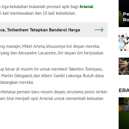
 tiga kekalahan bukanlah prestasi apik bagi
Arsenal
.
 5 kali memasukkan dan 10 kali kebobolan.
Pe
Ro
Re
nce, Tottenham Tetapkan Banderol Harga
ng manajer, Mikel Arteta, khususnya lini depan mereka.
ng dan Alexandre Lacazette, lini depan tim berjulukan
p besar di musim ini untuk membeli Takehiro Tomiyasu,
, Martin Odegaard, dan Albert Sambi Lokonga. Butuh dana
ndatangkan mereka.
ER
rbelanja pemain baru musim depan, terutama posisi striker
main bisa menjadi opsi Arsenal untuk menambah kekuatan