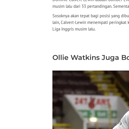
musim lalu dari 33 pertandingan. Sementa
Sosoknya akan tepat bagi posisi yang dibut
lain, Calvert-Lewin menempati peringkat k
Liga Inggris musim lalu.
Ollie Watkins Juga B