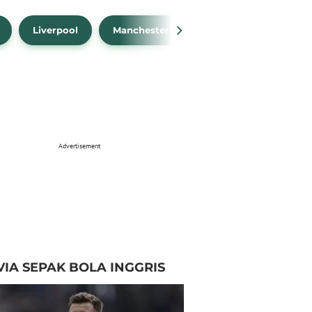
Liverpool
Manchester City
Manchester Unit
Advertisement
VIA SEPAK BOLA INGGRIS