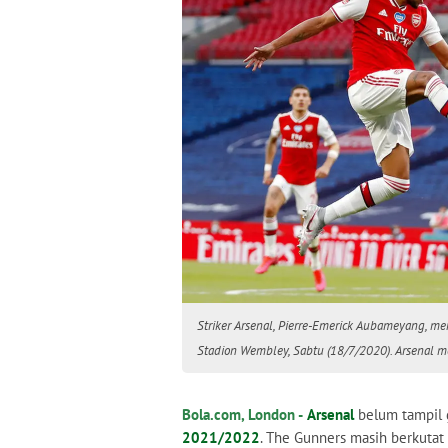
Striker Arsenal, Pierre-Emerick Aubameyang, me
Stadion Wembley, Sabtu (18/7/2020). Arsenal me
Bola.com, London -
Arsenal
belum tampil 
2021/2022
. The Gunners masih berkutat 