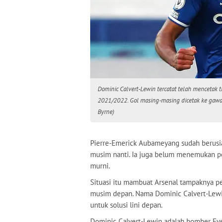
Dominic Calvert-Lewin tercatat telah mencetak 
2021/2022. Gol masing-masing dicetak ke gawan
Byrne)
Pierre-Emerick Aubameyang sudah berusia 
musim nanti. Ia juga belum menemukan pe
murni.
Situasi itu mambuat Arsenal tampaknya p
musim depan. Nama Dominic Calvert-Lewin
untuk solusi lini depan.
Dominic Calvert-Lewin adalah bomber Ev