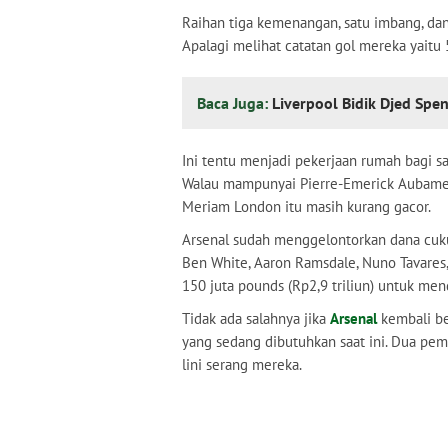
Raihan tiga kemenangan, satu imbang, dan
Apalagi melihat catatan gol mereka yaitu
Baca Juga:
Liverpool Bidik Djed Spe
Ini tentu menjadi pekerjaan rumah bagi sa
Walau mampunyai Pierre-Emerick Aubameya
Meriam London itu masih kurang gacor.
Arsenal sudah menggelontorkan dana cuku
Ben White, Aaron Ramsdale, Nuno Tavares
150 juta pounds (Rp2,9 triliun) untuk me
Tidak ada salahnya jika
Arsenal
kembali be
yang sedang dibutuhkan saat ini. Dua pe
lini serang mereka.