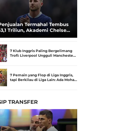
Penjualan Termahal Tembus
3,1 Triliun, Akademi Chelsea
an Besar
7 Klub Inggris Paling Bergelimang
Trofi: Liverpool Ungguli Mancheste…
7 Pemain yang Flop di Liga Inggris,
tapi Berkilau di Liga Lain: Ada Moha…
IP TRANSFER