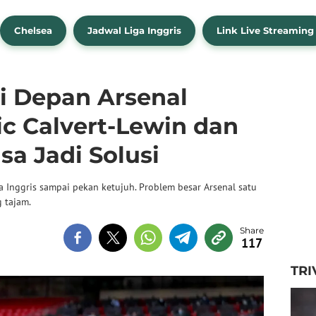
Chelsea
Jadwal Liga Inggris
Link Live Streaming
ni Depan Arsenal
c Calvert-Lewin dan
sa Jadi Solusi
a Inggris sampai pekan ketujuh. Problem besar Arsenal satu
 tajam.
117
TRI