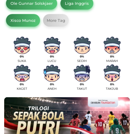
Ole Gunnar Solskjaer
Liga Inggris
Xisco Munoz
More Tag
0%
0%
0%
0%
SUKA
LUCU
SEDIH
MARAH
0%
0%
0%
0%
KAGET
ANEH
TAKUT
TAKJUB