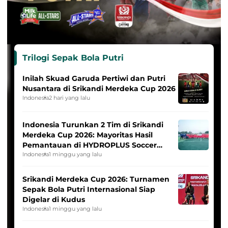
Trilogi Sepak Bola Putri
Inilah Skuad Garuda Pertiwi dan Putri
Nusantara di Srikandi Merdeka Cup 2026
Indonesia
2 hari yang lalu
Indonesia Turunkan 2 Tim di Srikandi
Merdeka Cup 2026: Mayoritas Hasil
Pemantauan di HYDROPLUS Soccer
League
Indonesia
1 minggu yang lalu
Srikandi Merdeka Cup 2026: Turnamen
Sepak Bola Putri Internasional Siap
Digelar di Kudus
Indonesia
1 minggu yang lalu