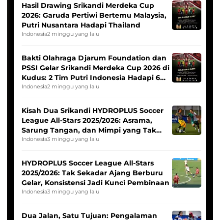
Hasil Drawing Srikandi Merdeka Cup
2026: Garuda Pertiwi Bertemu Malaysia,
Putri Nusantara Hadapi Thailand
Indonesia
2 minggu yang lalu
Bakti Olahraga Djarum Foundation dan
PSSI Gelar Srikandi Merdeka Cup 2026 di
Kudus: 2 Tim Putri Indonesia Hadapi 6
Tim Asia
Indonesia
2 minggu yang lalu
Kisah Dua Srikandi HYDROPLUS Soccer
League All-Stars 2025/2026: Asrama,
Sarung Tangan, dan Mimpi yang Tak
Pernah Padam
Indonesia
3 minggu yang lalu
HYDROPLUS Soccer League All-Stars
2025/2026: Tak Sekadar Ajang Berburu
Gelar, Konsistensi Jadi Kunci Pembinaan
Indonesia
3 minggu yang lalu
Dua Jalan, Satu Tujuan: Pengalaman