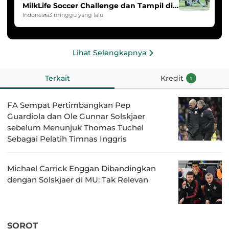
MilkLife Soccer Challenge dan Tampil di
HYDROPLUS Soccer League
Indonesia
3 minggu yang lalu
Lihat Selengkapnya
Terkait
Kredit
1
FA Sempat Pertimbangkan Pep
Guardiola dan Ole Gunnar Solskjaer
sebelum Menunjuk Thomas Tuchel
Sebagai Pelatih Timnas Inggris
Michael Carrick Enggan Dibandingkan
dengan Solskjaer di MU: Tak Relevan
SOROT