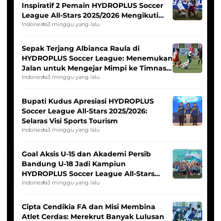
Inspiratif 2 Pemain HYDROPLUS Soccer
League All-Stars 2025/2026 Mengikuti
Seleksi Timnas Indonesia Putri
Indonesia
3 minggu yang lalu
Sepak Terjang Albianca Raula di
HYDROPLUS Soccer League: Menemukan
Jalan untuk Mengejar Mimpi ke Timnas
Indonesia Putri
Indonesia
3 minggu yang lalu
Bupati Kudus Apresiasi HYDROPLUS
Soccer League All-Stars 2025/2026:
Selaras Visi Sports Tourism
Indonesia
3 minggu yang lalu
Goal Aksis U-15 dan Akademi Persib
Bandung U-18 Jadi Kampiun
HYDROPLUS Soccer League All-Stars
2025/2026
Indonesia
3 minggu yang lalu
Cipta Cendikia FA dan Misi Membina
Atlet Cerdas: Merekrut Banyak Lulusan