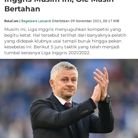
Bertahan
BolaCom |
Bagaskara Lazuardi
Diterbitkan 09 November 2021, 08:17 WIB
Musim ini, Liga Inggris menyuguhkan kompetisi yang
begitu ketat. Hal tersebut terlihat dari banyaknya pelatih
yang didepak klubnya usai tampil buruk hingga pekan
kesebelas ini. Berikut 5 juru taktik yang telah menjadi
tumbal kerasnya Liga Inggris 2021/2022.