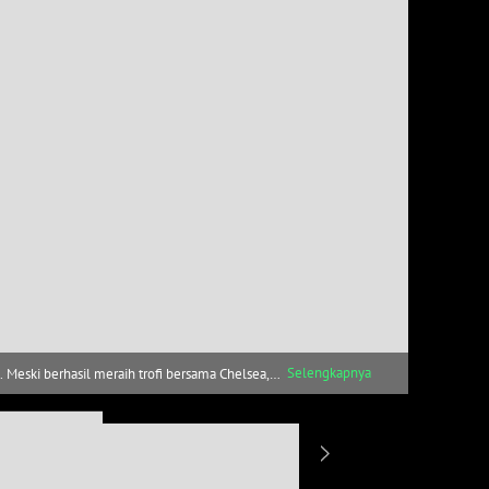
Selengkapnya
. Meski berhasil meraih trofi bersama Chelsea,
i. Tuchel kerap melepas pemain Inggris yang