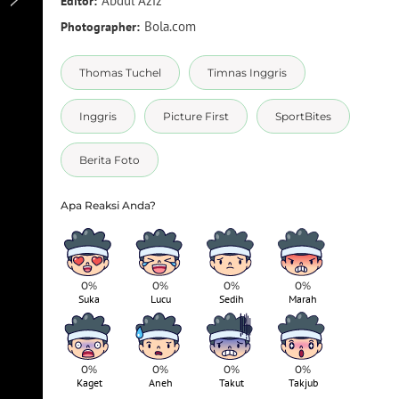
Abdul Aziz
Editor:
Bola.com
Photographer:
Thomas Tuchel
Timnas Inggris
Inggris
Picture First
SportBites
Berita Foto
0%
0%
0%
0%
Suka
Lucu
Sedih
Marah
1
/
6
Fikayo Tomori adalah bek tengah berbakat yang muncul dari aka
di lini belakang dan menjualnya ke AC Milan pada musim anas 
0%
0%
0%
0%
Kaget
Aneh
Takut
Takjub