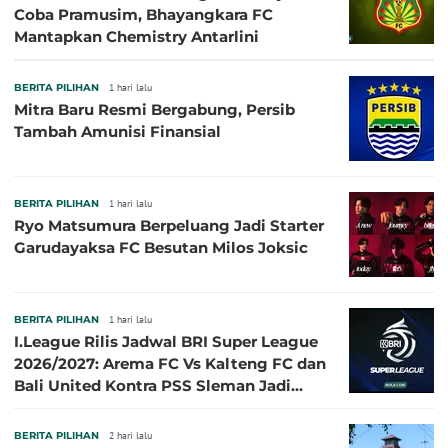
Coba Pramusim, Bhayangkara FC
Mantapkan Chemistry Antarlini
BERITA PILIHAN
1 hari lalu
Mitra Baru Resmi Bergabung, Persib
Tambah Amunisi Finansial
BERITA PILIHAN
1 hari lalu
Ryo Matsumura Berpeluang Jadi Starter
Garudayaksa FC Besutan Milos Joksic
BERITA PILIHAN
1 hari lalu
I.League Rilis Jadwal BRI Super League
2026/2027: Arema FC Vs Kalteng FC dan
Bali United Kontra PSS Sleman Jadi
Pembuka pada 4 September
BERITA PILIHAN
2 hari lalu