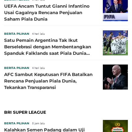
UEFA Ancam Tuntut Gianni Infantino
Usai Gagalnya Rencana Penjualan
Saham Piala Dunia
BERITA PILIHAN
4 hari lalu
Satu Pemain Argentina Tak Ikut
Berselebrasi dengan Membentangkan
Spanduk Falklands saat Piala Dunia
2026, Jadi Sasaran Kritik
BERITA PILIHAN
4 hari lalu
AFC Sambut Keputusan FIFA Batalkan
Rencana Penjualan Piala Dunia,
Tekankan Transparansi
BRI SUPER LEAGUE
BERITA PILIHAN
8 jam lalu
Kalahkan Semen Padang dalam Uji