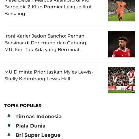
Berbelok, 2 Klub Premier League Ikut
Bersaing
Ironi Karier Jadon Sancho: Pernah
Bersinar di Dortmund dan Gabung
MU, Kini Tak Ada yang Berminat
MU Diminta Prioritaskan Myles Lewis-
Skelly Ketimbang Lewis Hall
TOPIK POPULER
#
Timnas Indonesia
#
Piala Dunia
#
Bri Super League