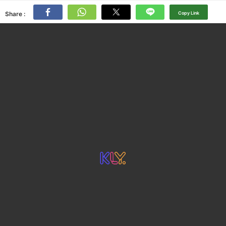
Share :
Copy Link