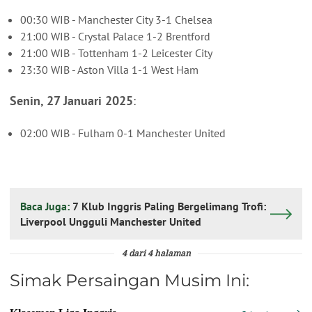
00:30 WIB - Manchester City 3-1 Chelsea
21:00 WIB - Crystal Palace 1-2 Brentford
21:00 WIB - Tottenham 1-2 Leicester City
23:30 WIB - Aston Villa 1-1 West Ham
Senin, 27 Januari 2025
:
02:00 WIB - Fulham 0-1 Manchester United
Baca Juga:
7 Klub Inggris Paling Bergelimang Trofi:
Liverpool Ungguli Manchester United
4 dari 4 halaman
Simak Persaingan Musim Ini: