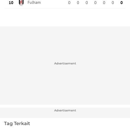
Advertisement
Advertisement
Tag Terkait