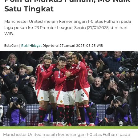
Satu Tingkat
Manchester United meraih kemenangan 1-0 atas Fulham pada
laga pekan ke-23 Premier League, Senin (27/01/2025) dini hari
WIB.
BolaCom |
Rizki Hidayat
Diperbarui 27 Januari 2025, 05:23 WIB
Manchester United meraih kemenangan 1-0 atas Fulham pada