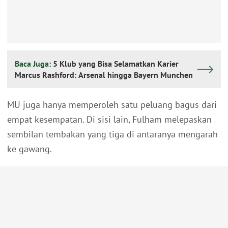
Baca Juga:
5 Klub yang Bisa Selamatkan Karier
Marcus Rashford: Arsenal hingga Bayern Munchen
MU juga hanya memperoleh satu peluang bagus dari
empat kesempatan. Di sisi lain, Fulham melepaskan
sembilan tembakan yang tiga di antaranya mengarah
ke gawang.