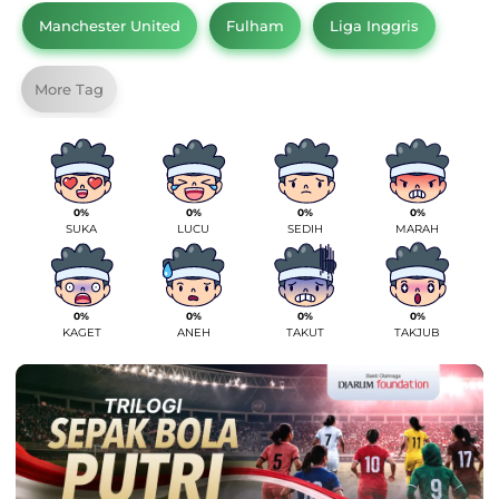
Manchester United
Fulham
Liga Inggris
More Tag
0%
0%
0%
0%
SUKA
LUCU
SEDIH
MARAH
0%
0%
0%
0%
KAGET
ANEH
TAKUT
TAKJUB