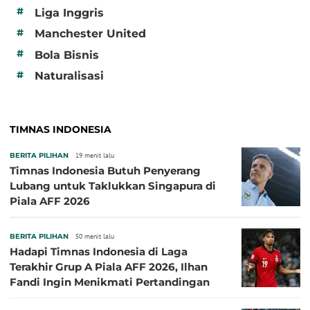
#
Liga Inggris
#
Manchester United
#
Bola Bisnis
#
Naturalisasi
TIMNAS INDONESIA
BERITA PILIHAN
19 menit lalu
Timnas Indonesia Butuh Penyerang
Lubang untuk Taklukkan Singapura di
Piala AFF 2026
BERITA PILIHAN
50 menit lalu
Hadapi Timnas Indonesia di Laga
Terakhir Grup A Piala AFF 2026, Ilhan
Fandi Ingin Menikmati Pertandingan