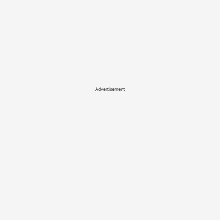
Advertisement