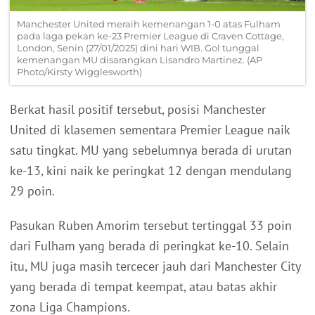
Manchester United meraih kemenangan 1-0 atas Fulham
pada laga pekan ke-23 Premier League di Craven Cottage,
London, Senin (27/01/2025) dini hari WIB. Gol tunggal
kemenangan MU disarangkan Lisandro Martinez. (AP
Photo/Kirsty Wigglesworth)
Berkat hasil positif tersebut, posisi Manchester
United di klasemen sementara Premier League naik
satu tingkat. MU yang sebelumnya berada di urutan
ke-13, kini naik ke peringkat 12 dengan mendulang
29 poin.
Pasukan Ruben Amorim tersebut tertinggal 33 poin
dari Fulham yang berada di peringkat ke-10. Selain
itu, MU juga masih tercecer jauh dari Manchester City
yang berada di tempat keempat, atau batas akhir
zona Liga Champions.