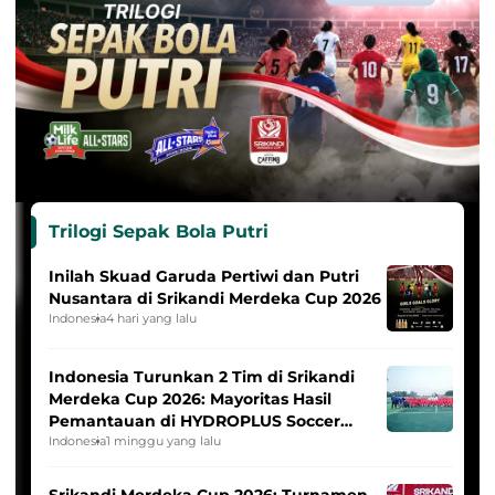
Trilogi Sepak Bola Putri
Inilah Skuad Garuda Pertiwi dan Putri
Nusantara di Srikandi Merdeka Cup 2026
Indonesia
4 hari yang lalu
Indonesia Turunkan 2 Tim di Srikandi
Merdeka Cup 2026: Mayoritas Hasil
Pemantauan di HYDROPLUS Soccer
League
Indonesia
1 minggu yang lalu