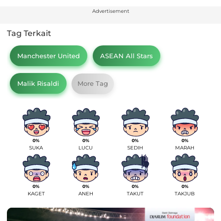
Advertisement
Tag Terkait
Manchester United
ASEAN All Stars
Malik Risaldi
More Tag
0%
0%
0%
0%
SUKA
LUCU
SEDIH
MARAH
0%
0%
0%
0%
KAGET
ANEH
TAKUT
TAKJUB