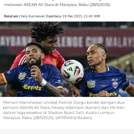
melawan ASEAN All Stars di Malaysia, Rabu (28/5/2025)
BolaCom |
Hery Kurniawan
Diperbarui 28 Mei 2025, 21:45 WIB
Pemain Manchester United, Patrick Dorgu berdel dengan dua
pemain ASEAN All Stars, Kealey Adamson (kanan) dan Mo Kan
dalam laga eksebisi di Stadion Bukit Jalil, Kuala Lumpur,
Malaysia, Rabu (28/5/2025). (AFP/Mohd Rasfan).