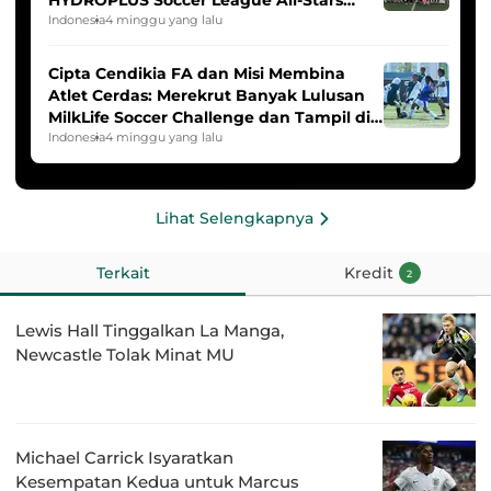
HYDROPLUS Soccer League All-Stars
2025/2026
Indonesia
4 minggu yang lalu
Cipta Cendikia FA dan Misi Membina
Atlet Cerdas: Merekrut Banyak Lulusan
MilkLife Soccer Challenge dan Tampil di
HYDROPLUS Soccer League
Indonesia
4 minggu yang lalu
Lihat Selengkapnya
Terkait
Kredit
2
Lewis Hall Tinggalkan La Manga,
Newcastle Tolak Minat MU
Michael Carrick Isyaratkan
Kesempatan Kedua untuk Marcus