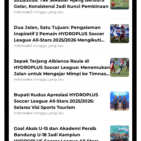
2025/2026: Tak Sekadar Ajang Berburu
Gelar, Konsistensi Jadi Kunci Pembinaan
Indonesia
3 minggu yang lalu
Dua Jalan, Satu Tujuan: Pengalaman
Inspiratif 2 Pemain HYDROPLUS Soccer
League All-Stars 2025/2026 Mengikuti
Seleksi Timnas Indonesia Putri
Indonesia
3 minggu yang lalu
Sepak Terjang Albianca Raula di
HYDROPLUS Soccer League: Menemukan
Jalan untuk Mengejar Mimpi ke Timnas
Indonesia Putri
Indonesia
4 minggu yang lalu
Bupati Kudus Apresiasi HYDROPLUS
Soccer League All-Stars 2025/2026:
Selaras Visi Sports Tourism
Indonesia
4 minggu yang lalu
Goal Aksis U-15 dan Akademi Persib
Bandung U-18 Jadi Kampiun