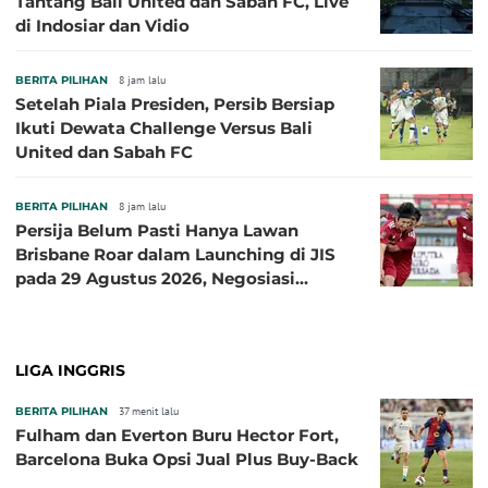
Tantang Bali United dan Sabah FC, Live
di Indosiar dan Vidio
BERITA PILIHAN
8 jam lalu
Setelah Piala Presiden, Persib Bersiap
Ikuti Dewata Challenge Versus Bali
United dan Sabah FC
BERITA PILIHAN
8 jam lalu
Persija Belum Pasti Hanya Lawan
Brisbane Roar dalam Launching di JIS
pada 29 Agustus 2026, Negosiasi
dengan Beberapa Klub
LIGA INGGRIS
BERITA PILIHAN
37 menit lalu
Fulham dan Everton Buru Hector Fort,
Barcelona Buka Opsi Jual Plus Buy-Back