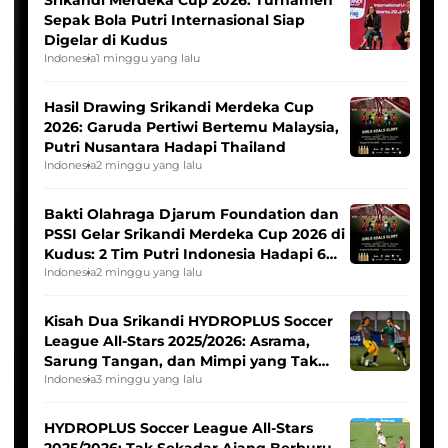
Srikandi Merdeka Cup 2026: Turnamen
Sepak Bola Putri Internasional Siap
Digelar di Kudus
Indonesia
1 minggu yang lalu
Hasil Drawing Srikandi Merdeka Cup
2026: Garuda Pertiwi Bertemu Malaysia,
Putri Nusantara Hadapi Thailand
Indonesia
2 minggu yang lalu
Bakti Olahraga Djarum Foundation dan
PSSI Gelar Srikandi Merdeka Cup 2026 di
Kudus: 2 Tim Putri Indonesia Hadapi 6
Tim Asia
Indonesia
2 minggu yang lalu
Kisah Dua Srikandi HYDROPLUS Soccer
League All-Stars 2025/2026: Asrama,
Sarung Tangan, dan Mimpi yang Tak
Pernah Padam
Indonesia
3 minggu yang lalu
HYDROPLUS Soccer League All-Stars