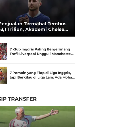
Penjualan Termahal Tembus
3,1 Triliun, Akademi Chelsea
an Besar
7 Klub Inggris Paling Bergelimang
Trofi: Liverpool Ungguli Mancheste…
7 Pemain yang Flop di Liga Inggris,
tapi Berkilau di Liga Lain: Ada Moha…
IP TRANSFER