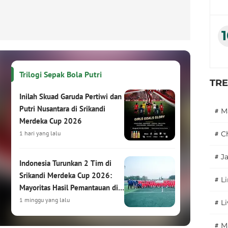
Trilogi Sepak Bola Putri
TR
Inilah Skuad Garuda Pertiwi dan
Putri Nusantara di Srikandi
#
M
Merdeka Cup 2026
1 hari yang lalu
#
C
#
J
Indonesia Turunkan 2 Tim di
Srikandi Merdeka Cup 2026:
#
L
Mayoritas Hasil Pemantauan di
HYDROPLUS Soccer League
1 minggu yang lalu
#
L
#
M