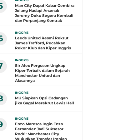
INGGRIS
5
Man City Dapat Kabar Gembira
Jelang Hadapi Arsenal:
Jeremy Doku Segera Kembali
dan Perpanjang Kontrak
INGGRIS
6
Leeds United Resmi Rekrut
James Trafford, Pecahkan
Rekor Klub dan Kiper Inggris
INGGRIS
7
Sir Alex Ferguson Ungkap
Kiper Terbaik dalam Sejarah
Manchester United dan
Alasannya
INGGRIS
8
MU Siapkan Opsi Cadangan
jika Gagal Merekrut Lewis Hall
INGGRIS
9
Enzo Maresca Ingin Enzo
Fernandez Jadi Suksesor
Rodri: Manchester City
Wujudkan Transfer Impian