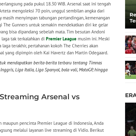
 berlangsung pada pukul 18.30 WIB. Arsenal saat ini tengah
 Arteta mengoleksi 70 poin, unggul sembilan angka dari
Re
City masih menyimpan tabungan pertandingan, kemenangan
Te
i The Gunners untuk semakin mendekatkan diri ke gelar
To
ang bisa dipandang sebelah mata. Tim besutan Andoni
 laga tak terkalahkan di
Premier League
musim ini. Meski
laga terakhir, pertahanan kokoh The Cherries akan
enal yang dipimpin oleh Kai Havertz dan Martin Odegaard.
uk mendapatkan berita-berita terbaru tentang Timnas
nggris, Liga Italia, Liga Spanyol, bola voli, MotoGP, hingga
ER
 Streaming Arsenal vs
 maupun pencinta Premier League di Indonesia, Anda
gsung melalui layanan live streaming di Vidio. Berikut