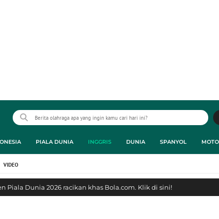
ONESIA
PIALA DUNIA
INGGRIS
DUNIA
SPANYOL
MOTO
VIDEO
 Piala Dunia 2026 racikan khas Bola.com. Klik di sini!