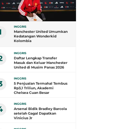
INGGRIS
1
Manchester United Umumkan
Kedatangan Wonderkid
Kolombia
INGGRIS
2
Daftar Lengkap Transfer
Masuk dan Keluar Manchester
United di Musim Panas 2026
INGGRIS
3
5 Penjualan Termahal Tembus
Rp3,1 Triliun, Akademi
Chelsea Cuan Besar
INGGRIS
4
Arsenal Bidik Bradley Barcola
setelah Gagal Dapatkan
Vinicius Jr