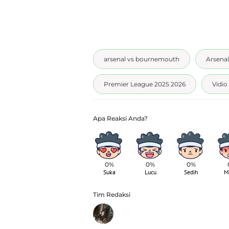
arsenal vs bournemouth
Arsenal
Premier League 2025 2026
Vidio
0%
0%
0%
Suka
Lucu
Sedih
M
Tim Redaksi