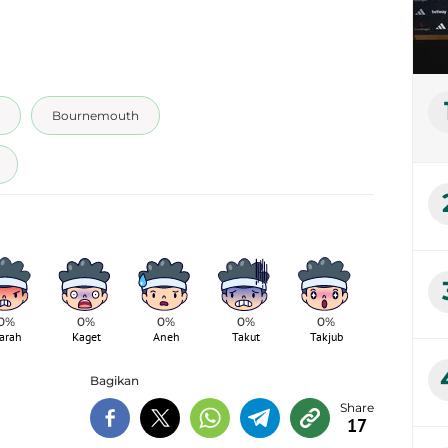
Bournemouth
0%
0%
0%
0%
0%
arah
Kaget
Aneh
Takut
Takjub
Bagikan
17