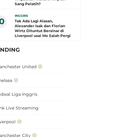
Sang Pelatih?
INGGRIS
10
Tak Ada Lagi Alasan,
Alexander Isak dan Florian
Wirtz Dituntut Bersinar di
Liverpool usai Mo Salah Pergi
ENDING
anchester United
helsea
adwal Liga Inggris
ink Live Streaming
iverpool
anchester City