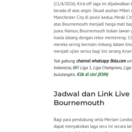
(11/4/2026). Kick-off laga ini dijadwalkan
berada di atas angin. Skuad asuhan Mikel
Manchester City di posisi kedua. Meski 
atas Bournemouth menjadi harga mati bag
juara. Namun, Bournemouth bukan lawan y
Iraola datang dengan rekor mentereng: 11
mereka sering bermain imbang dalam lima 
menjadi ujian serius bagi lini serang Ars
Yuk gabung
channel whatsapp Bola.com
unt
Indonesia, BRI Liga 1, Liga Champions, Liga I
bulutangkis.
Klik di sini (JOIN)
Jadwal dan Link Live
Bournemouth
Bagi para pendukung setia Meriam London
dapat menyaksikan laga seru ini secara lan