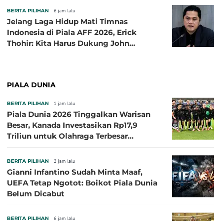
BERITA PILIHAN
6 jam lalu
Jelang Laga Hidup Mati Timnas
Indonesia di Piala AFF 2026, Erick
Thohir: Kita Harus Dukung John
Herdman, Kala Baik dan Tidak Baik
PIALA DUNIA
BERITA PILIHAN
1 jam lalu
Piala Dunia 2026 Tinggalkan Warisan
Besar, Kanada Investasikan Rp17,9
Triliun untuk Olahraga Terbesar
Sepanjang Sejarah
BERITA PILIHAN
2 jam lalu
Gianni Infantino Sudah Minta Maaf,
UEFA Tetap Ngotot: Boikot Piala Dunia
Belum Dicabut
BERITA PILIHAN
6 jam lalu