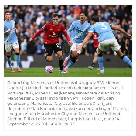
Gelandang Manchester United asal Uruguay #25, Manuel
Ugarte (2 dari kiri), berlari ke arah bek Manchester City asal
Portugal #03, Ruben Dias (kanan), sementara gelandang
Manchester City asal Inggris #47, Phil Foden (kiri), dan
gelandang Manchester City asal Belanda #04, Tijjani
Reijnders (2 dari kanan), menyaksikan pertandingan Premier
League antara Manchester City dan Manchester United di
Stadion Etihad di Manchester, Inggris barat laut, pada 14
September 2025. (Oli SCARFF/AFP)