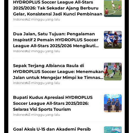
HYDROPLUS Soccer League All-Stars
2025/2026: Tak Sekadar Ajang Berburu
Gelar, Konsistensi Jadi Kunci Pembinaan
Indonesia
2 minggu yang lalu
Dua Jalan, Satu Tujuan: Pengalaman
Inspiratif 2 Pemain HYDROPLUS Soccer
League All-Stars 2025/2026 Mengikuti
Seleksi Timnas Indonesia Putri
Indonesia
2 minggu yang lalu
Sepak Terjang Albianca Raula di
HYDROPLUS Soccer League: Menemukan
Jalan untuk Mengejar Mimpi ke Timnas
Indonesia Putri
Indonesia
3 minggu yang lalu
Bupati Kudus Apresiasi HYDROPLUS
Soccer League All-Stars 2025/2026:
Selaras Visi Sports Tourism
Indonesia
3 minggu yang lalu
Goal Aksis U-15 dan Akademi Persib