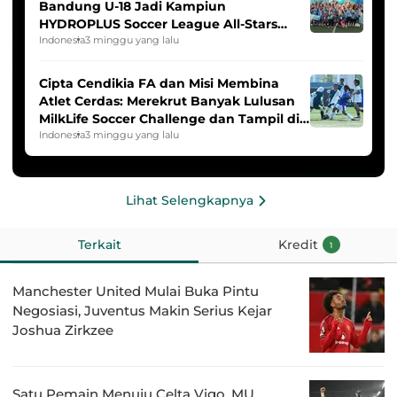
Bandung U-18 Jadi Kampiun
HYDROPLUS Soccer League All-Stars
2025/2026
Indonesia
3 minggu yang lalu
Cipta Cendikia FA dan Misi Membina
Atlet Cerdas: Merekrut Banyak Lulusan
MilkLife Soccer Challenge dan Tampil di
HYDROPLUS Soccer League
Indonesia
3 minggu yang lalu
Lihat Selengkapnya
Terkait
Kredit
1
Manchester United Mulai Buka Pintu
Negosiasi, Juventus Makin Serius Kejar
Joshua Zirkzee
Satu Pemain Menuju Celta Vigo, MU