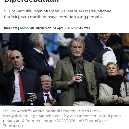
Si Jim Ratcliffe ingin MU menjual Manuel Ugarte, Michael
Carrick justru masih percaya terhadap sang pemain.
BolaCom |
Aning Jati
Diterbitkan 24 April 2026, 18:45 WIB
Sir Jim Ratcliffe ketika hadir di Stadion Etihad untuk
menyaksikan laga Manchester City vs Manchester United pada
pekan ke-4 Premier League 2025/2026 - AP Photo/Dave
Thompson