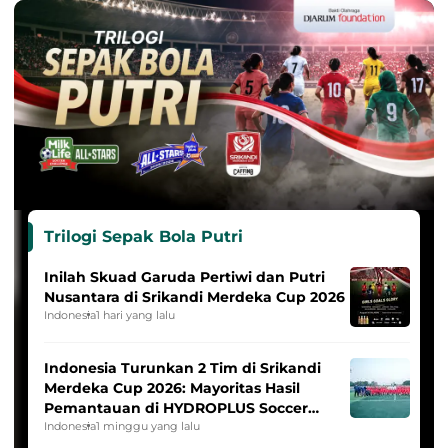
Trilogi Sepak Bola Putri
Inilah Skuad Garuda Pertiwi dan Putri
Nusantara di Srikandi Merdeka Cup 2026
Indonesia
1 hari yang lalu
Indonesia Turunkan 2 Tim di Srikandi
Merdeka Cup 2026: Mayoritas Hasil
Pemantauan di HYDROPLUS Soccer
League
Indonesia
1 minggu yang lalu