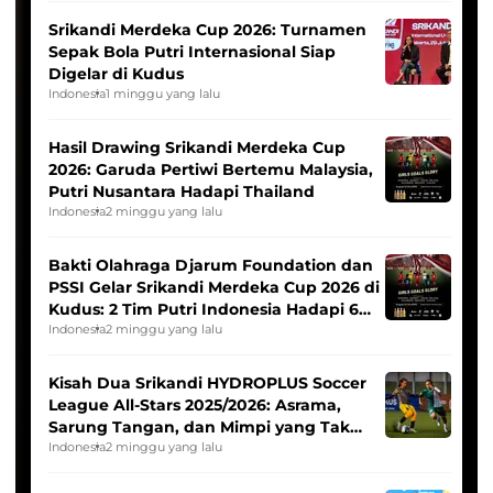
Srikandi Merdeka Cup 2026: Turnamen
Sepak Bola Putri Internasional Siap
Digelar di Kudus
Indonesia
1 minggu yang lalu
Hasil Drawing Srikandi Merdeka Cup
2026: Garuda Pertiwi Bertemu Malaysia,
Putri Nusantara Hadapi Thailand
Indonesia
2 minggu yang lalu
Bakti Olahraga Djarum Foundation dan
PSSI Gelar Srikandi Merdeka Cup 2026 di
Kudus: 2 Tim Putri Indonesia Hadapi 6
Tim Asia
Indonesia
2 minggu yang lalu
Kisah Dua Srikandi HYDROPLUS Soccer
League All-Stars 2025/2026: Asrama,
Sarung Tangan, dan Mimpi yang Tak
Pernah Padam
Indonesia
2 minggu yang lalu