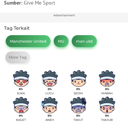
Sumber:
Give Me Sport
Advertisement
Tag Terkait
Manchester United
MU
man utd
More Tag
0%
0%
0%
0%
SUKA
LUCU
SEDIH
MARAH
0%
0%
0%
0%
KAGET
ANEH
TAKUT
TAKJUB