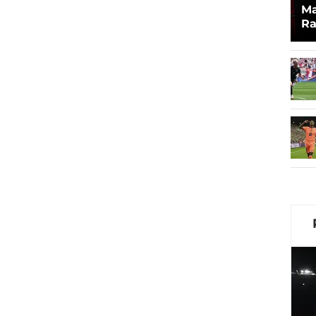
Ma
Ra
Be
Ba