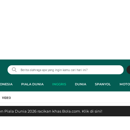
ONESIA
PIALA DUNIA
INGGRIS
DUNIA
SPANYOL
MOTO
VIDEO
 Piala Dunia 2026 racikan khas Bola.com. Klik di sini!