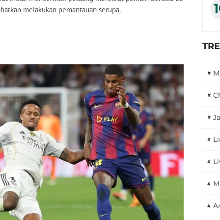
kabarkan melakukan pemantauan serupa.
TR
#
M
#
C
#
J
#
L
#
L
#
M
#
A