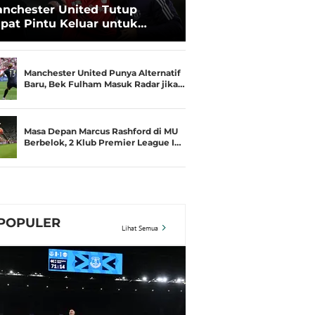
nchester United Tutup
pat Pintu Keluar untuk
njamin Sesko, Barcelona dan
yern Munchen Gigit Jari
Manchester United Punya Alternatif
Baru, Bek Fulham Masuk Radar jika…
Masa Depan Marcus Rashford di MU
Berbelok, 2 Klub Premier League I…
POPULER
Lihat Semua