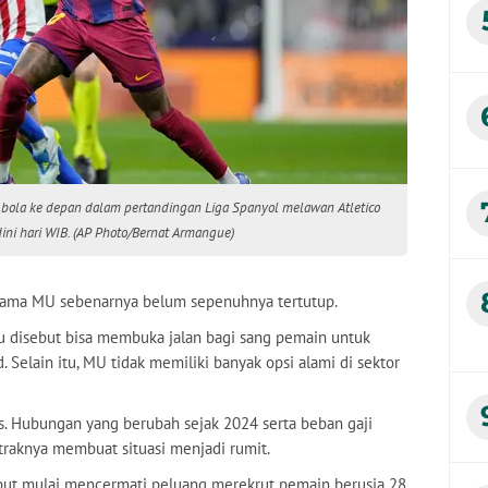
 bola ke depan dalam pertandingan Liga Spanyol melawan Atletico
ini hari WIB. (AP Photo/Bernat Armangue)
tama MU sebenarnya belum sepenuhnya tertutup.
u disebut bisa membuka jalan bagi sang pemain untuk
 Selain itu, MU tidak memiliki banyak opsi alami di sektor
s. Hubungan yang berubah sejak 2024 serta beban gaji
traknya membuat situasi menjadi rumit.
sebut mulai mencermati peluang merekrut pemain berusia 28