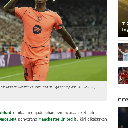
7 
In
La
Ge
alam laga Newcastle vs Barcelona di Liga Champions 2025/2026,
GOS
shford
kembali menjadi bahan pembicaraan. Setelah
Barcelona
, penyerang
Manchester United
itu kini dikabarkan
.