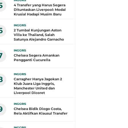
INGGRIS
5
4 Transfer yang Harus Segera
Dituntaskan Liverpool: Modal
Krusial Hadapi Musim Baru
INGGRIS
6
2 Tumbal Kunjungan Aston
Villa ke Thailand, Salah
Satunya Alejandro Garnacho
INGGRIS
7
Chelsea Segera Amankan
Pengganti Cucurella
INGGRIS
8
Carragher Hanya Jagokan 2
Klub Juara Liga Inggris,
Manchester United dan
Liverpool Dicoret
INGGRIS
9
Chelsea Bidik Diogo Costa,
Rela Aktifkan Klausul Transfer
INGGRIS