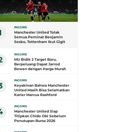
INGGRIS
1
Manchester United Tolak
Semua Peminat Benjamin
Sesko, Tottenham Ikut Gigit
Jari
INGGRIS
2
MU Bidik 2 Target Baru,
Berpeluang Dapat Jarrod
Bowen dengan Harga Murah
INGGRIS
3
Keyakinan Bahwa Manchester
United Masih Bisa Selamatkan
Karier Marcus Rashford
INGGRIS
4
Manchester United Siap
Titipkan Chido Obi Sebelum
Penutupan Bursa 2026