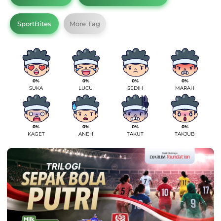
SportBites
More Tag
0%
0%
0%
0%
SUKA
LUCU
SEDIH
MARAH
0%
0%
0%
0%
KAGET
ANEH
TAKUT
TAKJUB