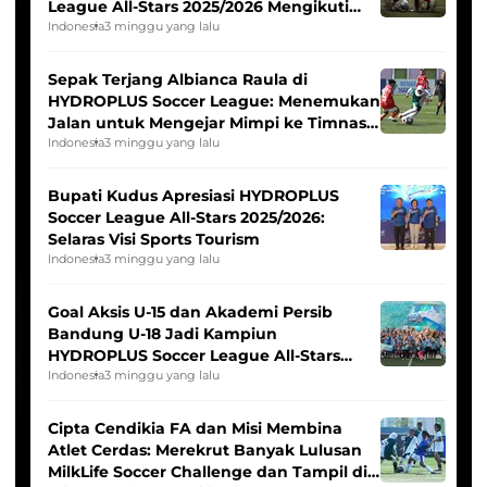
League All-Stars 2025/2026 Mengikuti
Seleksi Timnas Indonesia Putri
Indonesia
3 minggu yang lalu
Sepak Terjang Albianca Raula di
HYDROPLUS Soccer League: Menemukan
Jalan untuk Mengejar Mimpi ke Timnas
Indonesia Putri
Indonesia
3 minggu yang lalu
Bupati Kudus Apresiasi HYDROPLUS
Soccer League All-Stars 2025/2026:
Selaras Visi Sports Tourism
Indonesia
3 minggu yang lalu
Goal Aksis U-15 dan Akademi Persib
Bandung U-18 Jadi Kampiun
HYDROPLUS Soccer League All-Stars
2025/2026
Indonesia
3 minggu yang lalu
Cipta Cendikia FA dan Misi Membina
Atlet Cerdas: Merekrut Banyak Lulusan
MilkLife Soccer Challenge dan Tampil di