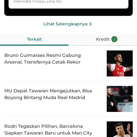
HYDROPLUS Soccer League
Indonesia
3 minggu yang lalu
Lihat Selengkapnya
Terkait
Kredit
1
Bruno Guimaraes Resmi Gabung
Arsenal, Transfernya Cetak Rekor
MU Dapat Tawaran Mengejutkan, Bisa
Boyong Bintang Muda Real Madrid
Rodri Tegaskan Pilihan, Barcelona
Siapkan Tawaran Baru untuk Man City