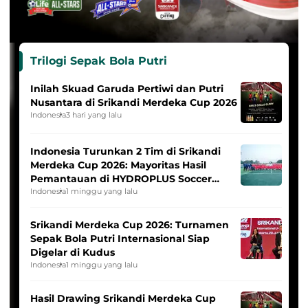
Trilogi Sepak Bola Putri
Inilah Skuad Garuda Pertiwi dan Putri
Nusantara di Srikandi Merdeka Cup 2026
Indonesia
3 hari yang lalu
Indonesia Turunkan 2 Tim di Srikandi
Merdeka Cup 2026: Mayoritas Hasil
Pemantauan di HYDROPLUS Soccer
League
Indonesia
1 minggu yang lalu
Srikandi Merdeka Cup 2026: Turnamen
Sepak Bola Putri Internasional Siap
Digelar di Kudus
Indonesia
1 minggu yang lalu
Hasil Drawing Srikandi Merdeka Cup