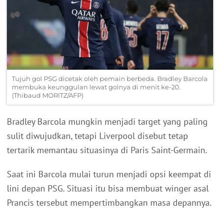
Tujuh gol PSG dicetak oleh pemain berbeda. Bradley Barcola
membuka keunggulan lewat golnya di menit ke-20.
(Thibaud MORITZ/AFP)
Bradley Barcola mungkin menjadi target yang paling
sulit diwujudkan, tetapi Liverpool disebut tetap
tertarik memantau situasinya di Paris Saint-Germain.
Saat ini Barcola mulai turun menjadi opsi keempat di
lini depan PSG. Situasi itu bisa membuat winger asal
Prancis tersebut mempertimbangkan masa depannya.