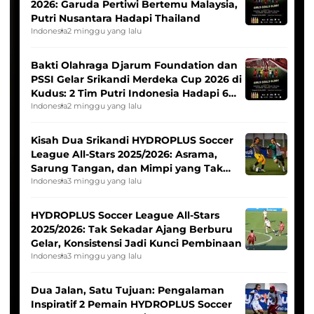
2026: Garuda Pertiwi Bertemu Malaysia,
Putri Nusantara Hadapi Thailand
Indonesia
2 minggu yang lalu
Bakti Olahraga Djarum Foundation dan
PSSI Gelar Srikandi Merdeka Cup 2026 di
Kudus: 2 Tim Putri Indonesia Hadapi 6
Tim Asia
Indonesia
2 minggu yang lalu
Kisah Dua Srikandi HYDROPLUS Soccer
League All-Stars 2025/2026: Asrama,
Sarung Tangan, dan Mimpi yang Tak
Pernah Padam
Indonesia
3 minggu yang lalu
HYDROPLUS Soccer League All-Stars
2025/2026: Tak Sekadar Ajang Berburu
Gelar, Konsistensi Jadi Kunci Pembinaan
Indonesia
3 minggu yang lalu
Dua Jalan, Satu Tujuan: Pengalaman
Inspiratif 2 Pemain HYDROPLUS Soccer