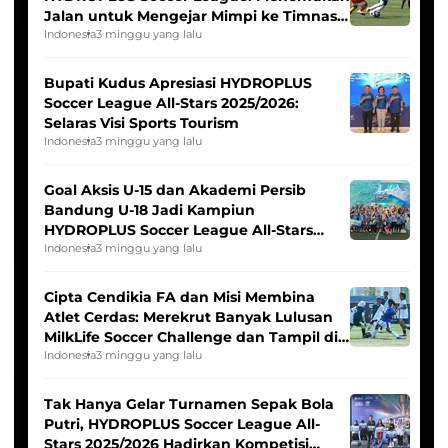
Jalan untuk Mengejar Mimpi ke Timnas
Indonesia Putri
Indonesia
3 minggu yang lalu
Bupati Kudus Apresiasi HYDROPLUS
Soccer League All-Stars 2025/2026:
Selaras Visi Sports Tourism
Indonesia
3 minggu yang lalu
Goal Aksis U-15 dan Akademi Persib
Bandung U-18 Jadi Kampiun
HYDROPLUS Soccer League All-Stars
2025/2026
Indonesia
3 minggu yang lalu
Cipta Cendikia FA dan Misi Membina
Atlet Cerdas: Merekrut Banyak Lulusan
MilkLife Soccer Challenge dan Tampil di
HYDROPLUS Soccer League
Indonesia
3 minggu yang lalu
Tak Hanya Gelar Turnamen Sepak Bola
Putri, HYDROPLUS Soccer League All-
Stars 2025/2026 Hadirkan Kompetisi