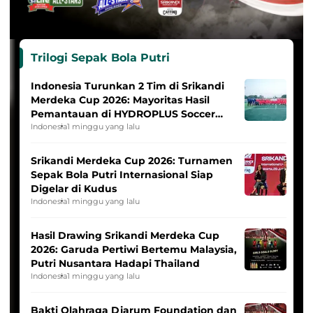
Trilogi Sepak Bola Putri
Indonesia Turunkan 2 Tim di Srikandi
Merdeka Cup 2026: Mayoritas Hasil
Pemantauan di HYDROPLUS Soccer
League
Indonesia
1 minggu yang lalu
Srikandi Merdeka Cup 2026: Turnamen
Sepak Bola Putri Internasional Siap
Digelar di Kudus
Indonesia
1 minggu yang lalu
Hasil Drawing Srikandi Merdeka Cup
2026: Garuda Pertiwi Bertemu Malaysia,
Putri Nusantara Hadapi Thailand
Indonesia
1 minggu yang lalu
Bakti Olahraga Djarum Foundation dan