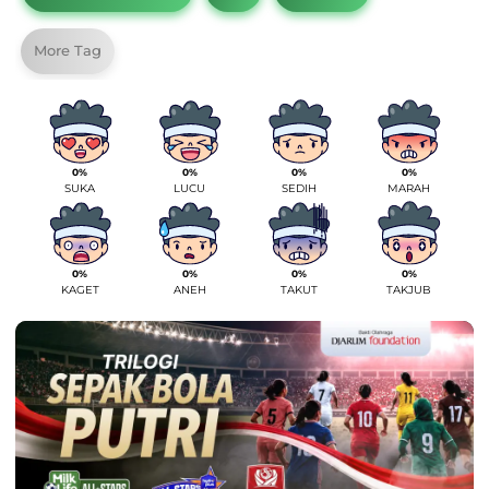
More Tag
0%
0%
0%
0%
SUKA
LUCU
SEDIH
MARAH
0%
0%
0%
0%
KAGET
ANEH
TAKUT
TAKJUB