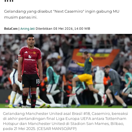
Gelandang yang disebut "Next Casemiro" ingin gabung MU
musim panas ini.
BolaCom |
Aning Jati
Diterbitkan 08 Mei 2026, 14:00 WIB
Gelandang Manchester United asal Brasil #18, Casemiro, bereaksi
di akhir pertandingan final Liga Europa UEFA antara Tottenham
Hotspur dan Manchester United di Stadion San Mames, Bilbao,
pada 21 Mei 2025. (CESAR MANSO/AFP)