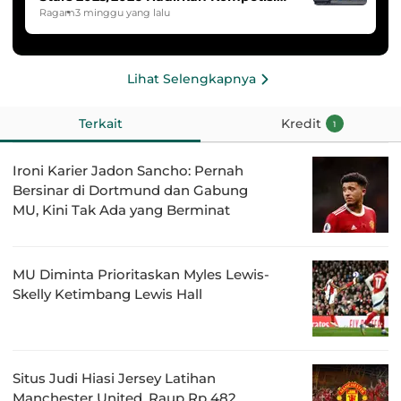
Band dan Dance
Ragam
3 minggu yang lalu
Lihat Selengkapnya
Terkait
Kredit
1
Ironi Karier Jadon Sancho: Pernah
Bersinar di Dortmund dan Gabung
MU, Kini Tak Ada yang Berminat
MU Diminta Prioritaskan Myles Lewis-
Skelly Ketimbang Lewis Hall
Situs Judi Hiasi Jersey Latihan
Manchester United, Raup Rp 482