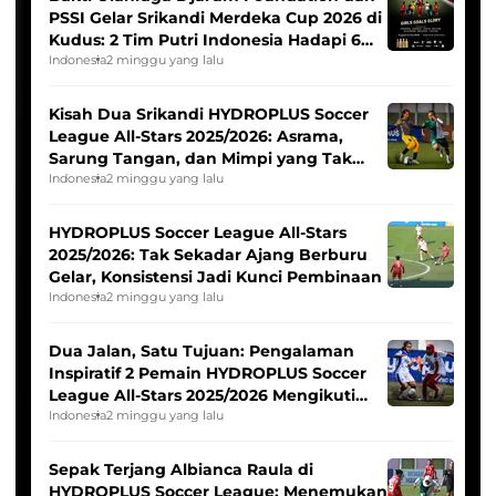
PSSI Gelar Srikandi Merdeka Cup 2026 di
Kudus: 2 Tim Putri Indonesia Hadapi 6
Tim Asia
Indonesia
2 minggu yang lalu
Kisah Dua Srikandi HYDROPLUS Soccer
League All-Stars 2025/2026: Asrama,
Sarung Tangan, dan Mimpi yang Tak
Pernah Padam
Indonesia
2 minggu yang lalu
HYDROPLUS Soccer League All-Stars
2025/2026: Tak Sekadar Ajang Berburu
Gelar, Konsistensi Jadi Kunci Pembinaan
Indonesia
2 minggu yang lalu
Dua Jalan, Satu Tujuan: Pengalaman
Inspiratif 2 Pemain HYDROPLUS Soccer
League All-Stars 2025/2026 Mengikuti
Seleksi Timnas Indonesia Putri
Indonesia
2 minggu yang lalu
Sepak Terjang Albianca Raula di
HYDROPLUS Soccer League: Menemukan