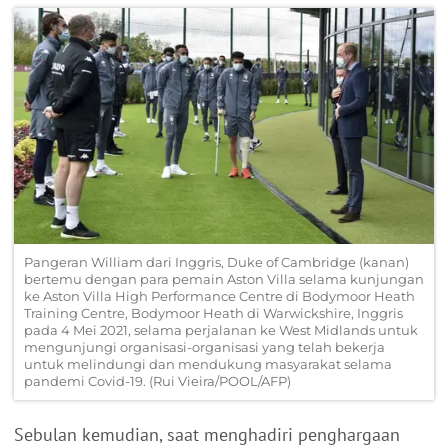
Pangeran William dari Inggris, Duke of Cambridge (kanan)
bertemu dengan para pemain Aston Villa selama kunjungan
ke Aston Villa High Performance Centre di Bodymoor Heath
Training Centre, Bodymoor Heath di Warwickshire, Inggris
pada 4 Mei 2021, selama perjalanan ke West Midlands untuk
mengunjungi organisasi-organisasi yang telah bekerja
untuk melindungi dan mendukung masyarakat selama
pandemi Covid-19. (Rui Vieira/POOL/AFP)
Sebulan kemudian, saat menghadiri penghargaan