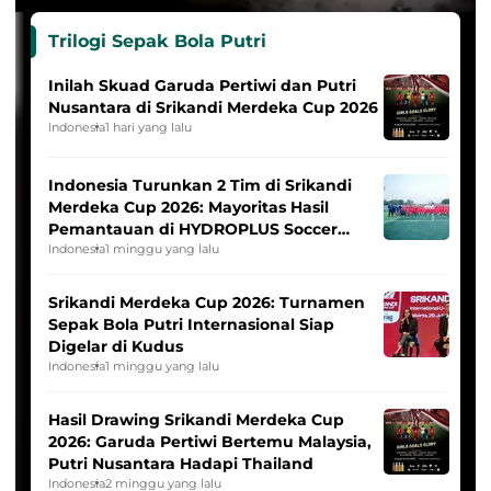
Trilogi Sepak Bola Putri
Inilah Skuad Garuda Pertiwi dan Putri
Nusantara di Srikandi Merdeka Cup 2026
Indonesia
1 hari yang lalu
Indonesia Turunkan 2 Tim di Srikandi
Merdeka Cup 2026: Mayoritas Hasil
Pemantauan di HYDROPLUS Soccer
League
Indonesia
1 minggu yang lalu
Srikandi Merdeka Cup 2026: Turnamen
Sepak Bola Putri Internasional Siap
Digelar di Kudus
Indonesia
1 minggu yang lalu
Hasil Drawing Srikandi Merdeka Cup
2026: Garuda Pertiwi Bertemu Malaysia,
Putri Nusantara Hadapi Thailand
Indonesia
2 minggu yang lalu