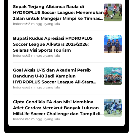
Sepak Terjang Albianca Raula di
HYDROPLUS Soccer League: Menemukan
Jalan untuk Mengejar Mimpi ke Timnas
Indonesia Putri
Indonesia
3 minggu yang lalu
Bupati Kudus Apresiasi HYDROPLUS
Soccer League All-Stars 2025/2026:
Selaras Visi Sports Tourism
Indonesia
3 minggu yang lalu
Goal Aksis U-15 dan Akademi Persib
Bandung U-18 Jadi Kampiun
HYDROPLUS Soccer League All-Stars
2025/2026
Indonesia
3 minggu yang lalu
Cipta Cendikia FA dan Misi Membina
Atlet Cerdas: Merekrut Banyak Lulusan
MilkLife Soccer Challenge dan Tampil di
HYDROPLUS Soccer League
Indonesia
3 minggu yang lalu