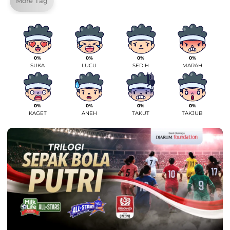
More Tag
0%
0%
0%
0%
SUKA
LUCU
SEDIH
MARAH
0%
0%
0%
0%
KAGET
ANEH
TAKUT
TAKJUB