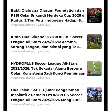
Bakti Olahraga Djarum Foundation dan
PSSI Gelar Srikandi Merdeka Cup 2026 di
Kudus: 2 Tim Putri Indonesia Hadapi 6
Tim Asia
Indonesia
2 minggu yang lalu
Kisah Dua Srikandi HYDROPLUS Soccer
League All-Stars 2025/2026: Asrama,
Sarung Tangan, dan Mimpi yang Tak
Pernah Padam
Indonesia
2 minggu yang lalu
HYDROPLUS Soccer League All-Stars
2025/2026: Tak Sekadar Ajang Berburu
Gelar, Konsistensi Jadi Kunci Pembinaan
Indonesia
2 minggu yang lalu
Dua Jalan, Satu Tujuan: Pengalaman
Inspiratif 2 Pemain HYDROPLUS Soccer
League All-Stars 2025/2026 Mengikuti
Seleksi Timnas Indonesia Putri
Indonesia
3 minggu yang lalu