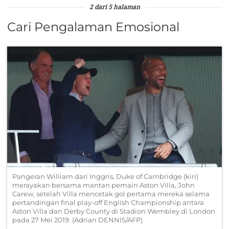
2 dari 5 halaman
Cari Pengalaman Emosional
Pangeran William dari Inggris, Duke of Cambridge (kiri)
merayakan bersama mantan pemain Aston Villa, John
Carew, setelah Villa mencetak gol pertama mereka selama
pertandingan final play-off English Championship antara
Aston Villa dan Derby County di Stadion Wembley di London
pada 27 Mei 2019. (Adrian DENNIS/AFP)