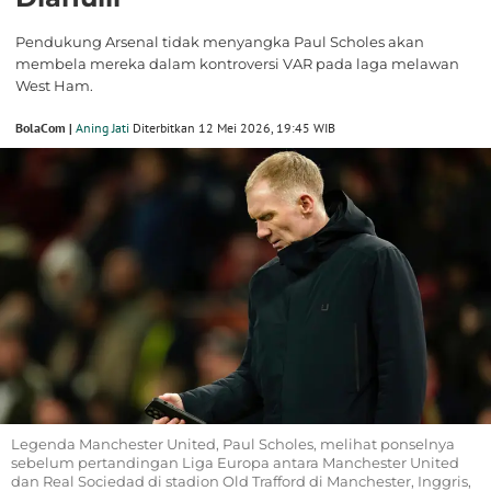
Pendukung Arsenal tidak menyangka Paul Scholes akan
membela mereka dalam kontroversi VAR pada laga melawan
West Ham.
BolaCom |
Aning Jati
Diterbitkan 12 Mei 2026, 19:45 WIB
Legenda Manchester United, Paul Scholes, melihat ponselnya
sebelum pertandingan Liga Europa antara Manchester United
dan Real Sociedad di stadion Old Trafford di Manchester, Inggris,