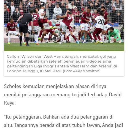
Callum Wilson dari West Ham, tengah, mencetak gol yang
kemudian dibatalkan setelah peninjauan video selama
pertandingan Liga Inggris antara West Ham dan Arsenal di
London, Minggu, 10 Mei 2026. (Foto AP/Ian Walton)
Scholes kemudian menjelaskan alasan dirinya
menilai pelanggaran memang terjadi terhadap David
Raya.
"Itu pelanggaran. Bahkan ada dua pelanggaran di
situ. Tangannya berada di atas tubuh lawan, Anda jadi