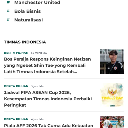
#
Manchester United
#
Bola Bisnis
#
Naturalisasi
TIMNAS INDONESIA
BERITA PILIHAN
55 menit lalu
Bos Persija Respons Keinginan Netizen
yang Ngebet Shin Tae-yong Kembali
Latih Timnas Indonesia Setelah
Tersingkir dari Piala AFF 2026
BERITA PILIHAN
3 jam lalu
Jadwal FIFA ASEAN Cup 2026,
Kesempatan Timnas Indonesia Perbaiki
Peringkat
BERITA PILIHAN
4 jam lalu
Piala AFF 2026 Tak Cuma Adu Kekuatan