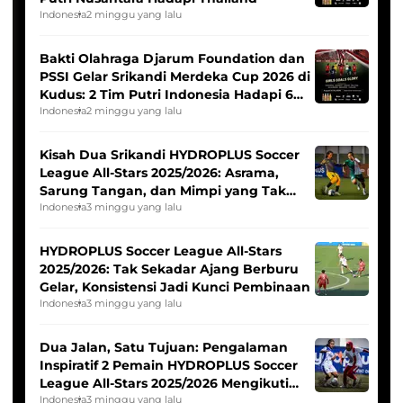
Indonesia
2 minggu yang lalu
Bakti Olahraga Djarum Foundation dan
PSSI Gelar Srikandi Merdeka Cup 2026 di
Kudus: 2 Tim Putri Indonesia Hadapi 6
Tim Asia
Indonesia
2 minggu yang lalu
Kisah Dua Srikandi HYDROPLUS Soccer
League All-Stars 2025/2026: Asrama,
Sarung Tangan, dan Mimpi yang Tak
Pernah Padam
Indonesia
3 minggu yang lalu
HYDROPLUS Soccer League All-Stars
2025/2026: Tak Sekadar Ajang Berburu
Gelar, Konsistensi Jadi Kunci Pembinaan
Indonesia
3 minggu yang lalu
Dua Jalan, Satu Tujuan: Pengalaman
Inspiratif 2 Pemain HYDROPLUS Soccer
League All-Stars 2025/2026 Mengikuti
Seleksi Timnas Indonesia Putri
Indonesia
3 minggu yang lalu