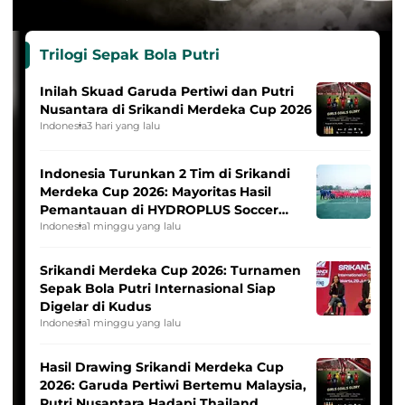
Trilogi Sepak Bola Putri
Inilah Skuad Garuda Pertiwi dan Putri
Nusantara di Srikandi Merdeka Cup 2026
Indonesia
3 hari yang lalu
Indonesia Turunkan 2 Tim di Srikandi
Merdeka Cup 2026: Mayoritas Hasil
Pemantauan di HYDROPLUS Soccer
League
Indonesia
1 minggu yang lalu
Srikandi Merdeka Cup 2026: Turnamen
Sepak Bola Putri Internasional Siap
Digelar di Kudus
Indonesia
1 minggu yang lalu
Hasil Drawing Srikandi Merdeka Cup
2026: Garuda Pertiwi Bertemu Malaysia,
Putri Nusantara Hadapi Thailand