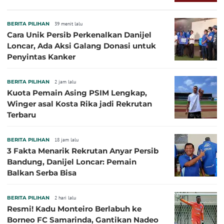
BERITA PILIHAN
39 menit lalu
Cara Unik Persib Perkenalkan Danijel
Loncar, Ada Aksi Galang Donasi untuk
Penyintas Kanker
BERITA PILIHAN
2 jam lalu
Kuota Pemain Asing PSIM Lengkap,
Winger asal Kosta Rika jadi Rekrutan
Terbaru
BERITA PILIHAN
18 jam lalu
3 Fakta Menarik Rekrutan Anyar Persib
Bandung, Danijel Loncar: Pemain
Balkan Serba Bisa
BERITA PILIHAN
2 hari lalu
Resmi! Kadu Monteiro Berlabuh ke
Borneo FC Samarinda, Gantikan Nadeo