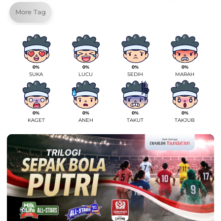
More Tag
0%
0%
0%
0%
SUKA
LUCU
SEDIH
MARAH
0%
0%
0%
0%
KAGET
ANEH
TAKUT
TAKJUB