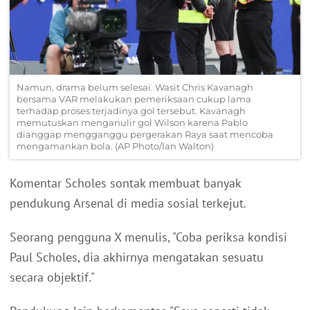
Namun, drama belum selesai. Wasit Chris Kavanagh
bersama VAR melakukan pemeriksaan cukup lama
terhadap proses terjadinya gol tersebut. Kavanagh
memutuskan menganulir gol Wilson karena Pablo
dianggap mengganggu pergerakan Raya saat mencoba
mengamankan bola. (AP Photo/Ian Walton)
Komentar Scholes sontak membuat banyak
pendukung Arsenal di media sosial terkejut.
Seorang pengguna X menulis, "Coba periksa kondisi
Paul Scholes, dia akhirnya mengatakan sesuatu
secara objektif."