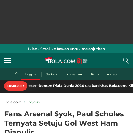
Iklan - Scroll ke bawah untuk melanjutkan
Inggris
Jadwal
Klasemen
Foto
Video
onten-konten Piala Dunia 2026 racikan khas Bola.com. Klik di sini!
EKSKLUSIF!
Bola.com
Inggris
Fans Arsenal Syok, Paul Scholes
Ternyata Setuju Gol West Ham
Dianulir