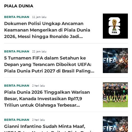
PIALA DUNIA
BERITA PILIHAN
11 jam lalu
Dokumen Polisi Ungkap Ancaman
Keamanan Mengerikan di Piala Dunia
2026, Messi hingga Ronaldo Jadi
Sasaran
BERITA PILIHAN
22 jam lalu
5 Turnamen FIFA dalam Setahun ke
Depan yang Terancam Diboikot UEFA:
Piala Dunia Putri 2027 di Brasil Paling
Besar
BERITA PILIHAN
2 hari lalu
Piala Dunia 2026 Tinggalkan Warisan
Besar, Kanada Investasikan Rp17,9
Triliun untuk Olahraga Terbesar
Sepanjang Sejarah
BERITA PILIHAN
2 hari lalu
Gianni Infantino Sudah Minta Maaf,