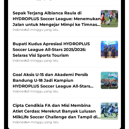
Sepak Terjang Albianca Raula di
HYDROPLUS Soccer League: Menemukan
Jalan untuk Mengejar Mimpi ke Timnas
Indonesia Putri
Indonesia
3 minggu yang lalu
Bupati Kudus Apresiasi HYDROPLUS
Soccer League All-Stars 2025/2026:
Selaras Visi Sports Tourism
Indonesia
3 minggu yang lalu
Goal Aksis U-15 dan Akademi Persib
Bandung U-18 Jadi Kampiun
HYDROPLUS Soccer League All-Stars
2025/2026
Indonesia
3 minggu yang lalu
Cipta Cendikia FA dan Misi Membina
Atlet Cerdas: Merekrut Banyak Lulusan
MilkLife Soccer Challenge dan Tampil di
HYDROPLUS Soccer League
Indonesia
4 minggu yang lalu