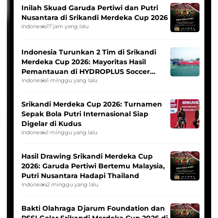
Inilah Skuad Garuda Pertiwi dan Putri
Nusantara di Srikandi Merdeka Cup 2026
Indonesia
17 jam yang lalu
Indonesia Turunkan 2 Tim di Srikandi
Merdeka Cup 2026: Mayoritas Hasil
Pemantauan di HYDROPLUS Soccer
League
Indonesia
1 minggu yang lalu
Srikandi Merdeka Cup 2026: Turnamen
Sepak Bola Putri Internasional Siap
Digelar di Kudus
Indonesia
1 minggu yang lalu
Hasil Drawing Srikandi Merdeka Cup
2026: Garuda Pertiwi Bertemu Malaysia,
Putri Nusantara Hadapi Thailand
Indonesia
2 minggu yang lalu
Bakti Olahraga Djarum Foundation dan