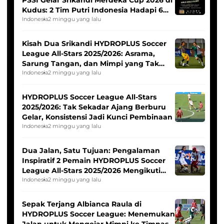
PSSI Gelar Srikandi Merdeka Cup 2026 di
Kudus: 2 Tim Putri Indonesia Hadapi 6
Tim Asia
Indonesia
2 minggu yang lalu
Kisah Dua Srikandi HYDROPLUS Soccer
League All-Stars 2025/2026: Asrama,
Sarung Tangan, dan Mimpi yang Tak
Pernah Padam
Indonesia
2 minggu yang lalu
HYDROPLUS Soccer League All-Stars
2025/2026: Tak Sekadar Ajang Berburu
Gelar, Konsistensi Jadi Kunci Pembinaan
Indonesia
2 minggu yang lalu
Dua Jalan, Satu Tujuan: Pengalaman
Inspiratif 2 Pemain HYDROPLUS Soccer
League All-Stars 2025/2026 Mengikuti
Seleksi Timnas Indonesia Putri
Indonesia
2 minggu yang lalu
Sepak Terjang Albianca Raula di
HYDROPLUS Soccer League: Menemukan