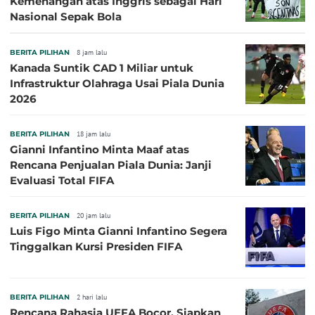
Kemenangan atas Inggris sebagai Hari
Nasional Sepak Bola
BERITA PILIHAN
8 jam lalu
Kanada Suntik CAD 1 Miliar untuk
Infrastruktur Olahraga Usai Piala Dunia
2026
BERITA PILIHAN
18 jam lalu
Gianni Infantino Minta Maaf atas
Rencana Penjualan Piala Dunia: Janji
Evaluasi Total FIFA
BERITA PILIHAN
20 jam lalu
Luis Figo Minta Gianni Infantino Segera
Tinggalkan Kursi Presiden FIFA
BERITA PILIHAN
2 hari lalu
Rencana Rahasia UEFA Bocor, Siapkan