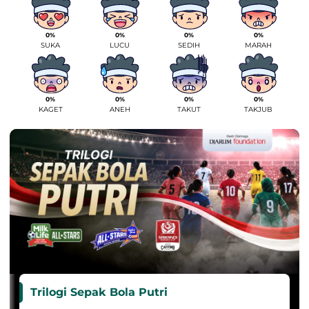
0%
0%
0%
0%
SUKA
LUCU
SEDIH
MARAH
0%
0%
0%
0%
KAGET
ANEH
TAKUT
TAKJUB
Trilogi Sepak Bola Putri