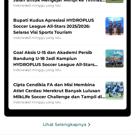
Jalan untuk Mengejar Mimpi ke Timnas
Indonesia Putri
Indonesia
3 minggu yang lalu
Bupati Kudus Apresiasi HYDROPLUS
Soccer League All-Stars 2025/2026:
Selaras Visi Sports Tourism
Indonesia
3 minggu yang lalu
Goal Aksis U-15 dan Akademi Persib
Bandung U-18 Jadi Kampiun
HYDROPLUS Soccer League All-Stars
2025/2026
Indonesia
3 minggu yang lalu
Cipta Cendikia FA dan Misi Membina
Atlet Cerdas: Merekrut Banyak Lulusan
MilkLife Soccer Challenge dan Tampil di
HYDROPLUS Soccer League
Indonesia
3 minggu yang lalu
Lihat Selengkapnya