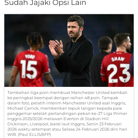
Sudah Jajaki Opsi Lain
Tambahan tiga poin membuat Manchester United kembali
ke peringkat keempat dengan raihan 48 poin. Tampak
dalam foto, pelatih interim Manchester United asal Inggris,
Michael Carrick, memberikan tepuk tangan kepada para
penggemar setelah pertandingan pekan ke-27 Liga Primer
Inggris 2025/2026 melawan Everton di Stadion Hill
Dickinson, Liverpool, barat laut Inggris, Senin 23 Februari
2026 waktu setempat atau Selasa 24 Februari 2026 dini hari
WIB. (Paul ELLIS/AFP)