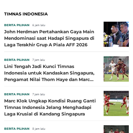
TIMNAS INDONESIA
BERITA PILIHAN
6 jam lalu
John Herdman Pertahankan Gaya Main
Mendominasi saat Hadapi Singapura di
Laga Terakhir Grup A Piala AFF 2026
BERITA PILIHAN
7 jam lalu
Lini Tengah Jadi Kunci Timnas
Indonesia untuk Kandaskan Singapura,
Pengamat Nilai Thom Haye dan Marc
Klok Sebaiknya Tidak Tampil Bareng
BERITA PILIHAN
7 jam lalu
Marc Klok Ungkap Kondisi Ruang Ganti
Timnas Indonesia Jelang Menghadapi
Laga Krusial di Kandang Singapura
BERITA PILIHAN
8 jam lalu