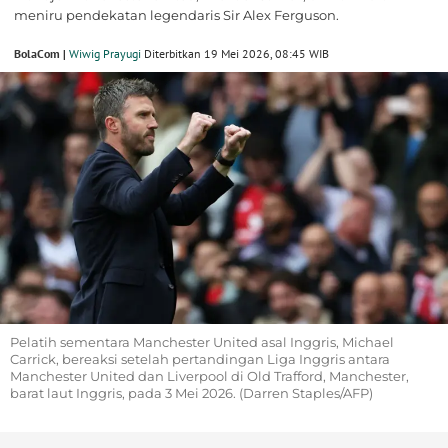
meniru pendekatan legendaris Sir Alex Ferguson.
BolaCom |
Wiwig Prayugi
Diterbitkan 19 Mei 2026, 08:45 WIB
Pelatih sementara Manchester United asal Inggris, Michael
Carrick, bereaksi setelah pertandingan Liga Inggris antara
Manchester United dan Liverpool di Old Trafford, Manchester,
barat laut Inggris, pada 3 Mei 2026. (Darren Staples/AFP)