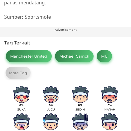
panas mendatang.
Sumber; Sportsmole
Advertisement
Tag Terkait
Manchester United
Michael Carrick
MU
More Tag
0%
0%
0%
0%
SUKA
LUCU
SEDIH
MARAH