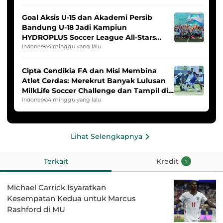
Goal Aksis U-15 dan Akademi Persib
Bandung U-18 Jadi Kampiun
HYDROPLUS Soccer League All-Stars
2025/2026
Indonesia
4 minggu yang lalu
Cipta Cendikia FA dan Misi Membina
Atlet Cerdas: Merekrut Banyak Lulusan
MilkLife Soccer Challenge dan Tampil di
HYDROPLUS Soccer League
Indonesia
4 minggu yang lalu
Lihat Selengkapnya
Terkait
Kredit
1
Michael Carrick Isyaratkan
Kesempatan Kedua untuk Marcus
Rashford di MU