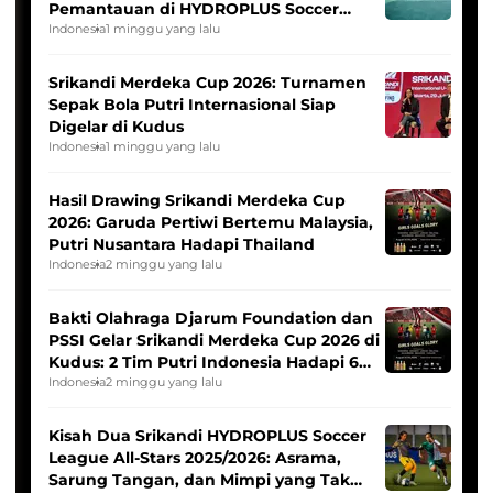
Pemantauan di HYDROPLUS Soccer
League
Indonesia
1 minggu yang lalu
Srikandi Merdeka Cup 2026: Turnamen
Sepak Bola Putri Internasional Siap
Digelar di Kudus
Indonesia
1 minggu yang lalu
Hasil Drawing Srikandi Merdeka Cup
2026: Garuda Pertiwi Bertemu Malaysia,
Putri Nusantara Hadapi Thailand
Indonesia
2 minggu yang lalu
Bakti Olahraga Djarum Foundation dan
PSSI Gelar Srikandi Merdeka Cup 2026 di
Kudus: 2 Tim Putri Indonesia Hadapi 6
Tim Asia
Indonesia
2 minggu yang lalu
Kisah Dua Srikandi HYDROPLUS Soccer
League All-Stars 2025/2026: Asrama,
Sarung Tangan, dan Mimpi yang Tak