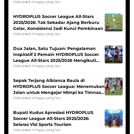
Pernah Padam
Indonesia
3 minggu yang lalu
HYDROPLUS Soccer League All-Stars
2025/2026: Tak Sekadar Ajang Berburu
Gelar, Konsistensi Jadi Kunci Pembinaan
Indonesia
3 minggu yang lalu
Dua Jalan, Satu Tujuan: Pengalaman
Inspiratif 2 Pemain HYDROPLUS Soccer
League All-Stars 2025/2026 Mengikuti
Seleksi Timnas Indonesia Putri
Indonesia
3 minggu yang lalu
Sepak Terjang Albianca Raula di
HYDROPLUS Soccer League: Menemukan
Jalan untuk Mengejar Mimpi ke Timnas
Indonesia Putri
Indonesia
4 minggu yang lalu
Bupati Kudus Apresiasi HYDROPLUS
Soccer League All-Stars 2025/2026:
Selaras Visi Sports Tourism
Indonesia
4 minggu yang lalu