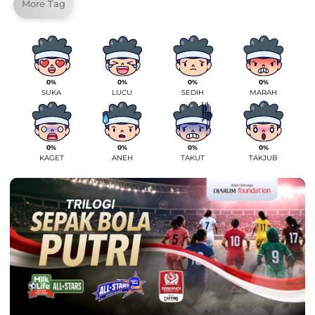
More Tag
0%
0%
0%
0%
SUKA
LUCU
SEDIH
MARAH
0%
0%
0%
0%
KAGET
ANEH
TAKUT
TAKJUB