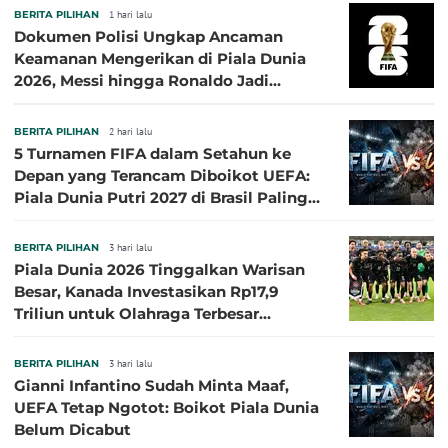
BERITA PILIHAN
1 hari lalu
Dokumen Polisi Ungkap Ancaman
Keamanan Mengerikan di Piala Dunia
2026, Messi hingga Ronaldo Jadi
Sasaran
BERITA PILIHAN
2 hari lalu
5 Turnamen FIFA dalam Setahun ke
Depan yang Terancam Diboikot UEFA:
Piala Dunia Putri 2027 di Brasil Paling
Besar
BERITA PILIHAN
3 hari lalu
Piala Dunia 2026 Tinggalkan Warisan
Besar, Kanada Investasikan Rp17,9
Triliun untuk Olahraga Terbesar
Sepanjang Sejarah
BERITA PILIHAN
3 hari lalu
Gianni Infantino Sudah Minta Maaf,
UEFA Tetap Ngotot: Boikot Piala Dunia
Belum Dicabut