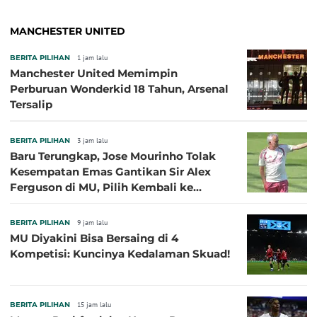
MANCHESTER UNITED
BERITA PILIHAN
1 jam lalu
Manchester United Memimpin
Perburuan Wonderkid 18 Tahun, Arsenal
Tersalip
BERITA PILIHAN
3 jam lalu
Baru Terungkap, Jose Mourinho Tolak
Kesempatan Emas Gantikan Sir Alex
Ferguson di MU, Pilih Kembali ke
Chelsea
BERITA PILIHAN
9 jam lalu
MU Diyakini Bisa Bersaing di 4
Kompetisi: Kuncinya Kedalaman Skuad!
BERITA PILIHAN
15 jam lalu