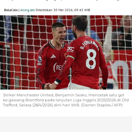
BolaCom |
Aning Jati
Diterbitkan 30 Mei 2026, 09:45 WIB
Striker Manchester United, Benjamin Sesko, mencetak satu gol
ke gawang Brentford pada lanjutan Liga Inggris 2025/2026 di Old
Trafford, Selasa (28/4/2026) dini hari WIB. (Darren Staples / AFP)