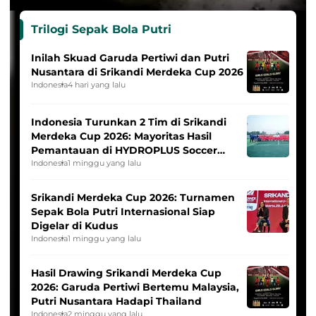
Trilogi Sepak Bola Putri
Inilah Skuad Garuda Pertiwi dan Putri
Nusantara di Srikandi Merdeka Cup 2026
Indonesia
4 hari yang lalu
Indonesia Turunkan 2 Tim di Srikandi
Merdeka Cup 2026: Mayoritas Hasil
Pemantauan di HYDROPLUS Soccer
League
Indonesia
1 minggu yang lalu
Srikandi Merdeka Cup 2026: Turnamen
Sepak Bola Putri Internasional Siap
Digelar di Kudus
Indonesia
1 minggu yang lalu
Hasil Drawing Srikandi Merdeka Cup
2026: Garuda Pertiwi Bertemu Malaysia,
Putri Nusantara Hadapi Thailand
Indonesia
2 minggu yang lalu