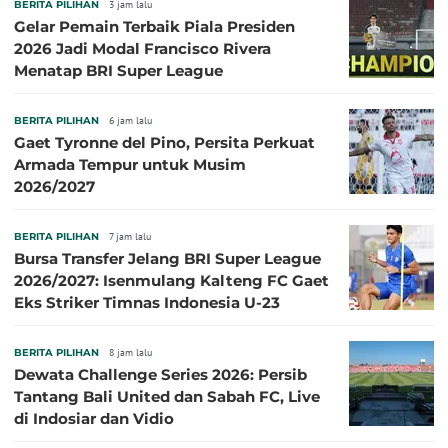
BERITA PILIHAN
3 jam lalu
Gelar Pemain Terbaik Piala Presiden
2026 Jadi Modal Francisco Rivera
Menatap BRI Super League
BERITA PILIHAN
6 jam lalu
Gaet Tyronne del Pino, Persita Perkuat
Armada Tempur untuk Musim
2026/2027
BERITA PILIHAN
7 jam lalu
Bursa Transfer Jelang BRI Super League
2026/2027: Isenmulang Kalteng FC Gaet
Eks Striker Timnas Indonesia U-23
BERITA PILIHAN
8 jam lalu
Dewata Challenge Series 2026: Persib
Tantang Bali United dan Sabah FC, Live
di Indosiar dan Vidio