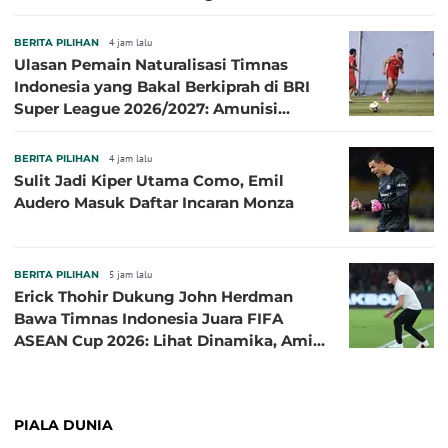
Terbaik
BERITA PILIHAN
4 jam lalu
Ulasan Pemain Naturalisasi Timnas
Indonesia yang Bakal Berkiprah di BRI
Super League 2026/2027: Amunisi
Persib Makin Megah!
BERITA PILIHAN
4 jam lalu
Sulit Jadi Kiper Utama Como, Emil
Audero Masuk Daftar Incaran Monza
BERITA PILIHAN
5 jam lalu
Erick Thohir Dukung John Herdman
Bawa Timnas Indonesia Juara FIFA
ASEAN Cup 2026: Lihat Dinamika, Amit-
Amit Nanti Ada Pemain Cedera
PIALA DUNIA