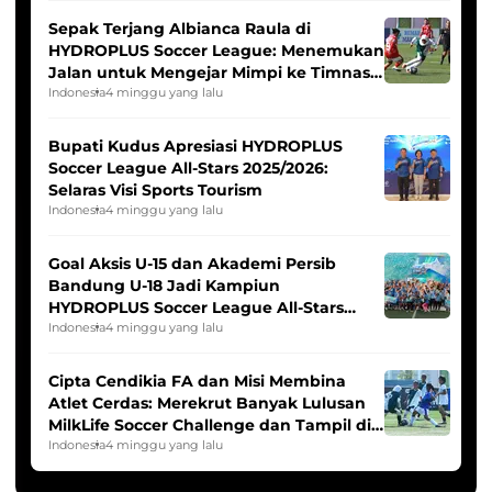
Sepak Terjang Albianca Raula di
HYDROPLUS Soccer League: Menemukan
Jalan untuk Mengejar Mimpi ke Timnas
Indonesia Putri
Indonesia
4 minggu yang lalu
Bupati Kudus Apresiasi HYDROPLUS
Soccer League All-Stars 2025/2026:
Selaras Visi Sports Tourism
Indonesia
4 minggu yang lalu
Goal Aksis U-15 dan Akademi Persib
Bandung U-18 Jadi Kampiun
HYDROPLUS Soccer League All-Stars
2025/2026
Indonesia
4 minggu yang lalu
Cipta Cendikia FA dan Misi Membina
Atlet Cerdas: Merekrut Banyak Lulusan
MilkLife Soccer Challenge dan Tampil di
HYDROPLUS Soccer League
Indonesia
4 minggu yang lalu