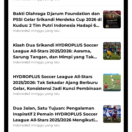
Bakti Olahraga Djarum Foundation dan
PSSI Gelar Srikandi Merdeka Cup 2026 di
Kudus: 2 Tim Putri Indonesia Hadapi 6
Tim Asia
Indonesia
2 minggu yang lalu
Kisah Dua Srikandi HYDROPLUS Soccer
League All-Stars 2025/2026: Asrama,
Sarung Tangan, dan Mimpi yang Tak
Pernah Padam
Indonesia
3 minggu yang lalu
HYDROPLUS Soccer League All-Stars
2025/2026: Tak Sekadar Ajang Berburu
Gelar, Konsistensi Jadi Kunci Pembinaan
Indonesia
3 minggu yang lalu
Dua Jalan, Satu Tujuan: Pengalaman
Inspiratif 2 Pemain HYDROPLUS Soccer
League All-Stars 2025/2026 Mengikuti
Seleksi Timnas Indonesia Putri
Indonesia
3 minggu yang lalu