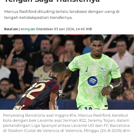
Marcus Rashford dituding terlalu terobsesi dengan uang di
tengah ketidakpastian transfernya.
BolaCom |
Aning Jati
Diterbitkan 03 Juni 2026, 14:45 WIB
Penyerang Barcelona asal Inggris #14, Marcus Rashford, berebut
bola dengan bek Levante asal Jerman #22, Jeremy Toljan, dalam
pertandingan Liga Spanyol antara Levante UD dan FC Barcelona
di Stadion Ciutat de Valencia di Valencia, Minggu (24-8-2025) dini