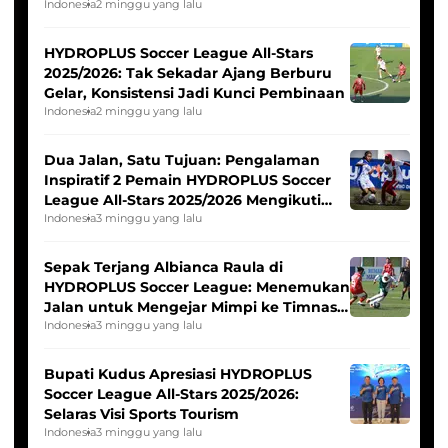
Pernah Padam
Indonesia
2 minggu yang lalu
HYDROPLUS Soccer League All-Stars
2025/2026: Tak Sekadar Ajang Berburu
Gelar, Konsistensi Jadi Kunci Pembinaan
Indonesia
2 minggu yang lalu
Dua Jalan, Satu Tujuan: Pengalaman
Inspiratif 2 Pemain HYDROPLUS Soccer
League All-Stars 2025/2026 Mengikuti
Seleksi Timnas Indonesia Putri
Indonesia
3 minggu yang lalu
Sepak Terjang Albianca Raula di
HYDROPLUS Soccer League: Menemukan
Jalan untuk Mengejar Mimpi ke Timnas
Indonesia Putri
Indonesia
3 minggu yang lalu
Bupati Kudus Apresiasi HYDROPLUS
Soccer League All-Stars 2025/2026:
Selaras Visi Sports Tourism
Indonesia
3 minggu yang lalu