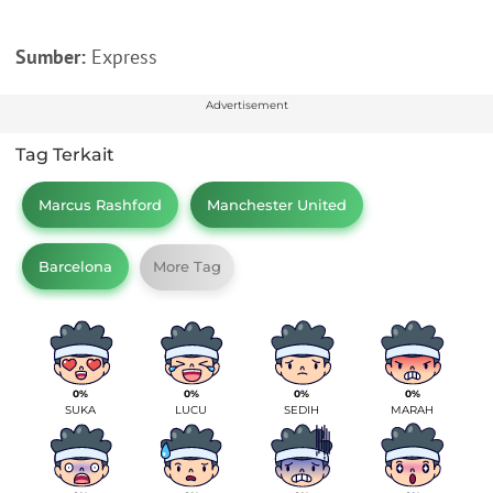
Sumber:
Express
Advertisement
Tag Terkait
Marcus Rashford
Manchester United
Barcelona
More Tag
0%
0%
0%
0%
SUKA
LUCU
SEDIH
MARAH