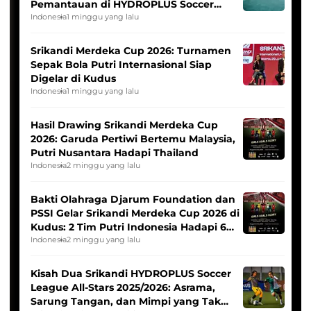
Pemantauan di HYDROPLUS Soccer
League
Indonesia
1 minggu yang lalu
Srikandi Merdeka Cup 2026: Turnamen
Sepak Bola Putri Internasional Siap
Digelar di Kudus
Indonesia
1 minggu yang lalu
Hasil Drawing Srikandi Merdeka Cup
2026: Garuda Pertiwi Bertemu Malaysia,
Putri Nusantara Hadapi Thailand
Indonesia
2 minggu yang lalu
Bakti Olahraga Djarum Foundation dan
PSSI Gelar Srikandi Merdeka Cup 2026 di
Kudus: 2 Tim Putri Indonesia Hadapi 6
Tim Asia
Indonesia
2 minggu yang lalu
Kisah Dua Srikandi HYDROPLUS Soccer
League All-Stars 2025/2026: Asrama,
Sarung Tangan, dan Mimpi yang Tak