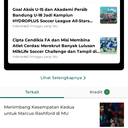
Goal Aksis U-15 dan Akademi Persib
Bandung U-18 Jadi Kampiun
HYDROPLUS Soccer League All-Stars
2025/2026
Indonesia
3 minggu yang lalu
Cipta Cendikia FA dan Misi Membina
Atlet Cerdas: Merekrut Banyak Lulusan
MilkLife Soccer Challenge dan Tampil di
HYDROPLUS Soccer League
Indonesia
3 minggu yang lalu
Lihat Selengkapnya
Terkait
Kredit
1
Menimbang Kesempatan Kedua
untuk Marcus Rashford di MU