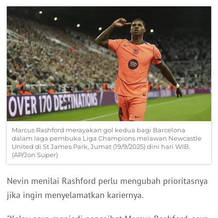
Marcus Rashford merayakan gol kedua bagi Barcelona
dalam laga pembuka Liga Champions melawan Newcastle
United di St James Park, Jumat (19/9/2025) dini hari WIB.
(AP/Jon Super)
Nevin menilai Rashford perlu mengubah prioritasnya
jika ingin menyelamatkan kariernya.