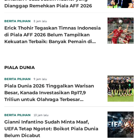
Dianggap Remehkan Piala AFF 2026
BERITA PILIHAN
8 jam lalu
Erick Thohir Tegaskan Timnas Indonesia
di Piala AFF 2026 Belum Tampilkan
Kekuatan Terbaik: Banyak Pemain di
Eropa Tidak Bisa Berpartisipasi
PIALA DUNIA
BERITA PILIHAN
9 jam lalu
Piala Dunia 2026 Tinggalkan Warisan
Besar, Kanada Investasikan Rp17,9
Triliun untuk Olahraga Terbesar
Sepanjang Sejarah
BERITA PILIHAN
10 jam lalu
Gianni Infantino Sudah Minta Maaf,
UEFA Tetap Ngotot: Boikot Piala Dunia
Belum Dicabut