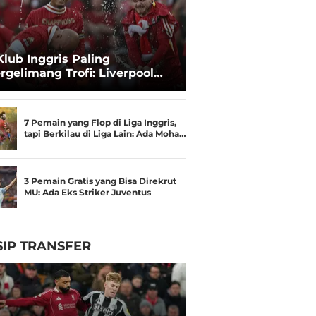
Klub Inggris Paling
rgelimang Trofi: Liverpool
gguli Manchester United
7 Pemain yang Flop di Liga Inggris,
tapi Berkilau di Liga Lain: Ada Moha…
3 Pemain Gratis yang Bisa Direkrut
MU: Ada Eks Striker Juventus
IP TRANSFER