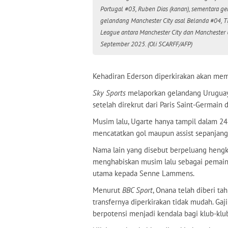
Portugal #03, Ruben Dias (kanan), sementara gel
gelandang Manchester City asal Belanda #04, Ti
League antara Manchester City dan Manchester Un
September 2025. (Oli SCARFF/AFP)
Kehadiran Ederson diperkirakan akan me
Sky Sports
melaporkan gelandang Uruguay
setelah direkrut dari Paris Saint-Germain
Musim lalu, Ugarte hanya tampil dalam 24
mencatatkan gol maupun assist sepanjan
Nama lain yang disebut berpeluang hengk
menghabiskan musim lalu sebagai pemain p
utama kepada Senne Lammens.
Menurut
BBC Sport
, Onana telah diberi t
transfernya diperkirakan tidak mudah. Ga
berpotensi menjadi kendala bagi klub-klu