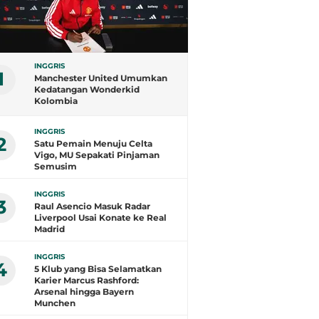
INGGRIS
1
Manchester United Umumkan
Kedatangan Wonderkid
Kolombia
INGGRIS
2
Satu Pemain Menuju Celta
Vigo, MU Sepakati Pinjaman
Semusim
INGGRIS
3
Raul Asencio Masuk Radar
Liverpool Usai Konate ke Real
Madrid
INGGRIS
4
5 Klub yang Bisa Selamatkan
Karier Marcus Rashford:
Arsenal hingga Bayern
Munchen