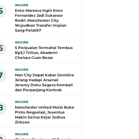
INGGRIS
5
Enzo Maresca Ingin Enzo
Fernandez Jadi Suksesor
Rodri: Manchester City
Wujudkan Transfer Impian
Sang Pelatih?
INGGRIS
6
5 Penjualan Termahal Tembus
Rp3,1 Triliun, Akademi
Chelsea Cuan Besar
INGGRIS
7
Man City Dapat Kabar Gembira
Jelang Hadapi Arsenal:
Jeremy Doku Segera Kembali
dan Perpanjang Kontrak
INGGRIS
8
Manchester United Mulai Buka
Pintu Negosiasi, Juventus
Makin Serius Kejar Joshua
Zirkzee
INGGRIS