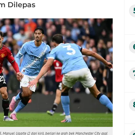
m Dilepas
anuel Ugarte (2 dari kiri), berlari ke arah bek Manchester City asal