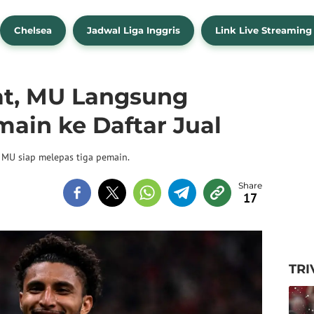
Chelsea
Jadwal Liga Inggris
Link Live Streaming
at, MU Langsung
ain ke Daftar Jual
 MU siap melepas tiga pemain.
17
TRI