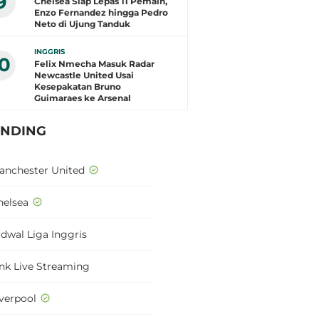
9
Chelsea Siap Lepas 11 Pemain,
Enzo Fernandez hingga Pedro
Neto di Ujung Tanduk
INGGRIS
10
Felix Nmecha Masuk Radar
Newcastle United Usai
Kesepakatan Bruno
Guimaraes ke Arsenal
ENDING
anchester United
helsea
adwal Liga Inggris
ink Live Streaming
iverpool