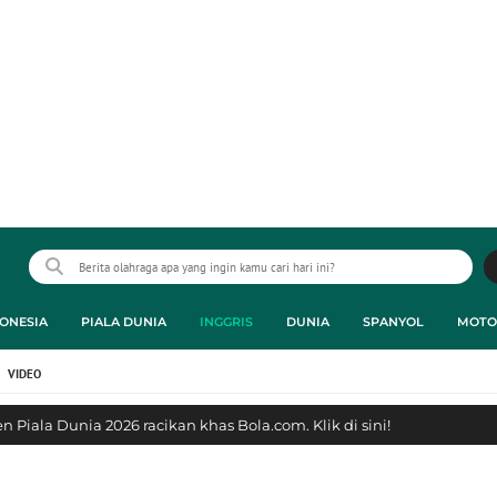
ONESIA
PIALA DUNIA
INGGRIS
DUNIA
SPANYOL
MOTO
VIDEO
 Piala Dunia 2026 racikan khas Bola.com. Klik di sini!