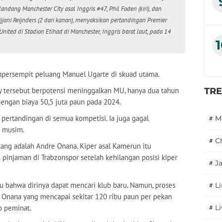
andang Manchester City asal Inggris #47, Phil Foden (kiri), dan
jjani Reijnders (2 dari kanan), menyaksikan pertandingan Premier
ited di Stadion Etihad di Manchester, Inggris barat laut, pada 14
mpersempit peluang Manuel Ugarte di skuad utama.
 tersebut berpotensi meninggalkan MU, hanya dua tahun
TR
 dengan biaya 50,5 juta paun pada 2024.
 pertandingan di semua kompetisi. Ia juga gagal
#
M
g musim.
#
C
ang adalah Andre Onana. Kiper asal Kamerun itu
injaman di Trabzonspor setelah kehilangan posisi kiper
#
J
ahu bahwa dirinya dapat mencari klub baru. Namun, proses
#
L
ji Onana yang mencapai sekitar 120 ribu paun per pekan
b peminat.
#
L