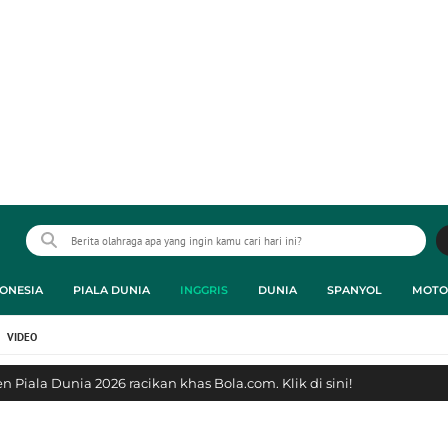
ONESIA
PIALA DUNIA
INGGRIS
DUNIA
SPANYOL
MOTO
VIDEO
 Piala Dunia 2026 racikan khas Bola.com. Klik di sini!