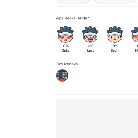
0%
0%
0%
Suka
Lucu
Sedih
M
Tim Redaksi