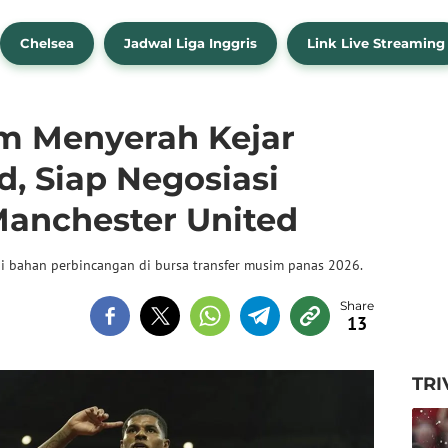
Chelsea
Jadwal Liga Inggris
Link Live Streaming
m Menyerah Kejar
, Siap Negosiasi
anchester United
 bahan perbincangan di bursa transfer musim panas 2026.
13
TRI