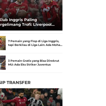
Klub Inggris Paling
rgelimang Trofi: Liverpool
gguli Manchester United
7 Pemain yang Flop di Liga Inggris,
tapi Berkilau di Liga Lain: Ada Moha…
3 Pemain Gratis yang Bisa Direkrut
MU: Ada Eks Striker Juventus
IP TRANSFER