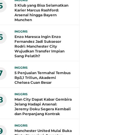
INGGRIS
5
5 Klub yang Bisa Selamatkan
Karier Marcus Rashford:
Arsenal hingga Bayern
Munchen
INGGRIS
6
Enzo Maresca Ingin Enzo
Fernandez Jadi Suksesor
Rodri: Manchester City
Wujudkan Transfer Impian
Sang Pelatih?
INGGRIS
7
5 Penjualan Termahal Tembus
Rp3,1 Triliun, Akademi
Chelsea Cuan Besar
INGGRIS
8
Man City Dapat Kabar Gembira
Jelang Hadapi Arsenal:
Jeremy Doku Segera Kembali
dan Perpanjang Kontrak
INGGRIS
9
Manchester United Mulai Buka