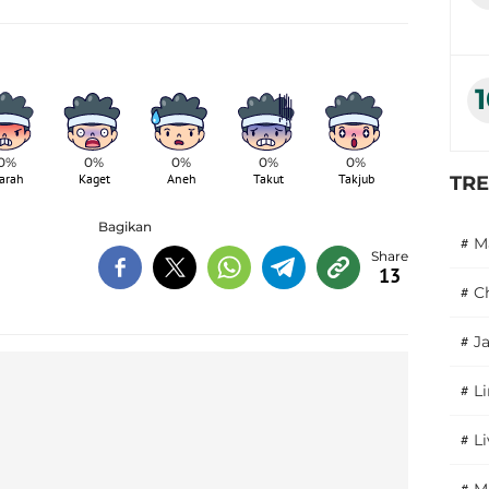
0%
0%
0%
0%
0%
arah
Kaget
Aneh
Takut
Takjub
TR
Bagikan
#
M
13
#
C
#
J
#
L
#
L