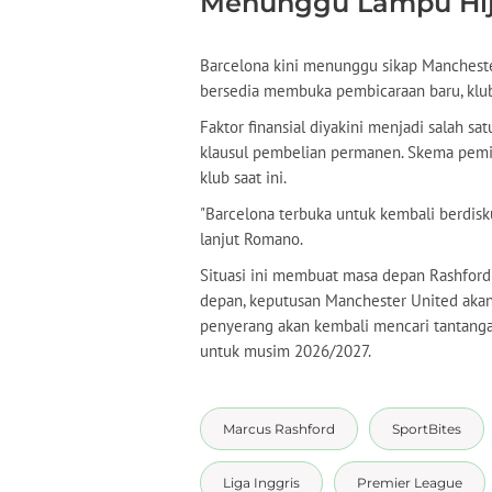
Menunggu Lampu Hija
Barcelona kini menunggu sikap Mancheste
bersedia membuka pembicaraan baru, klub 
Faktor finansial diyakini menjadi salah s
klausul pembelian permanen. Skema peminj
klub saat ini.
"Barcelona terbuka untuk kembali berdisk
lanjut Romano.
Situasi ini membuat masa depan Rashford 
depan, keputusan Manchester United aka
penyerang akan kembali mencari tantangan
untuk musim 2026/2027.
Marcus Rashford
SportBites
Liga Inggris
Premier League