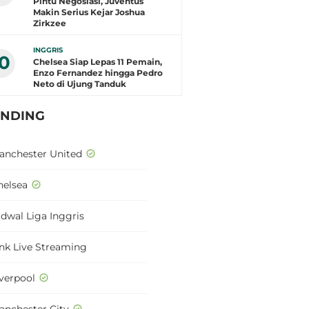
Pintu Negosiasi, Juventus
Makin Serius Kejar Joshua
Zirkzee
INGGRIS
10
Chelsea Siap Lepas 11 Pemain,
Enzo Fernandez hingga Pedro
Neto di Ujung Tanduk
ENDING
anchester United
helsea
adwal Liga Inggris
ink Live Streaming
iverpool