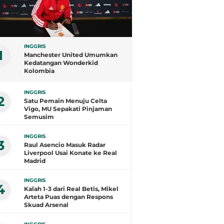
INGGRIS
1
Manchester United Umumkan
Kedatangan Wonderkid
Kolombia
INGGRIS
2
Satu Pemain Menuju Celta
Vigo, MU Sepakati Pinjaman
Semusim
INGGRIS
3
Raul Asencio Masuk Radar
Liverpool Usai Konate ke Real
Madrid
INGGRIS
4
Kalah 1-3 dari Real Betis, Mikel
Arteta Puas dengan Respons
Skuad Arsenal