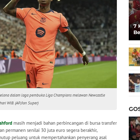
7 
Be
Un
rcelona dalam laga pembuka Liga Champions melawan Newcastle
hari WIB. (AP/Jon Super)
GOS
shford
masih menjadi bahan perbincangan di bursa transfer
n permanen senilai 30 juta euro segera berakhir,
utup peluang untuk mempertahankan penyerang asal