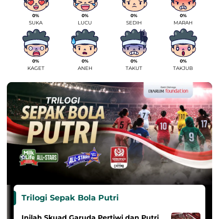
0%
0%
0%
0%
SUKA
LUCU
SEDIH
MARAH
0%
0%
0%
0%
KAGET
ANEH
TAKUT
TAKJUB
Trilogi Sepak Bola Putri
Inilah Skuad Garuda Pertiwi dan Putri