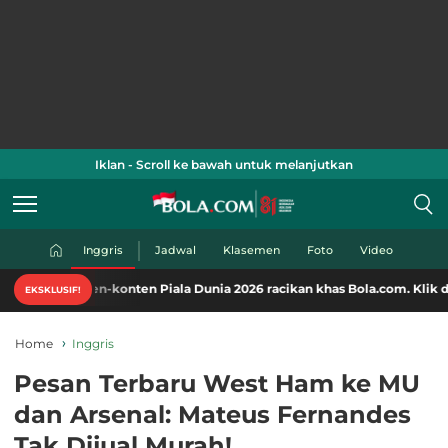
Iklan - Scroll ke bawah untuk melanjutkan
Inggris
Jadwal
Klasemen
Foto
Video
n-konten Piala Dunia 2026 racikan khas Bola.com. Klik di sini!
EKSKLUSIF!
Home
Inggris
Pesan Terbaru West Ham ke MU
dan Arsenal: Mateus Fernandes
Tak Dijual Murah!