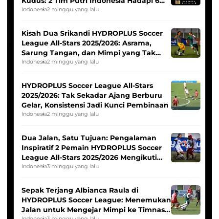
Kudus: 2 Tim Putri Indonesia Hadapi 6
Tim Asia
Indonesia
2 minggu yang lalu
Kisah Dua Srikandi HYDROPLUS Soccer
League All-Stars 2025/2026: Asrama,
Sarung Tangan, dan Mimpi yang Tak
Pernah Padam
Indonesia
2 minggu yang lalu
HYDROPLUS Soccer League All-Stars
2025/2026: Tak Sekadar Ajang Berburu
Gelar, Konsistensi Jadi Kunci Pembinaan
Indonesia
2 minggu yang lalu
Dua Jalan, Satu Tujuan: Pengalaman
Inspiratif 2 Pemain HYDROPLUS Soccer
League All-Stars 2025/2026 Mengikuti
Seleksi Timnas Indonesia Putri
Indonesia
3 minggu yang lalu
Sepak Terjang Albianca Raula di
HYDROPLUS Soccer League: Menemukan
Jalan untuk Mengejar Mimpi ke Timnas
Indonesia
3 minggu yang lalu