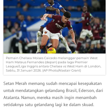
Pemain Chelsea Moises Caicedo melanggar pemain West
Ham Mateus Fernandes (depan) pada laga Premier
League/Liga Inggris antara Chelsea vs West Ham di London,
Sabtu, 31 Januari 2026. (AP Photo/Alastair Grant)
Setan Merah memang sudah mencapai kesepakatan
untuk mendatangkan gelandang Brasil, Ederson, dari
Atalanta. Namun, mereka masih ingin menambah
setidaknya satu gelandang lagi ke dalam skuad.