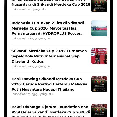
Nusantara di Srikandi Merdeka Cup 2026
Indonesia
1 hari yang lalu
Indonesia Turunkan 2 Tim di Srikandi
Merdeka Cup 2026: Mayoritas Hasil
Pemantauan di HYDROPLUS Soccer
League
Indonesia
1 minggu yang lalu
Srikandi Merdeka Cup 2026: Turnamen
Sepak Bola Putri Internasional Siap
Digelar di Kudus
Indonesia
1 minggu yang lalu
Hasil Drawing Srikandi Merdeka Cup
2026: Garuda Pertiwi Bertemu Malaysia,
Putri Nusantara Hadapi Thailand
Indonesia
2 minggu yang lalu
Bakti Olahraga Djarum Foundation dan
PSSI Gelar Srikandi Merdeka Cup 2026 di