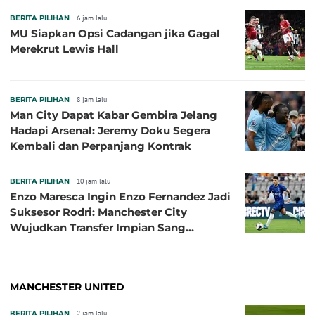
BERITA PILIHAN
6 jam lalu
MU Siapkan Opsi Cadangan jika Gagal
Merekrut Lewis Hall
BERITA PILIHAN
8 jam lalu
Man City Dapat Kabar Gembira Jelang
Hadapi Arsenal: Jeremy Doku Segera
Kembali dan Perpanjang Kontrak
BERITA PILIHAN
10 jam lalu
Enzo Maresca Ingin Enzo Fernandez Jadi
Suksesor Rodri: Manchester City
Wujudkan Transfer Impian Sang
Pelatih?
MANCHESTER UNITED
BERITA PILIHAN
2 jam lalu