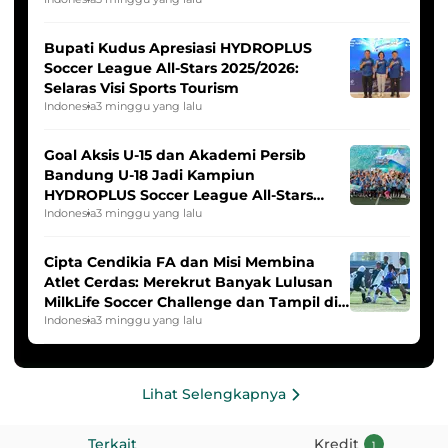
Indonesia Putri
Bupati Kudus Apresiasi HYDROPLUS
Soccer League All-Stars 2025/2026:
Selaras Visi Sports Tourism
Indonesia
3 minggu yang lalu
Goal Aksis U-15 dan Akademi Persib
Bandung U-18 Jadi Kampiun
HYDROPLUS Soccer League All-Stars
2025/2026
Indonesia
3 minggu yang lalu
Cipta Cendikia FA dan Misi Membina
Atlet Cerdas: Merekrut Banyak Lulusan
MilkLife Soccer Challenge dan Tampil di
HYDROPLUS Soccer League
Indonesia
3 minggu yang lalu
Lihat Selengkapnya
Terkait
Kredit
1