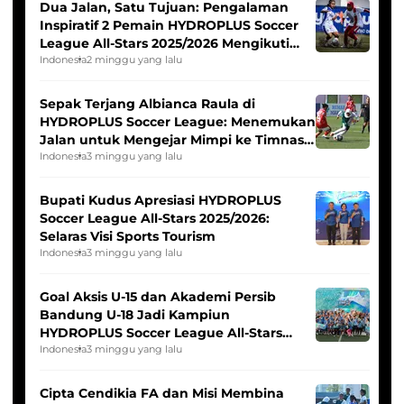
Dua Jalan, Satu Tujuan: Pengalaman
Inspiratif 2 Pemain HYDROPLUS Soccer
League All-Stars 2025/2026 Mengikuti
Seleksi Timnas Indonesia Putri
Indonesia
2 minggu yang lalu
Sepak Terjang Albianca Raula di
HYDROPLUS Soccer League: Menemukan
Jalan untuk Mengejar Mimpi ke Timnas
Indonesia Putri
Indonesia
3 minggu yang lalu
Bupati Kudus Apresiasi HYDROPLUS
Soccer League All-Stars 2025/2026:
Selaras Visi Sports Tourism
Indonesia
3 minggu yang lalu
Goal Aksis U-15 dan Akademi Persib
Bandung U-18 Jadi Kampiun
HYDROPLUS Soccer League All-Stars
2025/2026
Indonesia
3 minggu yang lalu
Cipta Cendikia FA dan Misi Membina