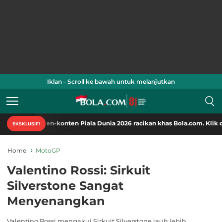
Iklan - Scroll ke bawah untuk melanjutkan
nten-konten Piala Dunia 2026 racikan khas Bola.com. Klik di sini!
EKSKLUSIF!
Home
MotoGP
Valentino Rossi: Sirkuit
Silverstone Sangat
Menyenangkan
Valentino Rossi mengakui Sirkuit Silverstone jauh lebih