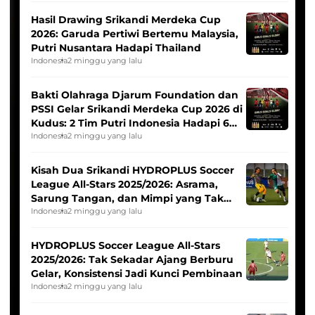
Hasil Drawing Srikandi Merdeka Cup
2026: Garuda Pertiwi Bertemu Malaysia,
Putri Nusantara Hadapi Thailand
Indonesia
2 minggu yang lalu
Bakti Olahraga Djarum Foundation dan
PSSI Gelar Srikandi Merdeka Cup 2026 di
Kudus: 2 Tim Putri Indonesia Hadapi 6
Tim Asia
Indonesia
2 minggu yang lalu
Kisah Dua Srikandi HYDROPLUS Soccer
League All-Stars 2025/2026: Asrama,
Sarung Tangan, dan Mimpi yang Tak
Pernah Padam
Indonesia
2 minggu yang lalu
HYDROPLUS Soccer League All-Stars
2025/2026: Tak Sekadar Ajang Berburu
Gelar, Konsistensi Jadi Kunci Pembinaan
Indonesia
2 minggu yang lalu