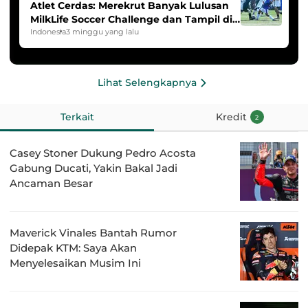
Atlet Cerdas: Merekrut Banyak Lulusan
MilkLife Soccer Challenge dan Tampil di
HYDROPLUS Soccer League
Indonesia
3 minggu yang lalu
Lihat Selengkapnya
Terkait
Kredit
2
Casey Stoner Dukung Pedro Acosta
Gabung Ducati, Yakin Bakal Jadi
Ancaman Besar
Maverick Vinales Bantah Rumor
Didepak KTM: Saya Akan
Menyelesaikan Musim Ini