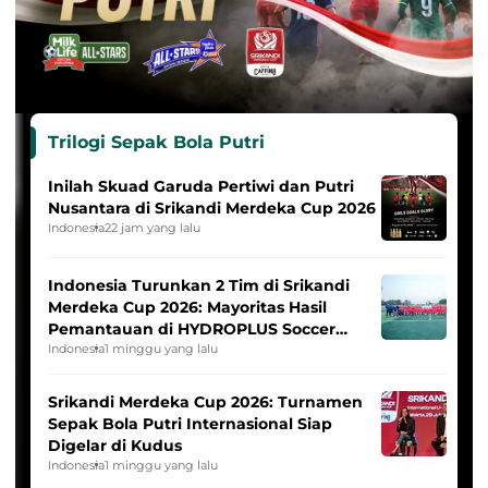
Trilogi Sepak Bola Putri
Inilah Skuad Garuda Pertiwi dan Putri
Nusantara di Srikandi Merdeka Cup 2026
Indonesia
22 jam yang lalu
Indonesia Turunkan 2 Tim di Srikandi
Merdeka Cup 2026: Mayoritas Hasil
Pemantauan di HYDROPLUS Soccer
League
Indonesia
1 minggu yang lalu
Srikandi Merdeka Cup 2026: Turnamen
Sepak Bola Putri Internasional Siap
Digelar di Kudus
Indonesia
1 minggu yang lalu