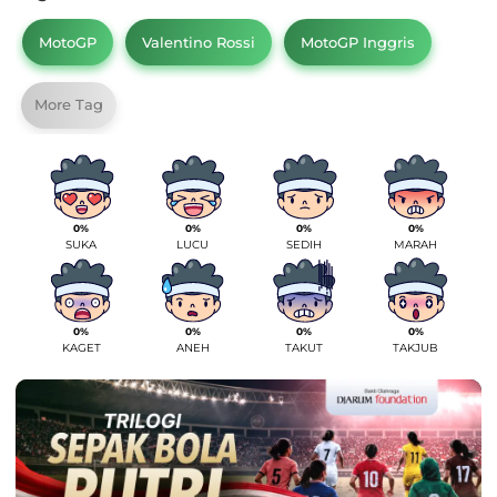
MotoGP
Valentino Rossi
MotoGP Inggris
More Tag
0%
0%
0%
0%
SUKA
LUCU
SEDIH
MARAH
0%
0%
0%
0%
KAGET
ANEH
TAKUT
TAKJUB