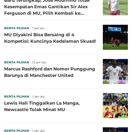
Baru Terungkap, Jose Mourinho Tolak
Kesempatan Emas Gantikan Sir Alex
Ferguson di MU, Pilih Kembali ke
Chelsea
BERITA PILIHAN
7 jam lalu
MU Diyakini Bisa Bersaing di 4
Kompetisi: Kuncinya Kedalaman Skuad!
BERITA PILIHAN
13 jam lalu
Marcus Rashford dan Nomor Punggung
Barunya di Manchester United
BERITA PILIHAN
1 hari lalu
Lewis Hall Tinggalkan La Manga,
Newcastle Tolak Minat MU
BERITA PILIHAN
1 hari lalu