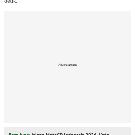
detik.
Advertisement
Baca Juga:
Jelang MotoGP Indonesia 2026, Veda