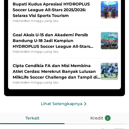
Bupati Kudus Apresiasi HYDROPLUS
Soccer League All-Stars 2025/2026:
Selaras Visi Sports Tourism
Indonesia
4 minggu yang lalu
Goal Aksis U-15 dan Akademi Persib
Bandung U-18 Jadi Kampiun
HYDROPLUS Soccer League All-Stars
2025/2026
Indonesia
4 minggu yang lalu
Cipta Cendikia FA dan Misi Membina
Atlet Cerdas: Merekrut Banyak Lulusan
MilkLife Soccer Challenge dan Tampil di
HYDROPLUS Soccer League
Indonesia
4 minggu yang lalu
Lihat Selengkapnya
Terkait
Kredit
2