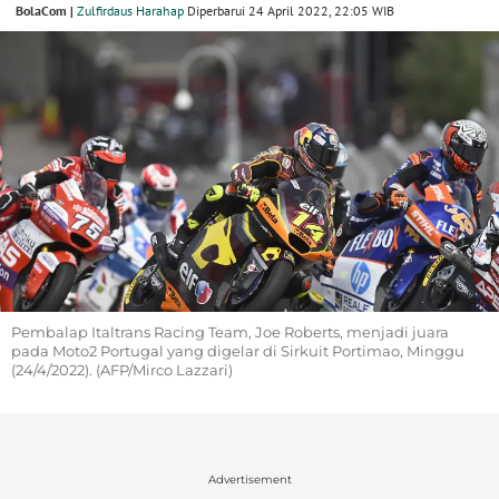
BolaCom |
Zulfirdaus Harahap
Diperbarui 24 April 2022, 22:05 WIB
Pembalap Italtrans Racing Team, Joe Roberts, menjadi juara
pada Moto2 Portugal yang digelar di Sirkuit Portimao, Minggu
(24/4/2022). (AFP/Mirco Lazzari)
Advertisement