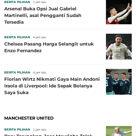
BERITA PILIHAN
2 jam lalu
Arsenal Buka Opsi Jual Gabriel
Martinelli, asal Pengganti Sudah
Tersedia
BERITA PILIHAN
4 jam lalu
Chelsea Pasang Harga Selangit untuk
Enzo Fernandez
BERITA PILIHAN
6 jam lalu
Florian Wirtz Nikmati Gaya Main Andoni
Iraola di Liverpool: Ide Sepak Bolanya
Saya Suka
MANCHESTER UNITED
BERITA PILIHAN
1 jam lalu