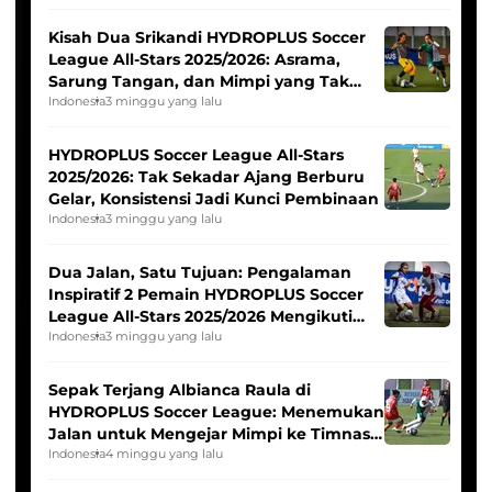
Kisah Dua Srikandi HYDROPLUS Soccer
League All-Stars 2025/2026: Asrama,
Sarung Tangan, dan Mimpi yang Tak
Pernah Padam
Indonesia
3 minggu yang lalu
HYDROPLUS Soccer League All-Stars
2025/2026: Tak Sekadar Ajang Berburu
Gelar, Konsistensi Jadi Kunci Pembinaan
Indonesia
3 minggu yang lalu
Dua Jalan, Satu Tujuan: Pengalaman
Inspiratif 2 Pemain HYDROPLUS Soccer
League All-Stars 2025/2026 Mengikuti
Seleksi Timnas Indonesia Putri
Indonesia
3 minggu yang lalu
Sepak Terjang Albianca Raula di
HYDROPLUS Soccer League: Menemukan
Jalan untuk Mengejar Mimpi ke Timnas
Indonesia Putri
Indonesia
4 minggu yang lalu