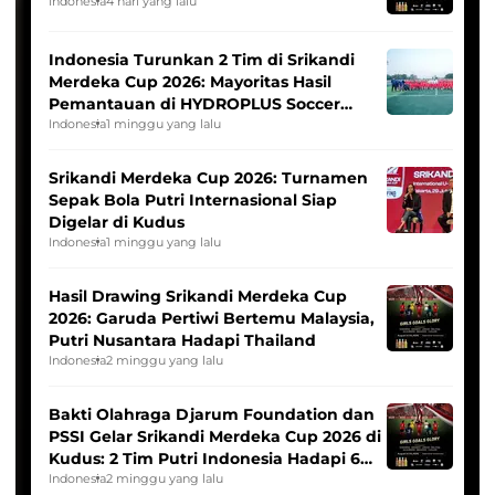
Indonesia
4 hari yang lalu
Indonesia Turunkan 2 Tim di Srikandi
Merdeka Cup 2026: Mayoritas Hasil
Pemantauan di HYDROPLUS Soccer
League
Indonesia
1 minggu yang lalu
Srikandi Merdeka Cup 2026: Turnamen
Sepak Bola Putri Internasional Siap
Digelar di Kudus
Indonesia
1 minggu yang lalu
Hasil Drawing Srikandi Merdeka Cup
2026: Garuda Pertiwi Bertemu Malaysia,
Putri Nusantara Hadapi Thailand
Indonesia
2 minggu yang lalu
Bakti Olahraga Djarum Foundation dan
PSSI Gelar Srikandi Merdeka Cup 2026 di
Kudus: 2 Tim Putri Indonesia Hadapi 6
Tim Asia
Indonesia
2 minggu yang lalu