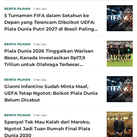
BERITA PILIHAN
2 hari lalu
5 Turnamen FIFA dalam Setahun ke
Depan yang Terancam Diboikot UEFA:
Piala Dunia Putri 2027 di Brasil Paling
Besar
BERITA PILIHAN
3 hari lalu
Piala Dunia 2026 Tinggalkan Warisan
Besar, Kanada Investasikan Rp17,9
Triliun untuk Olahraga Terbesar
Sepanjang Sejarah
BERITA PILIHAN
3 hari lalu
Gianni Infantino Sudah Minta Maaf,
UEFA Tetap Ngotot: Boikot Piala Dunia
Belum Dicabut
BERITA PILIHAN
3 hari lalu
Spanyol Tak Mau Kalah dari Maroko,
Ngotot Jadi Tuan Rumah Final Piala
Dunia 2030