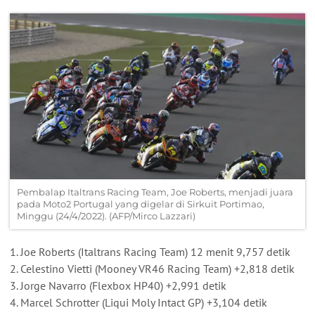
Pembalap Italtrans Racing Team, Joe Roberts, menjadi juara
pada Moto2 Portugal yang digelar di Sirkuit Portimao,
Minggu (24/4/2022). (AFP/Mirco Lazzari)
Joe Roberts (Italtrans Racing Team) 12 menit 9,757 detik
Celestino Vietti (Mooney VR46 Racing Team) +2,818 detik
Jorge Navarro (Flexbox HP40) +2,991 detik
Marcel Schrotter (Liqui Moly Intact GP) +3,104 detik