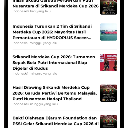
Inilah Skuad Garuda Pertiwi dan Putri
Nusantara di Srikandi Merdeka Cup 2026
Indonesia
2 hari yang lalu
Indonesia Turunkan 2 Tim di Srikandi
Merdeka Cup 2026: Mayoritas Hasil
Pemantauan di HYDROPLUS Soccer
League
Indonesia
1 minggu yang lalu
Srikandi Merdeka Cup 2026: Turnamen
Sepak Bola Putri Internasional Siap
Digelar di Kudus
Indonesia
1 minggu yang lalu
Hasil Drawing Srikandi Merdeka Cup
2026: Garuda Pertiwi Bertemu Malaysia,
Putri Nusantara Hadapi Thailand
Indonesia
2 minggu yang lalu
Bakti Olahraga Djarum Foundation dan
PSSI Gelar Srikandi Merdeka Cup 2026 di