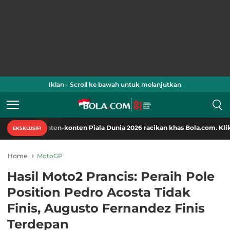
Iklan - Scroll ke bawah untuk melanjutkan
nten-konten Piala Dunia 2026 racikan khas Bola.com. Klik di sini!
EKSKLUSIF!
Home
MotoGP
Hasil Moto2 Prancis: Peraih Pole
Position Pedro Acosta Tidak
Finis, Augusto Fernandez Finis
Terdepan