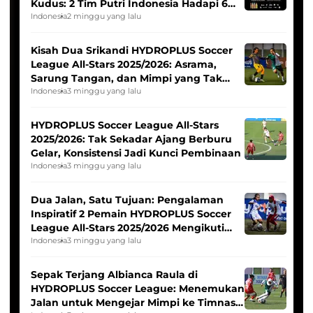
Kudus: 2 Tim Putri Indonesia Hadapi 6
Tim Asia
Indonesia
2 minggu yang lalu
Kisah Dua Srikandi HYDROPLUS Soccer
League All-Stars 2025/2026: Asrama,
Sarung Tangan, dan Mimpi yang Tak
Pernah Padam
Indonesia
3 minggu yang lalu
HYDROPLUS Soccer League All-Stars
2025/2026: Tak Sekadar Ajang Berburu
Gelar, Konsistensi Jadi Kunci Pembinaan
Indonesia
3 minggu yang lalu
Dua Jalan, Satu Tujuan: Pengalaman
Inspiratif 2 Pemain HYDROPLUS Soccer
League All-Stars 2025/2026 Mengikuti
Seleksi Timnas Indonesia Putri
Indonesia
3 minggu yang lalu
Sepak Terjang Albianca Raula di
HYDROPLUS Soccer League: Menemukan
Jalan untuk Mengejar Mimpi ke Timnas