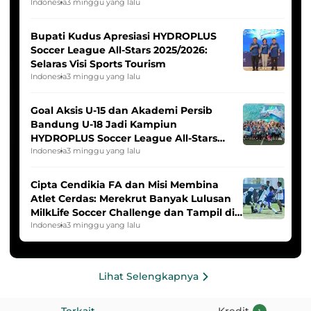
Indonesia Putri
Indonesia
3 minggu yang lalu
Bupati Kudus Apresiasi HYDROPLUS
Soccer League All-Stars 2025/2026:
Selaras Visi Sports Tourism
Indonesia
3 minggu yang lalu
Goal Aksis U-15 dan Akademi Persib
Bandung U-18 Jadi Kampiun
HYDROPLUS Soccer League All-Stars
2025/2026
Indonesia
3 minggu yang lalu
Cipta Cendikia FA dan Misi Membina
Atlet Cerdas: Merekrut Banyak Lulusan
MilkLife Soccer Challenge dan Tampil di
HYDROPLUS Soccer League
Indonesia
3 minggu yang lalu
Lihat Selengkapnya