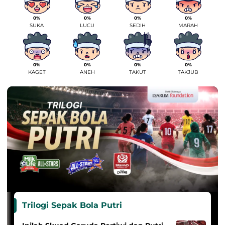
0%
0%
0%
0%
SUKA
LUCU
SEDIH
MARAH
0%
0%
0%
0%
KAGET
ANEH
TAKUT
TAKJUB
Trilogi Sepak Bola Putri