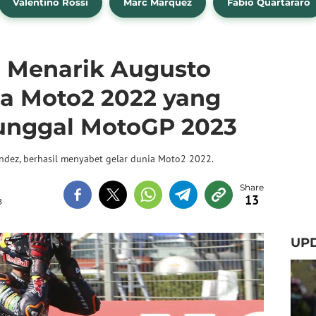
Valentino Rossi
Marc Marquez
Fabio Quartararo
a Menarik Augusto
ra Moto2 2022 yang
unggal MotoGP 2023
ndez, berhasil menyabet gelar dunia Moto2 2022.
13
B
UPD