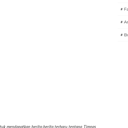
#
F
#
A
#
B
uk mendapatkan berita-berita terbaru tentang Timnas