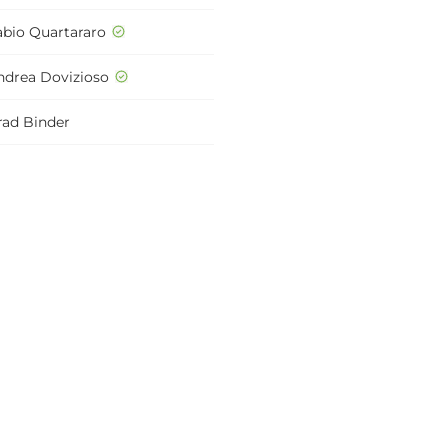
abio Quartararo
ndrea Dovizioso
rad Binder