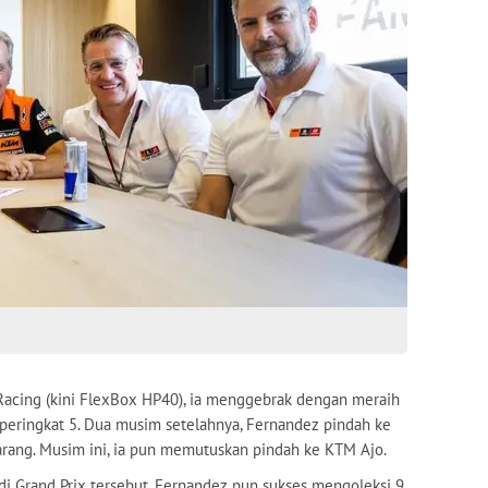
 Racing (kini FlexBox HP40), ia menggebrak dengan meraih
eringkat 5. Dua musim setelahnya, Fernandez pindah ke
rang. Musim ini, ia pun memutuskan pindah ke KTM Ajo.
s di Grand Prix tersebut, Fernandez pun sukses mengoleksi 9