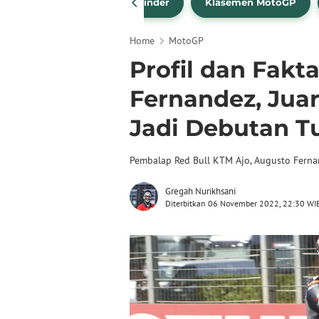
drea Dovizioso
Brad Binder
Klasemen MotoGP
Home
MotoGP
Profil dan Fakt
Fernandez, Jua
Jadi Debutan T
Pembalap Red Bull KTM Ajo, Augusto Ferna
Gregah Nurikhsani
Diterbitkan 06 November 2022, 22:30 WI