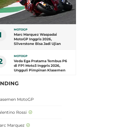
MOTOGP
1
Marc Marquez Waspadai
MotoGP Inggris 2026,
Silverstone Bisa Jadi Ujian
Terberat
MOTOGP
2
Veda Ega Pratama Tembus P6
di FP1 Moto3 Inggris 2026,
Ungguli Pimpinan Klasemen
ENDING
lasemen MotoGP
alentino Rossi
arc Marquez