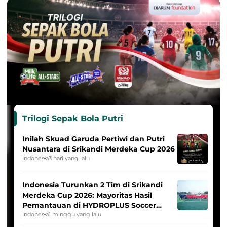
Trilogi Sepak Bola Putri
Inilah Skuad Garuda Pertiwi dan Putri
Nusantara di Srikandi Merdeka Cup 2026
Indonesia
3 hari yang lalu
Indonesia Turunkan 2 Tim di Srikandi
Merdeka Cup 2026: Mayoritas Hasil
Pemantauan di HYDROPLUS Soccer
League
Indonesia
1 minggu yang lalu