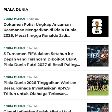
PIALA DUNIA
BERITA PILIHAN
17 jam lalu
Dokumen Polisi Ungkap Ancaman
Keamanan Mengerikan di Piala Dunia
2026, Messi hingga Ronaldo Jadi
Sasaran
BERITA PILIHAN
1 hari lalu
5 Turnamen FIFA dalam Setahun ke
Depan yang Terancam Diboikot UEFA:
Piala Dunia Putri 2027 di Brasil Paling
Besar
BERITA PILIHAN
2 hari lalu
Piala Dunia 2026 Tinggalkan Warisan
Besar, Kanada Investasikan Rp17,9
Triliun untuk Olahraga Terbesar
Sepanjang Sejarah
BERITA PILIHAN
2 hari lalu
Gianni Infantino Sudah Minta Maaf,