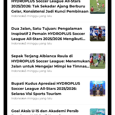
HYDROPLUS Soccer League All-Stars
2025/2026: Tak Sekadar Ajang Berburu
Gelar, Konsistensi Jadi Kunci Pembinaan
Indonesia
3 minggu yang lalu
Dua Jalan, Satu Tujuan: Pengalaman
Inspiratif 2 Pemain HYDROPLUS Soccer
League All-Stars 2025/2026 Mengikuti
Seleksi Timnas Indonesia Putri
Indonesia
3 minggu yang lalu
Sepak Terjang Albianca Raula di
HYDROPLUS Soccer League: Menemukan
Jalan untuk Mengejar Mimpi ke Timnas
Indonesia Putri
Indonesia
3 minggu yang lalu
Bupati Kudus Apresiasi HYDROPLUS
Soccer League All-Stars 2025/2026:
Selaras Visi Sports Tourism
Indonesia
4 minggu yang lalu
Goal Aksis U-15 dan Akademi Persib