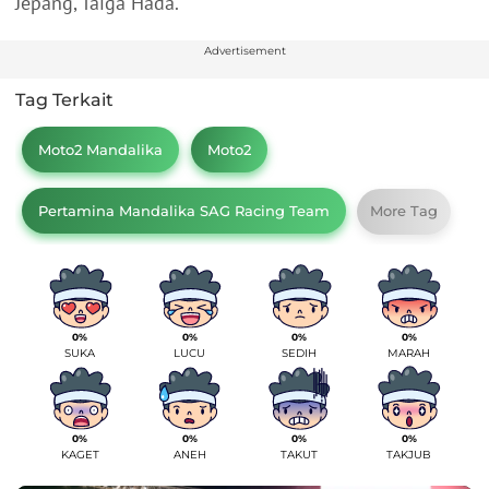
Jepang, Taiga Hada.
Advertisement
Tag Terkait
Moto2 Mandalika
Moto2
Pertamina Mandalika SAG Racing Team
More Tag
0%
0%
0%
0%
SUKA
LUCU
SEDIH
MARAH
0%
0%
0%
0%
KAGET
ANEH
TAKUT
TAKJUB