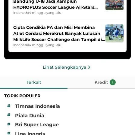
Bandung U-18 Jadi Kampiun
HYDROPLUS Soccer League All-Stars
2025/2026
Indonesia
4 minggu yang lalu
Cipta Cendikia FA dan Misi Membina
Atlet Cerdas: Merekrut Banyak Lulusan
MilkLife Soccer Challenge dan Tampil di
HYDROPLUS Soccer League
Indonesia
4 minggu yang lalu
Lihat Selengkapnya
Terkait
Kredit
1
TOPIK POPULER
#
Timnas Indonesia
#
Piala Dunia
#
Bri Super League
#
Liga Inggris