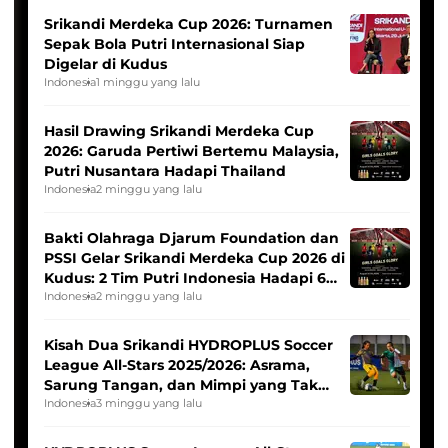
Srikandi Merdeka Cup 2026: Turnamen
Sepak Bola Putri Internasional Siap
Digelar di Kudus
Indonesia
1 minggu yang lalu
Hasil Drawing Srikandi Merdeka Cup
2026: Garuda Pertiwi Bertemu Malaysia,
Putri Nusantara Hadapi Thailand
Indonesia
2 minggu yang lalu
Bakti Olahraga Djarum Foundation dan
PSSI Gelar Srikandi Merdeka Cup 2026 di
Kudus: 2 Tim Putri Indonesia Hadapi 6
Tim Asia
Indonesia
2 minggu yang lalu
Kisah Dua Srikandi HYDROPLUS Soccer
League All-Stars 2025/2026: Asrama,
Sarung Tangan, dan Mimpi yang Tak
Pernah Padam
Indonesia
3 minggu yang lalu