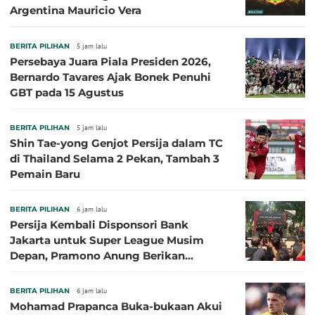
Argentina Mauricio Vera
BERITA PILIHAN
5 jam lalu
Persebaya Juara Piala Presiden 2026,
Bernardo Tavares Ajak Bonek Penuhi
GBT pada 15 Agustus
BERITA PILIHAN
5 jam lalu
Shin Tae-yong Genjot Persija dalam TC
di Thailand Selama 2 Pekan, Tambah 3
Pemain Baru
BERITA PILIHAN
6 jam lalu
Persija Kembali Disponsori Bank
Jakarta untuk Super League Musim
Depan, Pramono Anung Berikan
Penjelasan terkait Dukungan BUMD
BERITA PILIHAN
6 jam lalu
Mohamad Prapanca Buka-bukaan Akui