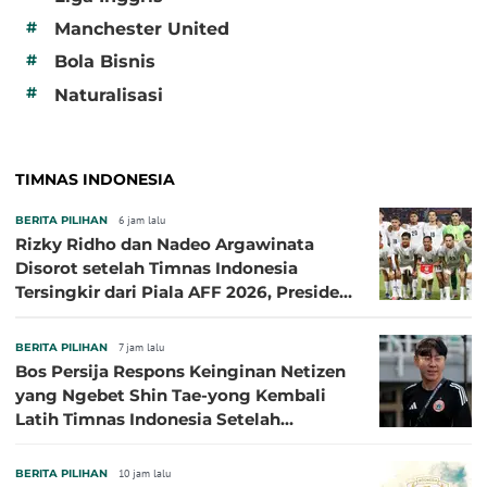
#
Manchester United
#
Bola Bisnis
#
Naturalisasi
TIMNAS INDONESIA
BERITA PILIHAN
6 jam lalu
Rizky Ridho dan Nadeo Argawinata
Disorot setelah Timnas Indonesia
Tersingkir dari Piala AFF 2026, Presiden
Persija Pasang Badan
BERITA PILIHAN
7 jam lalu
Bos Persija Respons Keinginan Netizen
yang Ngebet Shin Tae-yong Kembali
Latih Timnas Indonesia Setelah
Tersingkir dari Piala AFF 2026
BERITA PILIHAN
10 jam lalu