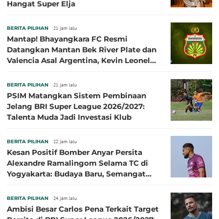
Hangat Super Elja
BERITA PILIHAN
21 jam lalu
Mantap! Bhayangkara FC Resmi
Datangkan Mantan Bek River Plate dan
Valencia Asal Argentina, Kevin Leonel
Sibille
BERITA PILIHAN
21 jam lalu
PSIM Matangkan Sistem Pembinaan
Jelang BRI Super League 2026/2027:
Talenta Muda Jadi Investasi Klub
BERITA PILIHAN
22 jam lalu
Kesan Positif Bomber Anyar Persita
Alexandre Ramalingom Selama TC di
Yogyakarta: Budaya Baru, Semangat
Baru!
BERITA PILIHAN
24 jam lalu
Ambisi Besar Carlos Pena Terkait Target