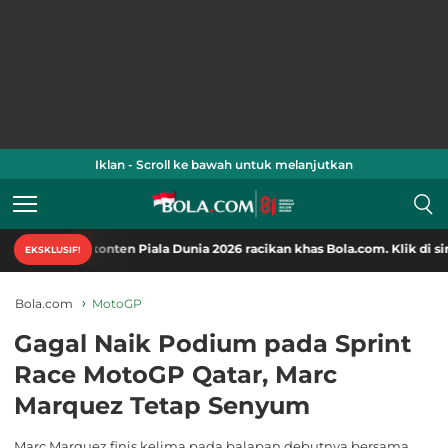
Iklan - Scroll ke bawah untuk melanjutkan
-konten Piala Dunia 2026 racikan khas Bola.com. Klik di sini!
EKSKLUSIF!
Bola.com
MotoGP
Gagal Naik Podium pada Sprint
Race MotoGP Qatar, Marc
Marquez Tetap Senyum
Marc Marquez finis kelima pada balapan debutnya bersama