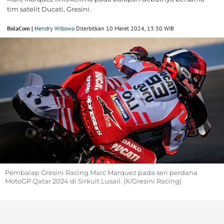
tim satelit Ducati, Gresini.
BolaCom |
Hendry Wibowo
Diterbitkan 10 Maret 2024, 13:30 WIB
Pembalap Gresini Racing Marc Marquez pada seri perdana
MotoGP Qatar 2024 di Sirkuit Lusail. (X/Gresini Racing)