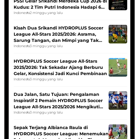
PSSI Gelar Srikandi Merdeka Cup 2026 di
Kudus: 2 Tim Putri Indonesia Hadapi 6
Tim Asia
Indonesia
2 minggu yang lalu
Kisah Dua Srikandi HYDROPLUS Soccer
League All-Stars 2025/2026: Asrama,
Sarung Tangan, dan Mimpi yang Tak
Pernah Padam
Indonesia
3 minggu yang lalu
HYDROPLUS Soccer League All-Stars
2025/2026: Tak Sekadar Ajang Berburu
Gelar, Konsistensi Jadi Kunci Pembinaan
Indonesia
3 minggu yang lalu
Dua Jalan, Satu Tujuan: Pengalaman
Inspiratif 2 Pemain HYDROPLUS Soccer
League All-Stars 2025/2026 Mengikuti
Seleksi Timnas Indonesia Putri
Indonesia
3 minggu yang lalu
Sepak Terjang Albianca Raula di
HYDROPLUS Soccer League: Menemukan