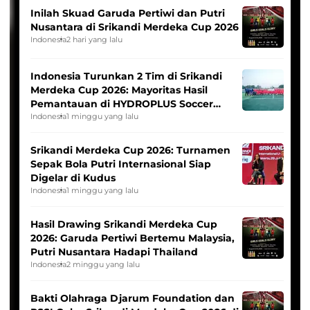
Inilah Skuad Garuda Pertiwi dan Putri
Nusantara di Srikandi Merdeka Cup 2026
Indonesia
2 hari yang lalu
Indonesia Turunkan 2 Tim di Srikandi
Merdeka Cup 2026: Mayoritas Hasil
Pemantauan di HYDROPLUS Soccer
League
Indonesia
1 minggu yang lalu
Srikandi Merdeka Cup 2026: Turnamen
Sepak Bola Putri Internasional Siap
Digelar di Kudus
Indonesia
1 minggu yang lalu
Hasil Drawing Srikandi Merdeka Cup
2026: Garuda Pertiwi Bertemu Malaysia,
Putri Nusantara Hadapi Thailand
Indonesia
2 minggu yang lalu
Bakti Olahraga Djarum Foundation dan