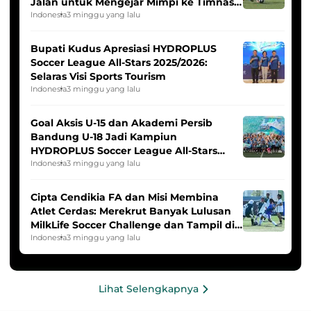
Jalan untuk Mengejar Mimpi ke Timnas
Indonesia Putri
Indonesia
3 minggu yang lalu
Bupati Kudus Apresiasi HYDROPLUS
Soccer League All-Stars 2025/2026:
Selaras Visi Sports Tourism
Indonesia
3 minggu yang lalu
Goal Aksis U-15 dan Akademi Persib
Bandung U-18 Jadi Kampiun
HYDROPLUS Soccer League All-Stars
2025/2026
Indonesia
3 minggu yang lalu
Cipta Cendikia FA dan Misi Membina
Atlet Cerdas: Merekrut Banyak Lulusan
MilkLife Soccer Challenge dan Tampil di
HYDROPLUS Soccer League
Indonesia
3 minggu yang lalu
Lihat Selengkapnya