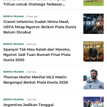
Triliun untuk Olahraga Terbesar
Sepanjang Sejarah
BERITA PILIHAN
23 jam lalu
Gianni Infantino Sudah Minta Maaf,
UEFA Tetap Ngotot: Boikot Piala Dunia
Belum Dicabut
BERITA PILIHAN
1 hari lalu
Spanyol Tak Mau Kalah dari Maroko,
Ngotot Jadi Tuan Rumah Final Piala
Dunia 2030
BERITA PILIHAN
1 hari lalu
Thomas Muller Menilai MLS Makin
Bergengsi Berkat Piala Dunia 2026
BERITA PILIHAN
1 hari lalu
Argentina Jadikan Tanggal