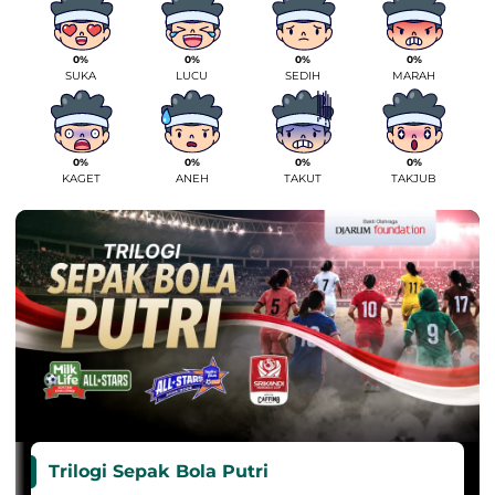
0%
0%
0%
0%
SUKA
LUCU
SEDIH
MARAH
0%
0%
0%
0%
KAGET
ANEH
TAKUT
TAKJUB
Trilogi Sepak Bola Putri