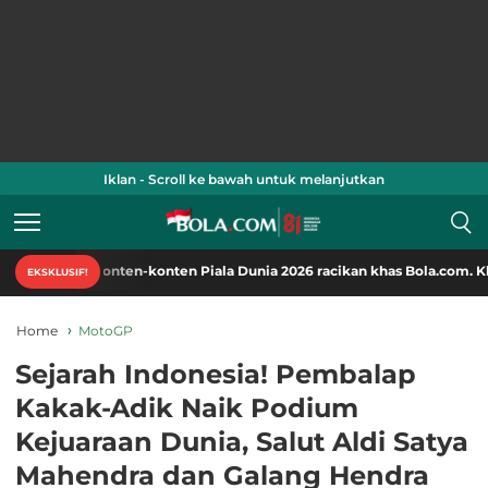
Iklan - Scroll ke bawah untuk melanjutkan
 konten-konten Piala Dunia 2026 racikan khas Bola.com. Klik di sini!
EKSKLUSIF!
Home
MotoGP
Sejarah Indonesia! Pembalap
Kakak-Adik Naik Podium
Kejuaraan Dunia, Salut Aldi Satya
Mahendra dan Galang Hendra