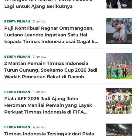
Lagi untuk Ajang Berikutnya
BERITA PILIHAN
3 jam lalu
Puji Kontribusi Ragnar Oratmangoen,
Luciano Leandro Ingatkan Satu Hal
kepada Timnas Indonesia usai Gagal ke
Semifinal Piala AFF 2026
BERITA PILIHAN
3 jam lalu
2 Mantan Pemain Timnas Indonesia
Turun Gunung, Soekarno Cup 2026 Jadi
Wadah Pencarian Bakat di Daerah
BERITA PILIHAN
4 jam lalu
Piala AFF 2026 Jadi Ajang John
Herdman Menilai Pemain yang Layak
Perkuat Timnas Indonesia di FIFA
ASEAN Cup 2026
BERITA PILIHAN
6 jam lalu
Timnas Indonesia Tersingkir dari Piala