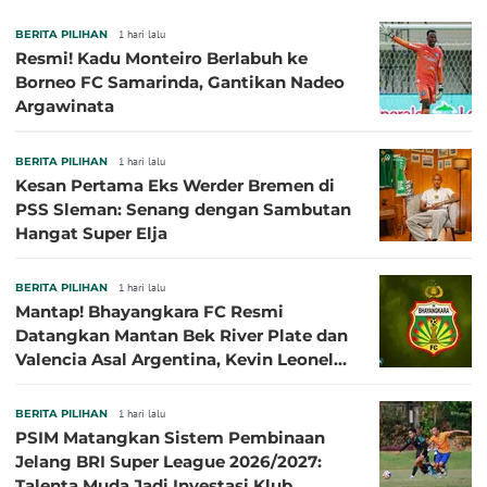
BERITA PILIHAN
1 hari lalu
Resmi! Kadu Monteiro Berlabuh ke
Borneo FC Samarinda, Gantikan Nadeo
Argawinata
BERITA PILIHAN
1 hari lalu
Kesan Pertama Eks Werder Bremen di
PSS Sleman: Senang dengan Sambutan
Hangat Super Elja
BERITA PILIHAN
1 hari lalu
Mantap! Bhayangkara FC Resmi
Datangkan Mantan Bek River Plate dan
Valencia Asal Argentina, Kevin Leonel
Sibille
BERITA PILIHAN
1 hari lalu
PSIM Matangkan Sistem Pembinaan
Jelang BRI Super League 2026/2027:
Talenta Muda Jadi Investasi Klub