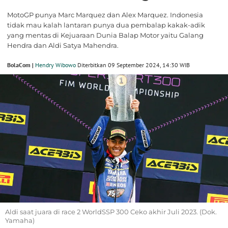
MotoGP punya Marc Marquez dan Alex Marquez. Indonesia
tidak mau kalah lantaran punya dua pembalap kakak-adik
yang mentas di Kejuaraan Dunia Balap Motor yaitu Galang
Hendra dan Aldi Satya Mahendra.
BolaCom |
Hendry Wibowo
Diterbitkan 09 September 2024, 14:30 WIB
Aldi saat juara di race 2 WorldSSP 300 Ceko akhir Juli 2023. (Dok.
Yamaha)