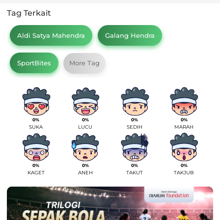
Tag Terkait
Aldi Satya Mahendra
Galang Hendra
SportBites
More Tag
0%
0%
0%
0%
SUKA
LUCU
SEDIH
MARAH
0%
0%
0%
0%
KAGET
ANEH
TAKUT
TAKJUB