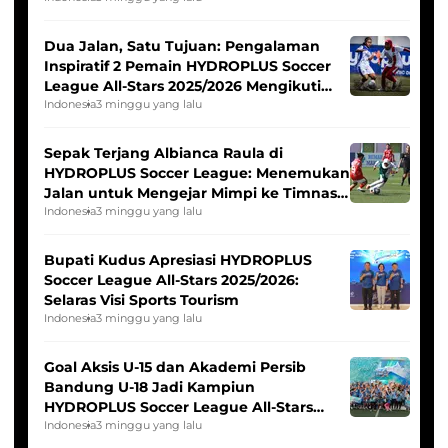
Dua Jalan, Satu Tujuan: Pengalaman
Inspiratif 2 Pemain HYDROPLUS Soccer
League All-Stars 2025/2026 Mengikuti
Seleksi Timnas Indonesia Putri
Indonesia
3 minggu yang lalu
Sepak Terjang Albianca Raula di
HYDROPLUS Soccer League: Menemukan
Jalan untuk Mengejar Mimpi ke Timnas
Indonesia Putri
Indonesia
3 minggu yang lalu
Bupati Kudus Apresiasi HYDROPLUS
Soccer League All-Stars 2025/2026:
Selaras Visi Sports Tourism
Indonesia
3 minggu yang lalu
Goal Aksis U-15 dan Akademi Persib
Bandung U-18 Jadi Kampiun
HYDROPLUS Soccer League All-Stars
2025/2026
Indonesia
3 minggu yang lalu