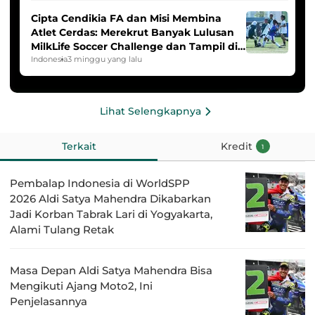
Cipta Cendikia FA dan Misi Membina
Atlet Cerdas: Merekrut Banyak Lulusan
MilkLife Soccer Challenge dan Tampil di
HYDROPLUS Soccer League
Indonesia
3 minggu yang lalu
Lihat Selengkapnya
Terkait
Kredit
1
Pembalap Indonesia di WorldSPP
2026 Aldi Satya Mahendra Dikabarkan
Jadi Korban Tabrak Lari di Yogyakarta,
Alami Tulang Retak
Masa Depan Aldi Satya Mahendra Bisa
Mengikuti Ajang Moto2, Ini
Penjelasannya