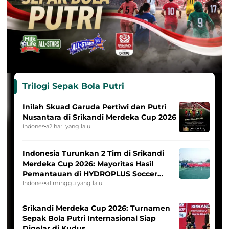
Trilogi Sepak Bola Putri
Inilah Skuad Garuda Pertiwi dan Putri
Nusantara di Srikandi Merdeka Cup 2026
Indonesia
2 hari yang lalu
Indonesia Turunkan 2 Tim di Srikandi
Merdeka Cup 2026: Mayoritas Hasil
Pemantauan di HYDROPLUS Soccer
League
Indonesia
1 minggu yang lalu
Srikandi Merdeka Cup 2026: Turnamen
Sepak Bola Putri Internasional Siap
Digelar di Kudus