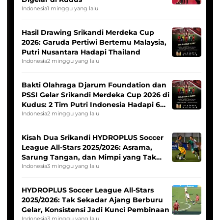
Indonesia
1 minggu yang lalu
Hasil Drawing Srikandi Merdeka Cup
2026: Garuda Pertiwi Bertemu Malaysia,
Putri Nusantara Hadapi Thailand
Indonesia
2 minggu yang lalu
Bakti Olahraga Djarum Foundation dan
PSSI Gelar Srikandi Merdeka Cup 2026 di
Kudus: 2 Tim Putri Indonesia Hadapi 6
Tim Asia
Indonesia
2 minggu yang lalu
Kisah Dua Srikandi HYDROPLUS Soccer
League All-Stars 2025/2026: Asrama,
Sarung Tangan, dan Mimpi yang Tak
Pernah Padam
Indonesia
3 minggu yang lalu
HYDROPLUS Soccer League All-Stars
2025/2026: Tak Sekadar Ajang Berburu
Gelar, Konsistensi Jadi Kunci Pembinaan
Indonesia
3 minggu yang lalu