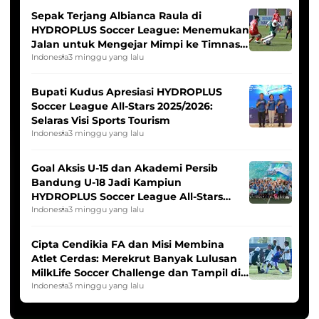
Sepak Terjang Albianca Raula di
HYDROPLUS Soccer League: Menemukan
Jalan untuk Mengejar Mimpi ke Timnas
Indonesia Putri
Indonesia
3 minggu yang lalu
Bupati Kudus Apresiasi HYDROPLUS
Soccer League All-Stars 2025/2026:
Selaras Visi Sports Tourism
Indonesia
3 minggu yang lalu
Goal Aksis U-15 dan Akademi Persib
Bandung U-18 Jadi Kampiun
HYDROPLUS Soccer League All-Stars
2025/2026
Indonesia
3 minggu yang lalu
Cipta Cendikia FA dan Misi Membina
Atlet Cerdas: Merekrut Banyak Lulusan
MilkLife Soccer Challenge dan Tampil di
HYDROPLUS Soccer League
Indonesia
3 minggu yang lalu