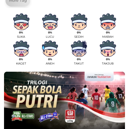
More Tag
0%
0%
0%
0%
SUKA
LUCU
SEDIH
MARAH
0%
0%
0%
0%
KAGET
ANEH
TAKUT
TAKJUB