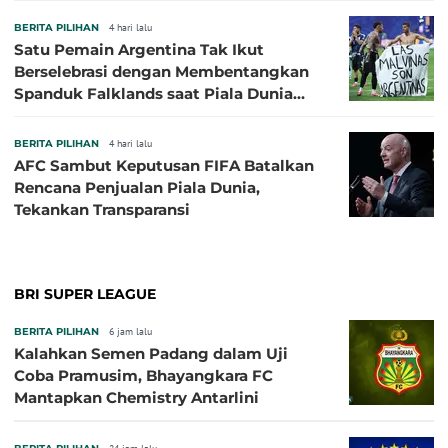
BERITA PILIHAN
4 hari lalu
Satu Pemain Argentina Tak Ikut
Berselebrasi dengan Membentangkan
Spanduk Falklands saat Piala Dunia
2026, Jadi Sasaran Kritik
BERITA PILIHAN
4 hari lalu
AFC Sambut Keputusan FIFA Batalkan
Rencana Penjualan Piala Dunia,
Tekankan Transparansi
BRI SUPER LEAGUE
BERITA PILIHAN
6 jam lalu
Kalahkan Semen Padang dalam Uji
Coba Pramusim, Bhayangkara FC
Mantapkan Chemistry Antarlini