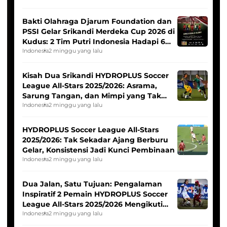
Bakti Olahraga Djarum Foundation dan
PSSI Gelar Srikandi Merdeka Cup 2026 di
Kudus: 2 Tim Putri Indonesia Hadapi 6
Tim Asia
Indonesia
2 minggu yang lalu
Kisah Dua Srikandi HYDROPLUS Soccer
League All-Stars 2025/2026: Asrama,
Sarung Tangan, dan Mimpi yang Tak
Pernah Padam
Indonesia
2 minggu yang lalu
HYDROPLUS Soccer League All-Stars
2025/2026: Tak Sekadar Ajang Berburu
Gelar, Konsistensi Jadi Kunci Pembinaan
Indonesia
2 minggu yang lalu
Dua Jalan, Satu Tujuan: Pengalaman
Inspiratif 2 Pemain HYDROPLUS Soccer
League All-Stars 2025/2026 Mengikuti
Seleksi Timnas Indonesia Putri
Indonesia
2 minggu yang lalu