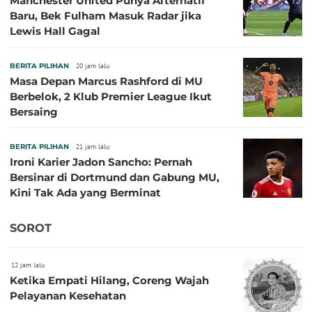
Manchester United Punya Alternatif
Baru, Bek Fulham Masuk Radar jika
Lewis Hall Gagal
BERITA PILIHAN
20 jam lalu
Masa Depan Marcus Rashford di MU
Berbelok, 2 Klub Premier League Ikut
Bersaing
BERITA PILIHAN
21 jam lalu
Ironi Karier Jadon Sancho: Pernah
Bersinar di Dortmund dan Gabung MU,
Kini Tak Ada yang Berminat
SOROT
12 jam lalu
Ketika Empati Hilang, Coreng Wajah
Pelayanan Kesehatan