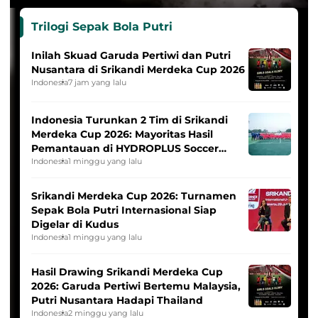
Trilogi Sepak Bola Putri
Inilah Skuad Garuda Pertiwi dan Putri
Nusantara di Srikandi Merdeka Cup 2026
Indonesia
7 jam yang lalu
Indonesia Turunkan 2 Tim di Srikandi
Merdeka Cup 2026: Mayoritas Hasil
Pemantauan di HYDROPLUS Soccer
League
Indonesia
1 minggu yang lalu
Srikandi Merdeka Cup 2026: Turnamen
Sepak Bola Putri Internasional Siap
Digelar di Kudus
Indonesia
1 minggu yang lalu
Hasil Drawing Srikandi Merdeka Cup
2026: Garuda Pertiwi Bertemu Malaysia,
Putri Nusantara Hadapi Thailand
Indonesia
2 minggu yang lalu