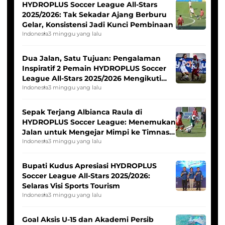
HYDROPLUS Soccer League All-Stars
2025/2026: Tak Sekadar Ajang Berburu
Gelar, Konsistensi Jadi Kunci Pembinaan
Indonesia
3 minggu yang lalu
Dua Jalan, Satu Tujuan: Pengalaman
Inspiratif 2 Pemain HYDROPLUS Soccer
League All-Stars 2025/2026 Mengikuti
Seleksi Timnas Indonesia Putri
Indonesia
3 minggu yang lalu
Sepak Terjang Albianca Raula di
HYDROPLUS Soccer League: Menemukan
Jalan untuk Mengejar Mimpi ke Timnas
Indonesia Putri
Indonesia
3 minggu yang lalu
Bupati Kudus Apresiasi HYDROPLUS
Soccer League All-Stars 2025/2026:
Selaras Visi Sports Tourism
Indonesia
3 minggu yang lalu
Goal Aksis U-15 dan Akademi Persib