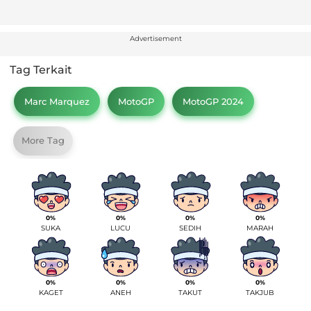
Advertisement
Tag Terkait
Marc Marquez
MotoGP
MotoGP 2024
More Tag
0%
0%
0%
0%
SUKA
LUCU
SEDIH
MARAH
0%
0%
0%
0%
KAGET
ANEH
TAKUT
TAKJUB