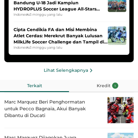
Bandung U-18 Jadi Kampiun
HYDROPLUS Soccer League All-Stars
2025/2026
Indonesia
3 minggu yang lalu
Cipta Cendikia FA dan Misi Membina
Atlet Cerdas: Merekrut Banyak Lulusan
MilkLife Soccer Challenge dan Tampil di
HYDROPLUS Soccer League
Indonesia
3 minggu yang lalu
Lihat Selengkapnya
Terkait
Kredit
1
Marc Marquez Beri Penghormatan
untuk Pecco Bagnaia, Akui Banyak
Dibantu di Ducati
Marc Marquez Dijagokan Juara