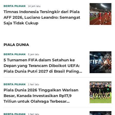
BERITA PILIHAN
14 jam lalu
Timnas Indonesia Tersingkir dari Piala
AFF 2026, Luciano Leandro: Semangat
Saja Tidak Cukup
PIALA DUNIA
BERITA PILIHAN
8 jam lalu
5 Turnamen FIFA dalam Setahun ke
Depan yang Terancam Diboikot UEFA:
Piala Dunia Putri 2027 di Brasil Paling
Besar
BERITA PILIHAN
1 hari lalu
Piala Dunia 2026 Tinggalkan Warisan
Besar, Kanada Investasikan Rp17,9
Triliun untuk Olahraga Terbesar
Sepanjang Sejarah
BERITA PILIHAN
1 hari lalu