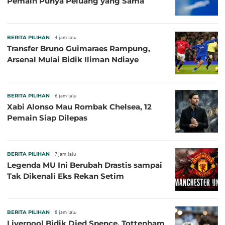
Pemain Punya Peluang yang Sama
BERITA PILIHAN
4 jam lalu
Transfer Bruno Guimaraes Rampung,
Arsenal Mulai Bidik Iliman Ndiaye
BERITA PILIHAN
6 jam lalu
Xabi Alonso Mau Rombak Chelsea, 12
Pemain Siap Dilepas
BERITA PILIHAN
7 jam lalu
Legenda MU Ini Berubah Drastis sampai
Tak Dikenali Eks Rekan Setim
BERITA PILIHAN
8 jam lalu
Liverpool Bidik Djed Spence, Tottenham