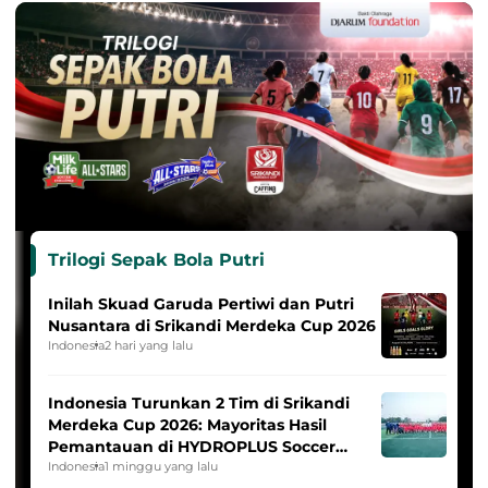
Trilogi Sepak Bola Putri
Inilah Skuad Garuda Pertiwi dan Putri
Nusantara di Srikandi Merdeka Cup 2026
Indonesia
2 hari yang lalu
Indonesia Turunkan 2 Tim di Srikandi
Merdeka Cup 2026: Mayoritas Hasil
Pemantauan di HYDROPLUS Soccer
League
Indonesia
1 minggu yang lalu