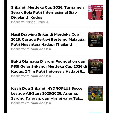
Srikandi Merdeka Cup 2026: Turnamen
Sepak Bola Putri Internasional Siap
Digelar di Kudus
Indonesia
1 minggu yang lalu
Hasil Drawing Srikandi Merdeka Cup
2026: Garuda Pertiwi Bertemu Malaysia,
Putri Nusantara Hadapi Thailand
Indonesia
2 minggu yang lalu
Bakti Olahraga Djarum Foundation dan
PSSI Gelar Srikandi Merdeka Cup 2026 di
Kudus: 2 Tim Putri Indonesia Hadapi 6
Tim Asia
Indonesia
2 minggu yang lalu
Kisah Dua Srikandi HYDROPLUS Soccer
League All-Stars 2025/2026: Asrama,
Sarung Tangan, dan Mimpi yang Tak
Pernah Padam
Indonesia
3 minggu yang lalu