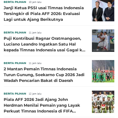
BERITA PILIHAN
10 jam lalu
Janji Ketua PSSI usai Timnas Indonesia
Tersingkir di Piala AFF 2026: Evaluasi
Lagi untuk Ajang Berikutnya
BERITA PILIHAN
11 jam lalu
Puji Kontribusi Ragnar Oratmangoen,
Luciano Leandro Ingatkan Satu Hal
kepada Timnas Indonesia usai Gagal ke
Semifinal Piala AFF 2026
BERITA PILIHAN
11 jam lalu
2 Mantan Pemain Timnas Indonesia
Turun Gunung, Soekarno Cup 2026 Jadi
Wadah Pencarian Bakat di Daerah
BERITA PILIHAN
12 jam lalu
Piala AFF 2026 Jadi Ajang John
Herdman Menilai Pemain yang Layak
Perkuat Timnas Indonesia di FIFA
ASEAN Cup 2026