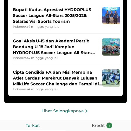
Bupati Kudus Apresiasi HYDROPLUS
Soccer League All-Stars 2025/2026:
Selaras Visi Sports Tourism
Indonesia
4 minggu yang lalu
Goal Aksis U-15 dan Akademi Persib
Bandung U-18 Jadi Kampiun
HYDROPLUS Soccer League All-Stars
2025/2026
Indonesia
4 minggu yang lalu
Cipta Cendikia FA dan Misi Membina
Atlet Cerdas: Merekrut Banyak Lulusan
MilkLife Soccer Challenge dan Tampil di
HYDROPLUS Soccer League
Indonesia
4 minggu yang lalu
Lihat Selengkapnya
Terkait
Kredit
1