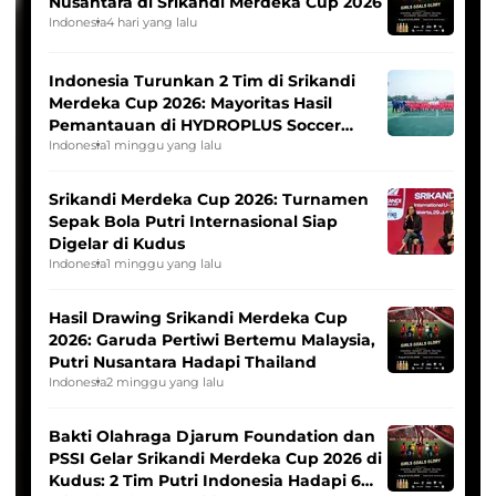
Nusantara di Srikandi Merdeka Cup 2026
Indonesia
4 hari yang lalu
Indonesia Turunkan 2 Tim di Srikandi
Merdeka Cup 2026: Mayoritas Hasil
Pemantauan di HYDROPLUS Soccer
League
Indonesia
1 minggu yang lalu
Srikandi Merdeka Cup 2026: Turnamen
Sepak Bola Putri Internasional Siap
Digelar di Kudus
Indonesia
1 minggu yang lalu
Hasil Drawing Srikandi Merdeka Cup
2026: Garuda Pertiwi Bertemu Malaysia,
Putri Nusantara Hadapi Thailand
Indonesia
2 minggu yang lalu
Bakti Olahraga Djarum Foundation dan
PSSI Gelar Srikandi Merdeka Cup 2026 di
Kudus: 2 Tim Putri Indonesia Hadapi 6