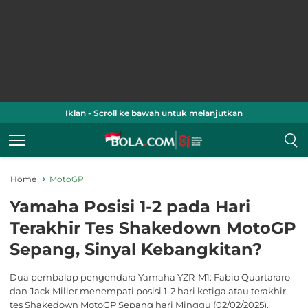
Iklan - Scroll ke bawah untuk melanjutkan
Home
MotoGP
Yamaha Posisi 1-2 pada Hari
Terakhir Tes Shakedown MotoGP
Sepang, Sinyal Kebangkitan?
Dua pembalap pengendara Yamaha YZR-M1: Fabio Quartararo
dan Jack Miller menempati posisi 1-2 hari ketiga atau terakhir
tes Shakedown MotoGP Sepang hari Minggu (02/02/2025).