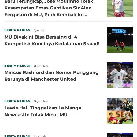
Baru Terungkap, Jose Mourinho Tolak
Kesempatan Emas Gantikan Sir Alex
Ferguson di MU, Pilih Kembali ke
Chelsea
BERITA PILIHAN
7 jam lalu
MU Diyakini Bisa Bersaing di 4
Kompetisi: Kuncinya Kedalaman Skuad!
BERITA PILIHAN
13 jam lalu
Marcus Rashford dan Nomor Punggung
Barunya di Manchester United
BERITA PILIHAN
24 jam lalu
Lewis Hall Tinggalkan La Manga,
Newcastle Tolak Minat MU
BERITA PILIHAN
1 hari lalu