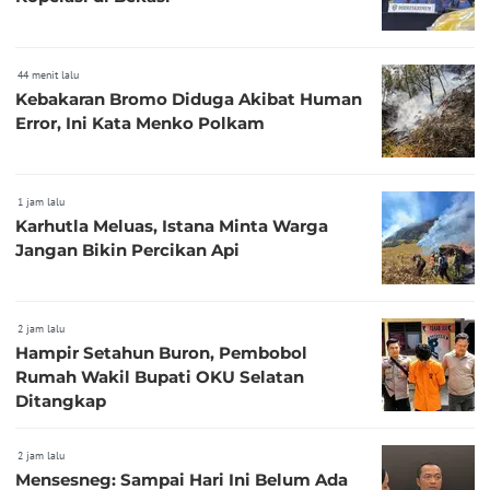
44 menit lalu
Kebakaran Bromo Diduga Akibat Human
Error, Ini Kata Menko Polkam
1 jam lalu
Karhutla Meluas, Istana Minta Warga
Jangan Bikin Percikan Api
2 jam lalu
Hampir Setahun Buron, Pembobol
Rumah Wakil Bupati OKU Selatan
Ditangkap
2 jam lalu
Mensesneg: Sampai Hari Ini Belum Ada