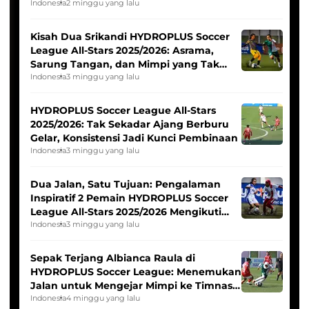
Tim Asia
Indonesia
2 minggu yang lalu
Kisah Dua Srikandi HYDROPLUS Soccer
League All-Stars 2025/2026: Asrama,
Sarung Tangan, dan Mimpi yang Tak
Pernah Padam
Indonesia
3 minggu yang lalu
HYDROPLUS Soccer League All-Stars
2025/2026: Tak Sekadar Ajang Berburu
Gelar, Konsistensi Jadi Kunci Pembinaan
Indonesia
3 minggu yang lalu
Dua Jalan, Satu Tujuan: Pengalaman
Inspiratif 2 Pemain HYDROPLUS Soccer
League All-Stars 2025/2026 Mengikuti
Seleksi Timnas Indonesia Putri
Indonesia
3 minggu yang lalu
Sepak Terjang Albianca Raula di
HYDROPLUS Soccer League: Menemukan
Jalan untuk Mengejar Mimpi ke Timnas
Indonesia Putri
Indonesia
4 minggu yang lalu