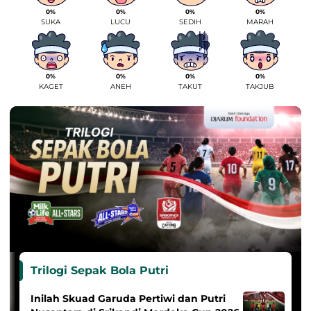
0%
0%
0%
0%
SUKA
LUCU
SEDIH
MARAH
0%
0%
0%
0%
KAGET
ANEH
TAKUT
TAKJUB
Trilogi Sepak Bola Putri
Inilah Skuad Garuda Pertiwi dan Putri