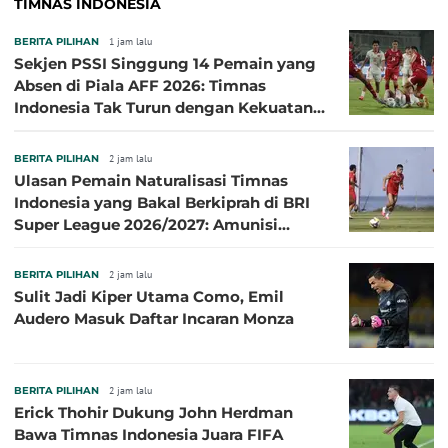
TIMNAS INDONESIA
BERITA PILIHAN
1 jam lalu
Sekjen PSSI Singgung 14 Pemain yang
Absen di Piala AFF 2026: Timnas
Indonesia Tak Turun dengan Kekuatan
Terbaik
BERITA PILIHAN
2 jam lalu
Ulasan Pemain Naturalisasi Timnas
Indonesia yang Bakal Berkiprah di BRI
Super League 2026/2027: Amunisi
Persib Makin Megah!
BERITA PILIHAN
2 jam lalu
Sulit Jadi Kiper Utama Como, Emil
Audero Masuk Daftar Incaran Monza
BERITA PILIHAN
2 jam lalu
Erick Thohir Dukung John Herdman
Bawa Timnas Indonesia Juara FIFA