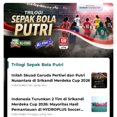
Trilogi Sepak Bola Putri
Inilah Skuad Garuda Pertiwi dan Putri
Nusantara di Srikandi Merdeka Cup 2026
Indonesia
2 hari yang lalu
Indonesia Turunkan 2 Tim di Srikandi
Merdeka Cup 2026: Mayoritas Hasil
Pemantauan di HYDROPLUS Soccer
League
Indonesia
1 minggu yang lalu