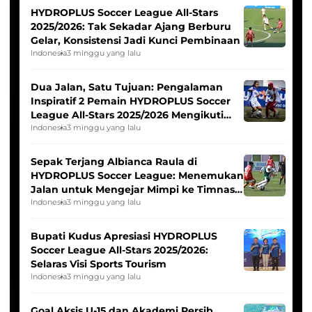
HYDROPLUS Soccer League All-Stars
2025/2026: Tak Sekadar Ajang Berburu
Gelar, Konsistensi Jadi Kunci Pembinaan
Indonesia
3 minggu yang lalu
Dua Jalan, Satu Tujuan: Pengalaman
Inspiratif 2 Pemain HYDROPLUS Soccer
League All-Stars 2025/2026 Mengikuti
Seleksi Timnas Indonesia Putri
Indonesia
3 minggu yang lalu
Sepak Terjang Albianca Raula di
HYDROPLUS Soccer League: Menemukan
Jalan untuk Mengejar Mimpi ke Timnas
Indonesia Putri
Indonesia
3 minggu yang lalu
Bupati Kudus Apresiasi HYDROPLUS
Soccer League All-Stars 2025/2026:
Selaras Visi Sports Tourism
Indonesia
3 minggu yang lalu
Goal Aksis U-15 dan Akademi Persib