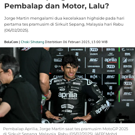
Pembalap dan Motor, Lalu?
Jorge Martin mengalami dua kecelakaan highside pada hari
pertama tes pramusim di Sirkuit Sepang, Malaysia hari Rabu
(06/02/2025).
BolaCom |
Choki Sihotang
Diterbitkan 06 Februari 2025, 13:00 WIB
Pembalap Aprilia, Jorge Martin saat tes pramusim MotoGP 2025
di Sirkuit Sepang, Malaysia, Rabu (05/02/2025). (AFP/ Mohd