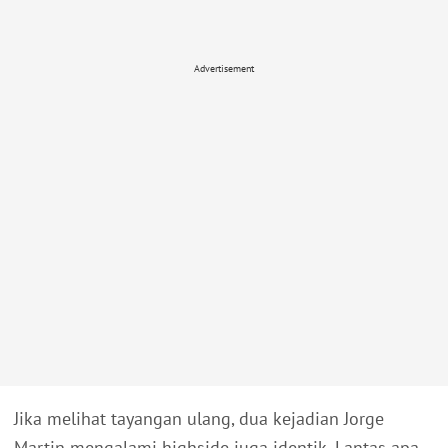
Advertisement
Jika melihat tayangan ulang, dua kejadian Jorge
Martin mengalami highside juga identik. Lantas apa