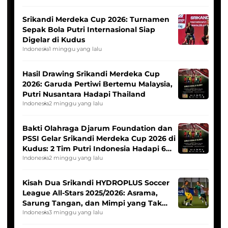
Srikandi Merdeka Cup 2026: Turnamen
Sepak Bola Putri Internasional Siap
Digelar di Kudus
Indonesia
1 minggu yang lalu
Hasil Drawing Srikandi Merdeka Cup
2026: Garuda Pertiwi Bertemu Malaysia,
Putri Nusantara Hadapi Thailand
Indonesia
2 minggu yang lalu
Bakti Olahraga Djarum Foundation dan
PSSI Gelar Srikandi Merdeka Cup 2026 di
Kudus: 2 Tim Putri Indonesia Hadapi 6
Tim Asia
Indonesia
2 minggu yang lalu
Kisah Dua Srikandi HYDROPLUS Soccer
League All-Stars 2025/2026: Asrama,
Sarung Tangan, dan Mimpi yang Tak
Pernah Padam
Indonesia
3 minggu yang lalu