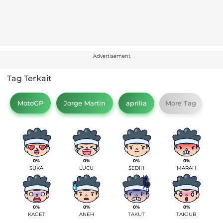
Advertisement
Tag Terkait
MotoGP
Jorge Martin
aprilia
More Tag
0%
0%
0%
0%
SUKA
LUCU
SEDIH
MARAH
0%
0%
0%
0%
KAGET
ANEH
TAKUT
TAKJUB