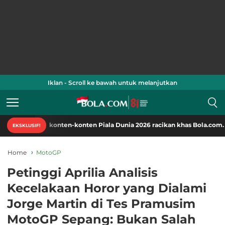
Iklan - Scroll ke bawah untuk melanjutkan
ati konten-konten Piala Dunia 2026 racikan khas Bola.com. Klik di sini!
EKSKLUSIF!
Home
MotoGP
Petinggi Aprilia Analisis
Kecelakaan Horor yang Dialami
Jorge Martin di Tes Pramusim
MotoGP Sepang: Bukan Salah