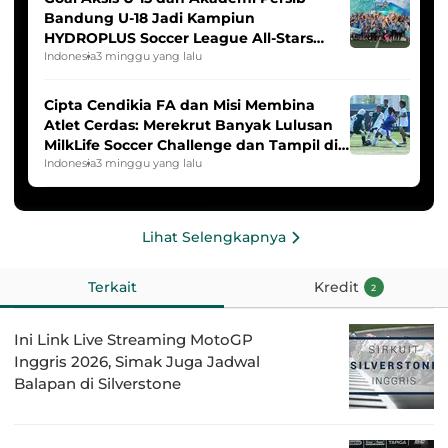
Bandung U-18 Jadi Kampiun
HYDROPLUS Soccer League All-Stars
2025/2026
Indonesia
3 minggu yang lalu
Cipta Cendikia FA dan Misi Membina
Atlet Cerdas: Merekrut Banyak Lulusan
MilkLife Soccer Challenge dan Tampil di
HYDROPLUS Soccer League
Indonesia
3 minggu yang lalu
Lihat Selengkapnya
Terkait
Kredit
2
Ini Link Live Streaming MotoGP
Inggris 2026, Simak Juga Jadwal
Balapan di Silverstone