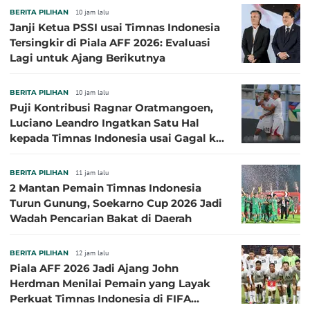
BERITA PILIHAN
10 jam lalu
Janji Ketua PSSI usai Timnas Indonesia
Tersingkir di Piala AFF 2026: Evaluasi
Lagi untuk Ajang Berikutnya
BERITA PILIHAN
10 jam lalu
Puji Kontribusi Ragnar Oratmangoen,
Luciano Leandro Ingatkan Satu Hal
kepada Timnas Indonesia usai Gagal ke
Semifinal Piala AFF 2026
BERITA PILIHAN
11 jam lalu
2 Mantan Pemain Timnas Indonesia
Turun Gunung, Soekarno Cup 2026 Jadi
Wadah Pencarian Bakat di Daerah
BERITA PILIHAN
12 jam lalu
Piala AFF 2026 Jadi Ajang John
Herdman Menilai Pemain yang Layak
Perkuat Timnas Indonesia di FIFA