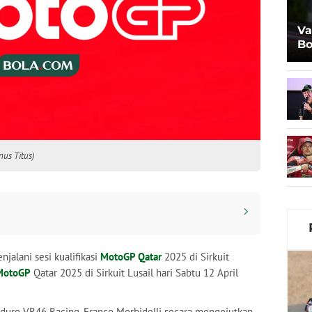
Va
Bo
Al
nus Titus)
jalani sesi kualifikasi
MotoGP Qatar
2025 di Sirkuit
MotoGP
Qatar 2025 di Sirkuit Lusail hari Sabtu 12 April
nduro VR46 Racing, Franco Morbidelli secara mengejutkan