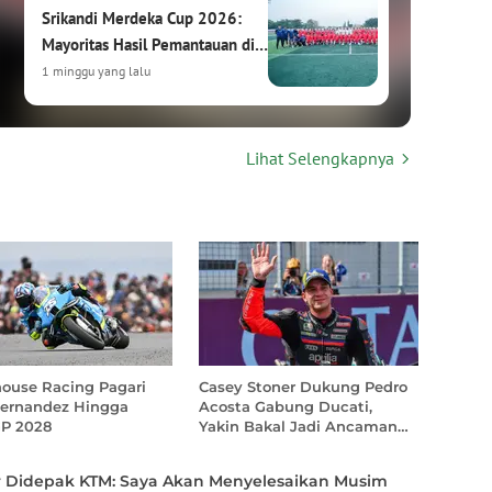
Srikandi Merdeka Cup 2026:
Mayoritas Hasil Pemantauan di
HYDROPLUS Soccer League
1 minggu yang lalu
Srikandi Merdeka Cup 2026:
Lihat Selengkapnya
Turnamen Sepak Bola Putri
Internasional Siap Digelar di
Kudus
1 minggu yang lalu
Hasil Drawing Srikandi Merdeka
Cup 2026: Garuda Pertiwi
Bertemu Malaysia, Putri
Nusantara Hadapi Thailand
2 minggu yang lalu
house Racing Pagari
Casey Stoner Dukung Pedro
Fernandez Hingga
Acosta Gabung Ducati,
Bakti Olahraga Djarum
P 2028
Yakin Bakal Jadi Ancaman
Besar
Foundation dan PSSI Gelar
Srikandi Merdeka Cup 2026 di
r Didepak KTM: Saya Akan Menyelesaikan Musim