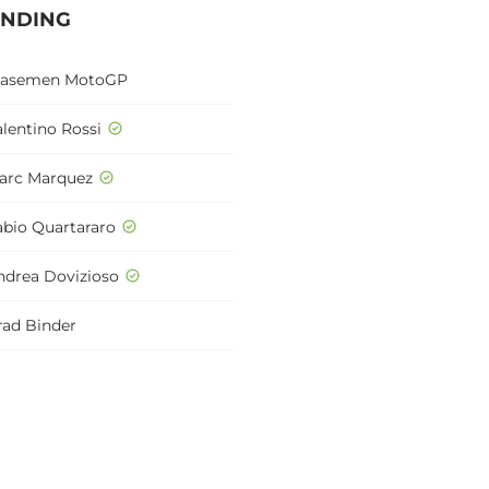
ENDING
lasemen MotoGP
alentino Rossi
arc Marquez
abio Quartararo
ndrea Dovizioso
rad Binder