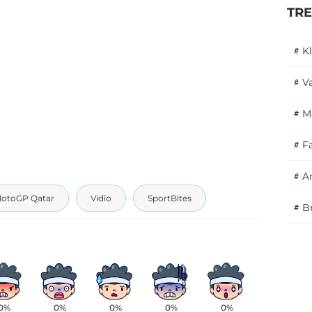
TR
#
K
#
V
#
M
#
F
#
A
otoGP Qatar
Vidio
SportBites
#
B
0%
0%
0%
0%
0%