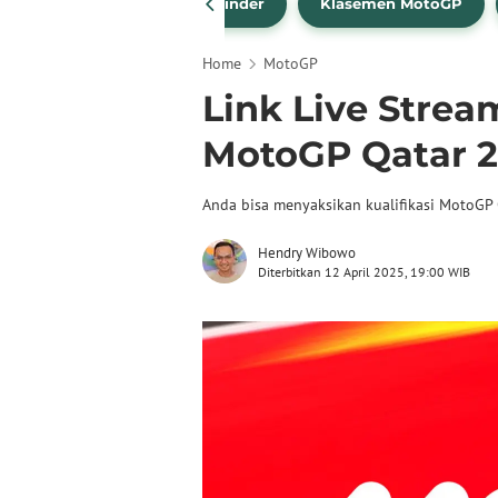
drea Dovizioso
Brad Binder
Klasemen MotoGP
Home
MotoGP
Link Live Strea
MotoGP Qatar 2
Anda bisa menyaksikan kualifikasi MotoGP Q
Hendry Wibowo
Diterbitkan 12 April 2025, 19:00 WIB