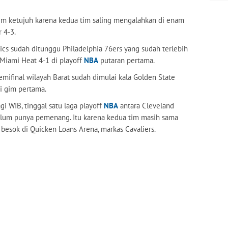
gim ketujuh karena kedua tim saling mengalahkan di enam
 4-3.
tics sudah ditunggu Philadelphia 76ers yang sudah terlebih
n Miami Heat 4-1 di playoff
NBA
putaran pertama.
 semifinal wilayah Barat sudah dimulai kala Golden State
i gim pertama.
i WIB, tinggal satu laga playoff
NBA
antara Cleveland
elum punya pemenang. Itu karena kedua tim masih sama
 besok di Quicken Loans Arena, markas Cavaliers.