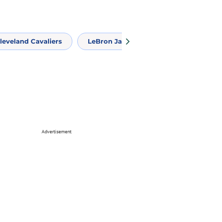
leveland Cavaliers
LeBron James
James Harden
Advertisement