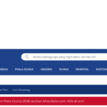
NESIA
PIALA DUNIA
INGGRIS
DUNIA
SPANYOL
MOTOG
e Pass
Live Streaming
 Piala Dunia 2026 racikan khas Bola.com. Klik di sini!