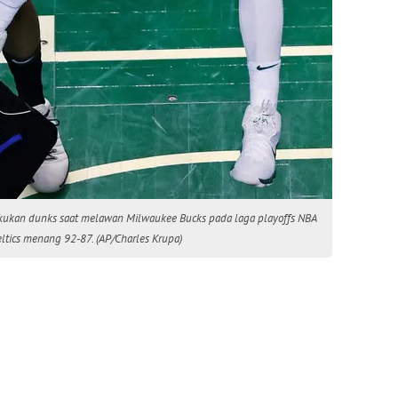
elakukan dunks saat melawan Milwaukee Bucks pada laga playoffs NBA
eltics menang 92-87. (AP/Charles Krupa)