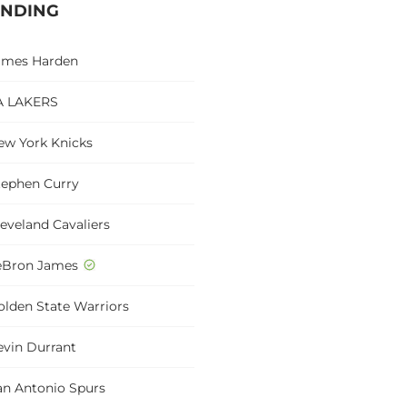
ENDING
ames Harden
A LAKERS
ew York Knicks
tephen Curry
leveland Cavaliers
eBron James
olden State Warriors
evin Durrant
an Antonio Spurs