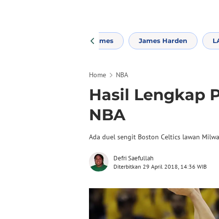
nd Cavaliers
LeBron James
James Harden
L
Home
NBA
Hasil Lengkap P
NBA
Ada duel sengit Boston Celtics lawan Milw
Defri Saefullah
Diterbitkan 29 April 2018, 14:36 WIB