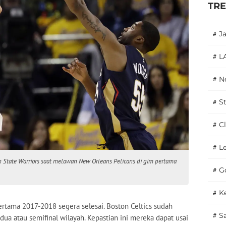
TR
#
J
#
L
#
N
#
S
#
C
#
L
n State Warriors saat melawan New Orleans Pelicans di gim pertama
#
G
#
K
ertama 2017-2018 segera selesai. Boston Celtics sudah
#
S
dua atau semifinal wilayah. Kepastian ini mereka dapat usai