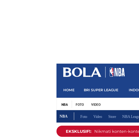
HOME
BRI SUPER LEAGUE
INDO
NBA
FOTO
VIDEO
NBA
Foto
Video
Store
NBA Leagu
EKSKLUSIF!:
Nikmati konten-konten