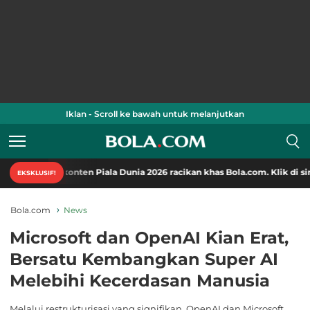
Iklan - Scroll ke bawah untuk melanjutkan
konten Piala Dunia 2026 racikan khas Bola.com. Klik di sini!
EKSKLUSIF!
Bola.com
News
Microsoft dan OpenAI Kian Erat,
Bersatu Kembangkan Super AI
Melebihi Kecerdasan Manusia
Melalui restrukturisasi yang signifikan, OpenAI dan Microsoft