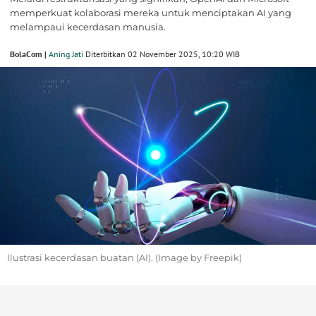
memperkuat kolaborasi mereka untuk menciptakan AI yang
melampaui kecerdasan manusia.
BolaCom |
Aning Jati
Diterbitkan 02 November 2025, 10:20 WIB
Ilustrasi kecerdasan buatan (AI). (Image by Freepik)