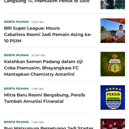
Langsung TC Pramusim Persik di Solo
BERITA PILIHAN
5 jam lalu
BRI Super League: Mauro
Caballero Resmi Jadi Pemain Asing ke-
10 PSIM
BERITA PILIHAN
16 jam lalu
Kalahkan Semen Padang dalam Uji
Coba Pramusim, Bhayangkara FC
Mantapkan Chemistry Antarlini
BERITA PILIHAN
1 hari lalu
Mitra Baru Resmi Bergabung, Persib
Tambah Amunisi Finansial
BERITA PILIHAN
1 hari lalu
Ryo Matsumura Berpeluang Jadi Starter