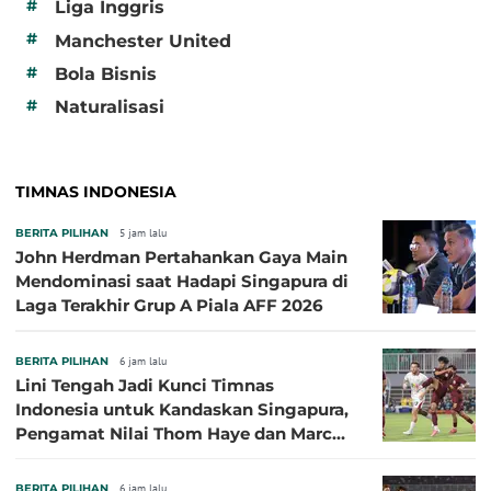
#
Liga Inggris
#
Manchester United
#
Bola Bisnis
#
Naturalisasi
TIMNAS INDONESIA
BERITA PILIHAN
5 jam lalu
John Herdman Pertahankan Gaya Main
Mendominasi saat Hadapi Singapura di
Laga Terakhir Grup A Piala AFF 2026
BERITA PILIHAN
6 jam lalu
Lini Tengah Jadi Kunci Timnas
Indonesia untuk Kandaskan Singapura,
Pengamat Nilai Thom Haye dan Marc
Klok Sebaiknya Tidak Tampil Bareng
BERITA PILIHAN
6 jam lalu