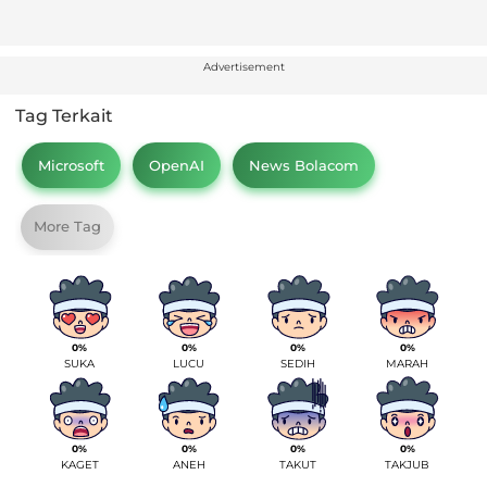
Advertisement
Tag Terkait
Microsoft
OpenAI
News Bolacom
More Tag
0%
0%
0%
0%
SUKA
LUCU
SEDIH
MARAH
0%
0%
0%
0%
KAGET
ANEH
TAKUT
TAKJUB