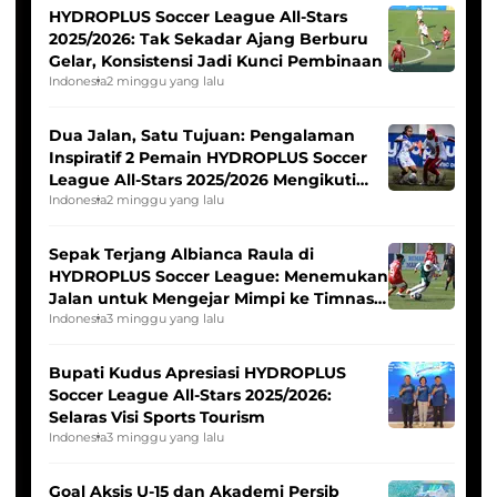
HYDROPLUS Soccer League All-Stars
2025/2026: Tak Sekadar Ajang Berburu
Gelar, Konsistensi Jadi Kunci Pembinaan
Indonesia
2 minggu yang lalu
Dua Jalan, Satu Tujuan: Pengalaman
Inspiratif 2 Pemain HYDROPLUS Soccer
League All-Stars 2025/2026 Mengikuti
Seleksi Timnas Indonesia Putri
Indonesia
2 minggu yang lalu
Sepak Terjang Albianca Raula di
HYDROPLUS Soccer League: Menemukan
Jalan untuk Mengejar Mimpi ke Timnas
Indonesia Putri
Indonesia
3 minggu yang lalu
Bupati Kudus Apresiasi HYDROPLUS
Soccer League All-Stars 2025/2026:
Selaras Visi Sports Tourism
Indonesia
3 minggu yang lalu
Goal Aksis U-15 dan Akademi Persib