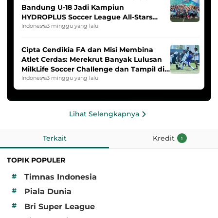
Bandung U-18 Jadi Kampiun
HYDROPLUS Soccer League All-Stars
2025/2026
Indonesia
3 minggu yang lalu
Cipta Cendikia FA dan Misi Membina
Atlet Cerdas: Merekrut Banyak Lulusan
MilkLife Soccer Challenge dan Tampil di
HYDROPLUS Soccer League
Indonesia
3 minggu yang lalu
Lihat Selengkapnya
Terkait
Kredit
1
TOPIK POPULER
#
Timnas Indonesia
#
Piala Dunia
#
Bri Super League