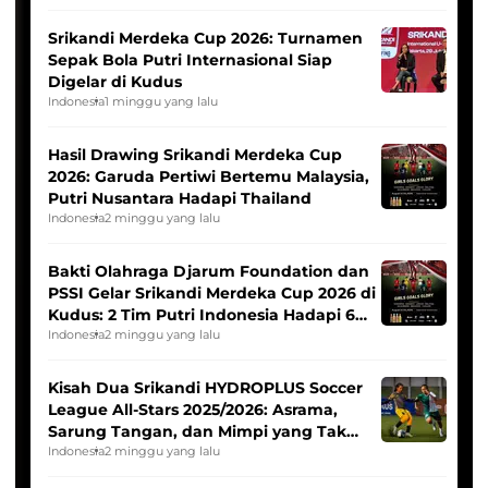
Srikandi Merdeka Cup 2026: Turnamen
Sepak Bola Putri Internasional Siap
Digelar di Kudus
Indonesia
1 minggu yang lalu
Hasil Drawing Srikandi Merdeka Cup
2026: Garuda Pertiwi Bertemu Malaysia,
Putri Nusantara Hadapi Thailand
Indonesia
2 minggu yang lalu
Bakti Olahraga Djarum Foundation dan
PSSI Gelar Srikandi Merdeka Cup 2026 di
Kudus: 2 Tim Putri Indonesia Hadapi 6
Tim Asia
Indonesia
2 minggu yang lalu
Kisah Dua Srikandi HYDROPLUS Soccer
League All-Stars 2025/2026: Asrama,
Sarung Tangan, dan Mimpi yang Tak
Pernah Padam
Indonesia
2 minggu yang lalu