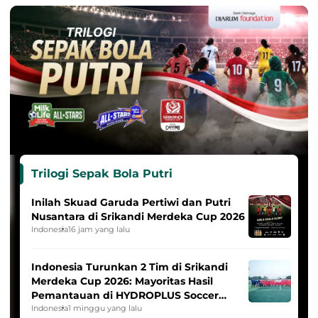
Trilogi Sepak Bola Putri
Inilah Skuad Garuda Pertiwi dan Putri
Nusantara di Srikandi Merdeka Cup 2026
Indonesia
16 jam yang lalu
Indonesia Turunkan 2 Tim di Srikandi
Merdeka Cup 2026: Mayoritas Hasil
Pemantauan di HYDROPLUS Soccer
League
Indonesia
1 minggu yang lalu