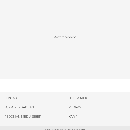
Advertisement
KONTAK
DISCLAIMER
FORM PENGADUAN
REDAKSI
PEDOMAN MEDIA SIBER
KARIR
Copyright © 2026
bola.com