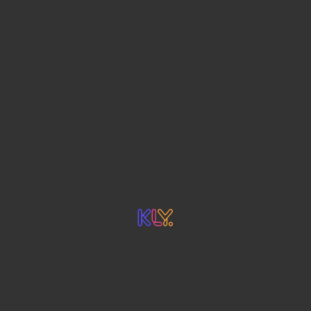
Piala
Dunia
2018
-
Jadwal,
Klasemen,
Hasil
Pesta
Bola
Rusia