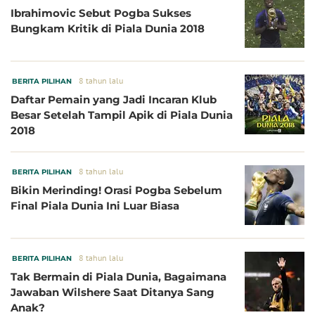
Ibrahimovic Sebut Pogba Sukses
Bungkam Kritik di Piala Dunia 2018
8 tahun lalu
BERITA PILIHAN
Daftar Pemain yang Jadi Incaran Klub
Besar Setelah Tampil Apik di Piala Dunia
2018
8 tahun lalu
BERITA PILIHAN
Bikin Merinding! Orasi Pogba Sebelum
Final Piala Dunia Ini Luar Biasa
8 tahun lalu
BERITA PILIHAN
Tak Bermain di Piala Dunia, Bagaimana
Jawaban Wilshere Saat Ditanya Sang
Anak?