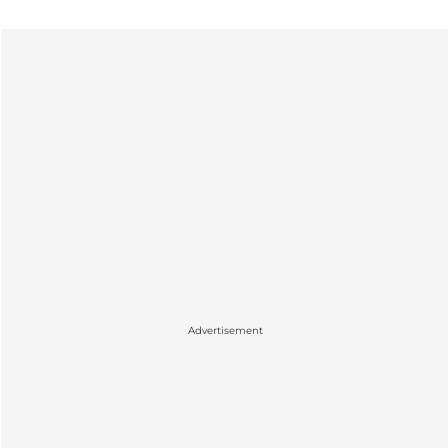
Advertisement