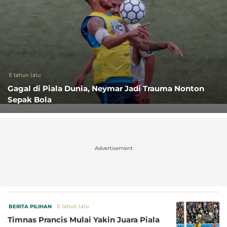
8 tahun lalu
Gagal di Piala Dunia, Neymar Jadi Trauma Nonton
Sepak Bola
Advertisement
8 tahun lalu
BERITA PILIHAN
Timnas Prancis Mulai Yakin Juara Piala