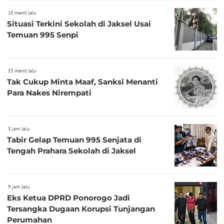
13 menit lalu
Situasi Terkini Sekolah di Jaksel Usai
Temuan 995 Senpi
53 menit lalu
Tak Cukup Minta Maaf, Sanksi Menanti
Para Nakes Nirempati
3 jam lalu
Tabir Gelap Temuan 995 Senjata di
Tengah Prahara Sekolah di Jaksel
9 jam lalu
Eks Ketua DPRD Ponorogo Jadi
Tersangka Dugaan Korupsi Tunjangan
Perumahan