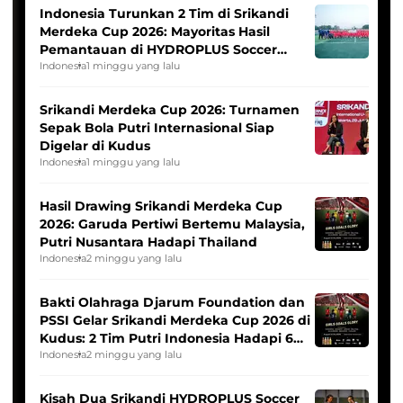
Indonesia Turunkan 2 Tim di Srikandi
Merdeka Cup 2026: Mayoritas Hasil
Pemantauan di HYDROPLUS Soccer
League
Indonesia
1 minggu yang lalu
Srikandi Merdeka Cup 2026: Turnamen
Sepak Bola Putri Internasional Siap
Digelar di Kudus
Indonesia
1 minggu yang lalu
Hasil Drawing Srikandi Merdeka Cup
2026: Garuda Pertiwi Bertemu Malaysia,
Putri Nusantara Hadapi Thailand
Indonesia
2 minggu yang lalu
Bakti Olahraga Djarum Foundation dan
PSSI Gelar Srikandi Merdeka Cup 2026 di
Kudus: 2 Tim Putri Indonesia Hadapi 6
Tim Asia
Indonesia
2 minggu yang lalu
Kisah Dua Srikandi HYDROPLUS Soccer