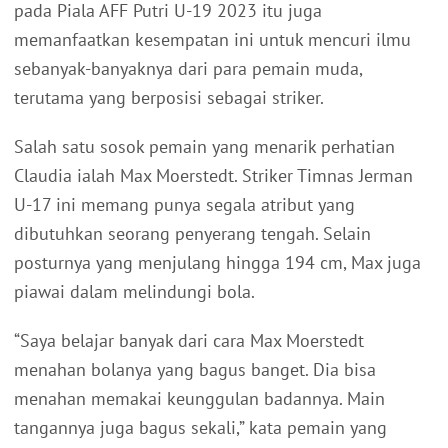
pada Piala AFF Putri U-19 2023 itu juga
memanfaatkan kesempatan ini untuk mencuri ilmu
sebanyak-banyaknya dari para pemain muda,
terutama yang berposisi sebagai striker.
Salah satu sosok pemain yang menarik perhatian
Claudia ialah Max Moerstedt. Striker Timnas Jerman
U-17 ini memang punya segala atribut yang
dibutuhkan seorang penyerang tengah. Selain
posturnya yang menjulang hingga 194 cm, Max juga
piawai dalam melindungi bola.
“Saya belajar banyak dari cara Max Moerstedt
menahan bolanya yang bagus banget. Dia bisa
menahan memakai keunggulan badannya. Main
tangannya juga bagus sekali,” kata pemain yang