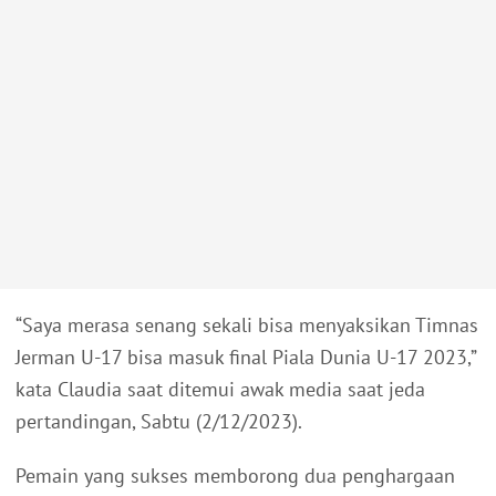
“Saya merasa senang sekali bisa menyaksikan Timnas
Jerman U-17 bisa masuk final Piala Dunia U-17 2023,”
kata Claudia saat ditemui awak media saat jeda
pertandingan, Sabtu (2/12/2023).
Pemain yang sukses memborong dua penghargaan