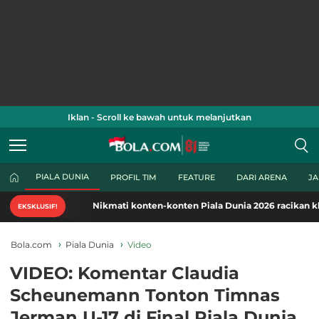
Iklan - Scroll ke bawah untuk melanjutkan
PIALA DUNIA
PROFIL TIM
FEATURE
DARI ARENA
J
Nikmati konten-konten Piala Dunia 2026 racikan khas Bola
EKSKLUSIF!
Bola.com
Piala Dunia
Video
VIDEO: Komentar Claudia
Scheunemann Tonton Timnas
Jerman U-17 di Final Piala Dunia