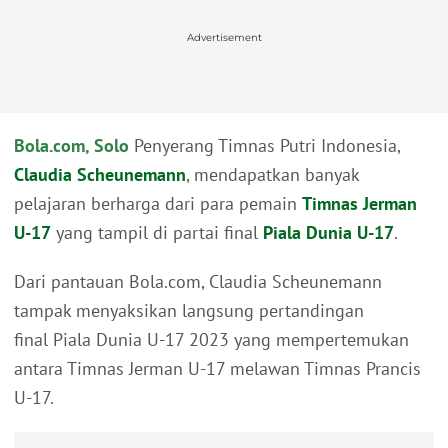
Advertisement
Bola.com, Solo
Penyerang Timnas Putri Indonesia,
Claudia Scheunemann
, mendapatkan banyak
pelajaran berharga dari para pemain
Timnas Jerman
U-17
yang tampil di partai final
Piala Dunia U-17
.
Dari pantauan Bola.com, Claudia Scheunemann
tampak menyaksikan langsung pertandingan
final Piala Dunia U-17 2023 yang mempertemukan
antara Timnas Jerman U-17 melawan Timnas Prancis
U-17.