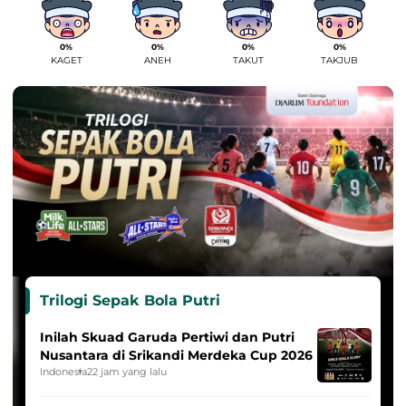
0%
0%
0%
0%
KAGET
ANEH
TAKUT
TAKJUB
Trilogi Sepak Bola Putri
Inilah Skuad Garuda Pertiwi dan Putri
Nusantara di Srikandi Merdeka Cup 2026
Indonesia
22 jam yang lalu