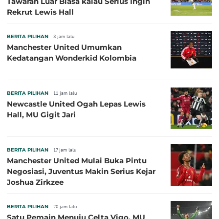
Tawaran Luar Biasa kalau Serius Ingin
Rekrut Lewis Hall
BERITA PILIHAN
8 jam lalu
Manchester United Umumkan
Kedatangan Wonderkid Kolombia
BERITA PILIHAN
11 jam lalu
Newcastle United Ogah Lepas Lewis
Hall, MU Gigit Jari
BERITA PILIHAN
17 jam lalu
Manchester United Mulai Buka Pintu
Negosiasi, Juventus Makin Serius Kejar
Joshua Zirkzee
BERITA PILIHAN
20 jam lalu
Satu Pemain Menuju Celta Vigo, MU