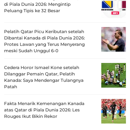
di Piala Dunia 2026: Mengintip
Peluang Tipis ke 32 Besar
Pelatih Qatar Picu Keributan setelah
Dibantai Kanada di Piala Dunia 2026:
Protes Lawan yang Terus Menyerang
meski Sudah Unggul 6-0
Cedera Horor Ismael Kone setelah
Dilanggar Pemain Qatar, Pelatih
Kanada: Saya Mendengar Tulangnya
Patah
Fakta Menarik Kemenangan Kanada
atas Qatar di Piala Dunia 2026: Les
Rouges Ikut Bikin Rekor