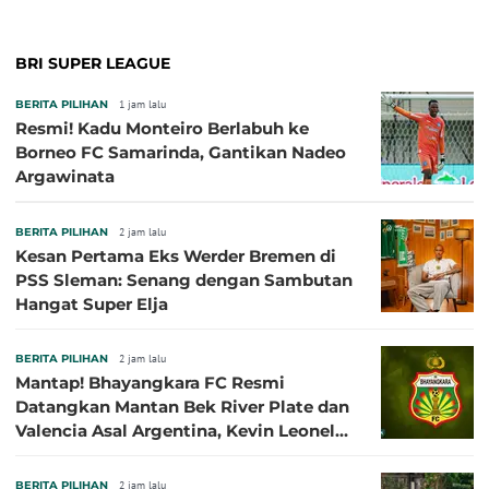
BRI SUPER LEAGUE
BERITA PILIHAN
1 jam lalu
Resmi! Kadu Monteiro Berlabuh ke
Borneo FC Samarinda, Gantikan Nadeo
Argawinata
BERITA PILIHAN
2 jam lalu
Kesan Pertama Eks Werder Bremen di
PSS Sleman: Senang dengan Sambutan
Hangat Super Elja
BERITA PILIHAN
2 jam lalu
Mantap! Bhayangkara FC Resmi
Datangkan Mantan Bek River Plate dan
Valencia Asal Argentina, Kevin Leonel
Sibille
BERITA PILIHAN
2 jam lalu