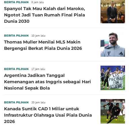
BERITA PILIHAN
8 jam lalu
Spanyol Tak Mau Kalah dari Maroko,
Ngotot Jadi Tuan Rumah Final Piala
Dunia 2030
BERITA PILIHAN
10 jam lalu
Thomas Muller Menilai MLS Makin
Bergengsi Berkat Piala Dunia 2026
BERITA PILIHAN
17 jam lalu
Argentina Jadikan Tanggal
Kemenangan atas Inggris sebagai Hari
Nasional Sepak Bola
BERITA PILIHAN
20 jam lalu
Kanada Suntik CAD 1 Miliar untuk
Infrastruktur Olahraga Usai Piala Dunia
2026