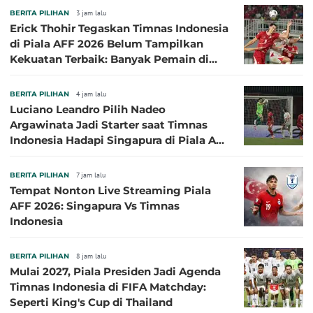
BERITA PILIHAN
3 jam lalu
Erick Thohir Tegaskan Timnas Indonesia
di Piala AFF 2026 Belum Tampilkan
Kekuatan Terbaik: Banyak Pemain di
Eropa Tidak Bisa Berpartisipasi
BERITA PILIHAN
4 jam lalu
Luciano Leandro Pilih Nadeo
Argawinata Jadi Starter saat Timnas
Indonesia Hadapi Singapura di Piala AFF
2026: Pengalaman Jadi Kunci
BERITA PILIHAN
7 jam lalu
Tempat Nonton Live Streaming Piala
AFF 2026: Singapura Vs Timnas
Indonesia
BERITA PILIHAN
8 jam lalu
Mulai 2027, Piala Presiden Jadi Agenda
Timnas Indonesia di FIFA Matchday:
Seperti King's Cup di Thailand