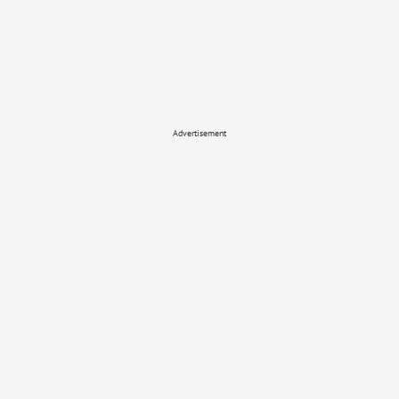
Advertisement