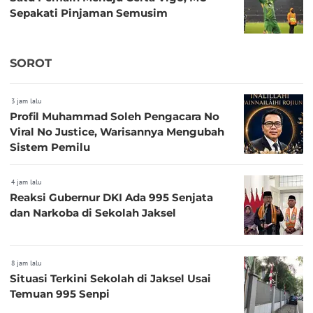
Sepakati Pinjaman Semusim
SOROT
3 jam lalu
Profil Muhammad Soleh Pengacara No
Viral No Justice, Warisannya Mengubah
Sistem Pemilu
4 jam lalu
Reaksi Gubernur DKI Ada 995 Senjata
dan Narkoba di Sekolah Jaksel
8 jam lalu
Situasi Terkini Sekolah di Jaksel Usai
Temuan 995 Senpi